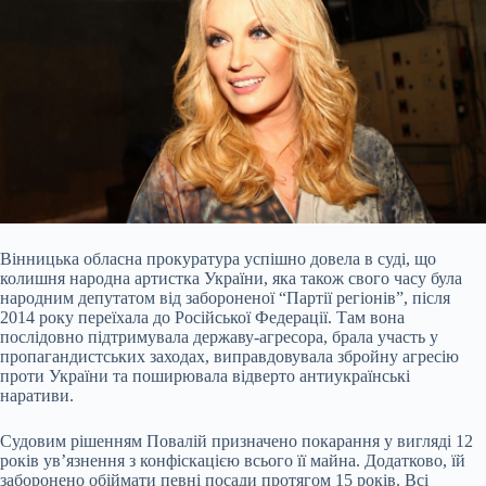
Вінницька обласна прокуратура успішно довела в суді, що
колишня народна артистка України, яка також свого часу була
народним депутатом від забороненої “Партії регіонів”, після
2014 року переїхала до Російської Федерації. Там вона
послідовно підтримувала державу-агресора, брала участь у
пропагандистських заходах, виправдовувала збройну агресію
проти України та поширювала відверто антиукраїнські
наративи.
Судовим рішенням Повалій призначено покарання у вигляді 12
років ув’язнення з конфіскацією всього її майна. Додатково, їй
заборонено обіймати певні посади протягом 15 років. Всі