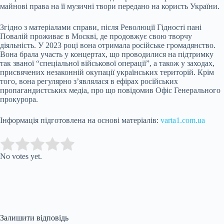
майнові права на її музичні твори передано на користь України.
Згідно з матеріалами справи, після Революції Гідності пані
Повалій проживає в Москві, де продовжує свою творчу
діяльність. У 2023 році вона отримала російське громадянство.
Вона брала участь у концертах, що проводилися на підтримку
так званої “спеціальної військової операції”, а також у заходах,
присвячених незаконній окупації українських територій. Крім
того, вона регулярно з’являлася в ефірах російських
пропагандистських медіа, про що повідомив Офіс Генерального
прокурора.
Інформація підготовлена на основі матеріалів:
varta1.com.ua
Submit Rating
Rate this item:
No votes yet.
Залишити відповідь