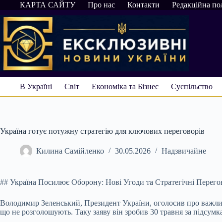
Перейти
КАРТА САЙТУ
Про нас
Контакти
Редакційна по
до
вмісту
В Україні
Світ
Економіка та Бізнес
Суспільство
Україна готує потужну стратегію для ключових переговорів
Килина Самійленко
30.05.2026
Надзвичайне
## Україна Посилює Оборону: Нові Угоди та Стратегічні Перег
Володимир Зеленський, Президент України, оголосив про важлив
що не розголошують. Таку заяву він зробив 30 травня за підсумк