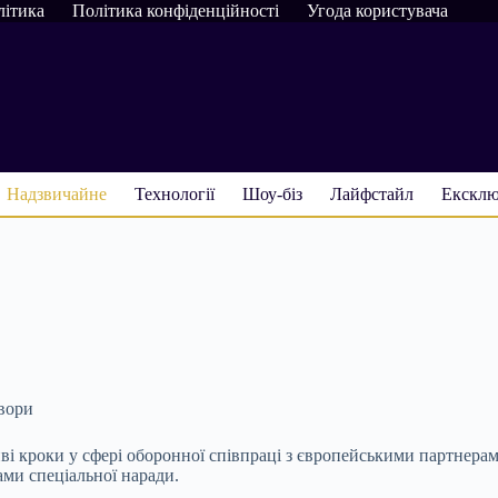
літика
Політика конфіденційності
Угода користувача
Надзвичайне
Технології
Шоу-біз
Лайфстайл
Ексклю
овори
і кроки у сфері оборонної співпраці з європейськими партнерам
ами спеціальної наради.