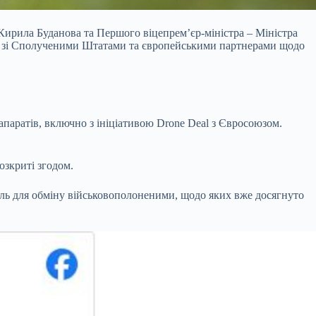
 Кирила Буданова та Першого віцепрем’єр-міністра – Міністра
озі зі Сполученими Штатами та європейськими партнерами щодо
паратів, включно з ініціативою Drone Deal з Євросоюзом.
озкриті згодом.
иль для обміну військовополоненими, щодо яких вже досягнуто