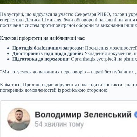
На зустрічі, що відбулася за участю Секретаря РНБО, голови укр
енергетики Дениса Шмигаля, були обговорені нагальні питання 
постачання систем протиповітряної оборони та виконання інших
Ключові пріоритети на найближчий час:
Протидія балістичним загрозам:
Посилення можливостей з
Двосторонні угоди щодо дронів:
Укладення документів, що
Підготовка до перемовин:
Організація зустрічей на різни
“Ми готуємося до важливих переговорів – наразі без публічних д
Крім того, Президент дав доручення налагодити контакти з парт
попередніх домовленостей із російською стороною.