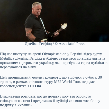
Джеймс Гетфілд / © Associated Press
Під час виступу на арені Olympiastadion у Берліні лідер гурту
Metallica Джеймс Гетфілд публічно звернувся до відвідувачів із
проханням підтримати українку, яка перебувала серед публіки та
пересувалася на візку.
Цей проникливий момент концерту, що відбувся у суботу, 30
травня, в рамках світового туру M72 World Tour, передає
кореспондентка
ТСН.ua.
Виконавець розповів, що до початку шоу він особисто
спілкувався з нею і представив її публіці як свою «особливу
подругу з України».