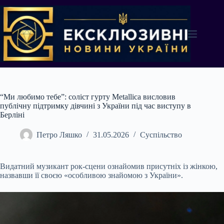
Перейти
до
вмісту
“Ми любимо тебе”: соліст гурту Metallica висловив
публічну підтримку дівчині з України під час виступу в
Берліні
Петро Ляшко
31.05.2026
Суспільство
Видатний музикант рок-сцени ознайомив присутніх із жінкою,
назвавши її своєю «особливою знайомою з України».