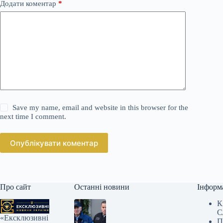
Додати коментар
*
Save my name, email and website in this browser for the
next time I comment.
Опублікувати коментар
Про сайт
Останні новини
Інформ
К
С
«Ексклюзивні
П