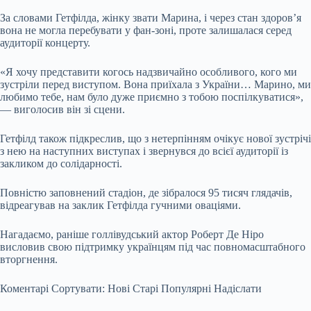
За словами Гетфілда, жінку звати Марина, і через стан здоров’я
вона не могла перебувати у фан-зоні, проте залишалася серед
аудиторії концерту.
«Я хочу представити когось надзвичайно особливого, кого ми
зустріли перед виступом. Вона приїхала з України… Марино, ми
любимо тебе, нам було дуже приємно з тобою поспілкуватися»,
— виголосив він зі сцени.
Гетфілд також підкреслив, що з нетерпінням очікує нової зустрічі
з нею на наступних виступах і звернувся до всієї аудиторії із
закликом до солідарності.
Повністю заповнений стадіон, де зібралося 95 тисяч глядачів,
відреагував на заклик Гетфілда гучними оваціями.
Нагадаємо, раніше голлівудський актор Роберт Де Ніро
висловив свою підтримку українцям під час повномасштабного
вторгнення.
Коментарі Сортувати: Нові Старі Популярні Надіслати