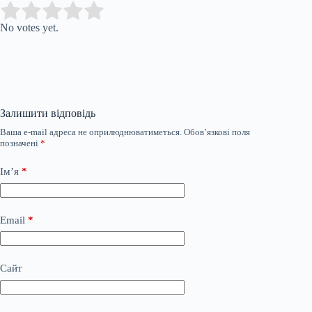
Submit Rating
Rate this item:
No votes yet.
Залишити відповідь
Ваша e-mail адреса не оприлюднюватиметься.
Обов’язкові поля
позначені
*
Ім’я
*
Email
*
Сайт