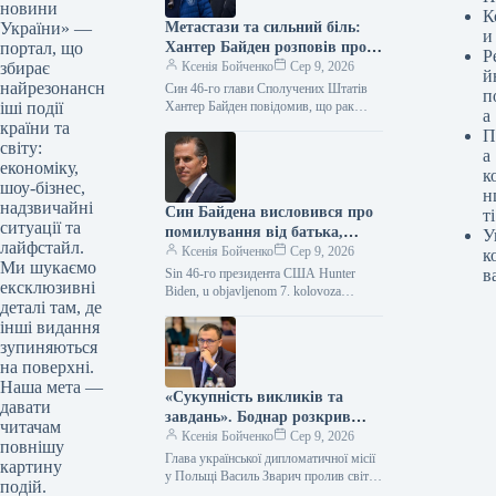
новини
К
Метастази та сильний біль:
України» —
и
Хантер Байден розповів про
портал, що
Р
погіршення здоров’я батька-
Ксенія Бойченко
Сер 9, 2026
збирає
й
онкохворого
найрезонансн
Син 46-го глави Сполучених Штатів
п
Хантер Байден повідомив, що рак
іші події
а
простати у його батька Джо Байдена
країни та
П
дав ускладнення на кістки…
світу:
а
економіку,
к
шоу-бізнес,
н
надзвичайні
Син Байдена висловився про
ті
ситуації та
помилування від батька,
У
лайфстайл.
назвавши його шкідливим
Ксенія Бойченко
Сер 9, 2026
к
Ми шукаємо
для американців та спадщини
Sin 46-го президента США Hunter
в
ексклюзивні
президента.
Biden, u objavljenom 7. kolovoza
деталі там, де
intervjuu, izjavio je da predsjednički
інші видання
oprost, koji je dobio od…
зупиняються
на поверхні.
Наша мета —
«Сукупність викликів та
давати
завдань». Боднар розкрив
читачам
причини, чому Україна ще не
Ксенія Бойченко
Сер 9, 2026
повнішу
отримала польські МіГ-29
Глава української дипломатичної місії
картину
у Польщі Василь Зварич пролив світло
подій.
на дві причини, через які Україна ще