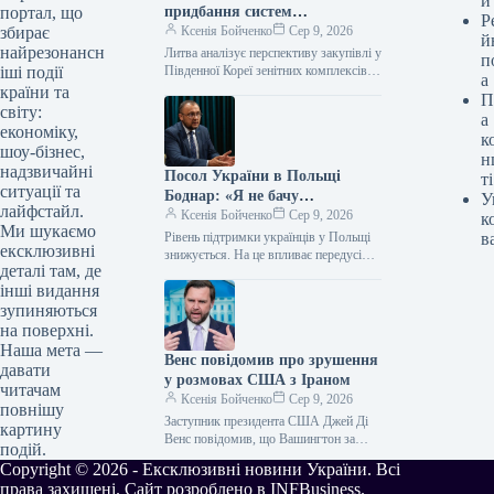
и
придбання систем
портал, що
Р
протиповітряної оборони в
Ксенія Бойченко
Сер 9, 2026
збирає
й
Південної Кореї.
найрезонансн
Литва аналізує перспективу закупівлі у
п
Південної Кореї зенітних комплексів
іші події
а
ближньої дії та засобів протидії
країни та
П
безпілотним літальним апаратам.
світу:
а
Можливість такого придбання…
економіку,
к
шоу-бізнес,
н
надзвичайні
Посол України в Польщі
ті
ситуації та
Боднар: «Я не бачу
У
лайфстайл.
масштабного відтоку
Ксенія Бойченко
Сер 9, 2026
к
Ми шукаємо
українців із Польщі. Однак
Рівень підтримки українців у Польщі
в
ексклюзивні
такі настрої присутні»
знижується. На це впливає передусім
деталі там, де
внутрішньополітичний порядок
інші видання
денний. Про це повідомив в інтерв’ю
Суспільному посол…
зупиняються
на поверхні.
Наша мета —
Венс повідомив про зрушення
давати
у розмовах США з Іраном
читачам
Ксенія Бойченко
Сер 9, 2026
повнішу
Заступник президента США Джей Ді
картину
Венс повідомив, що Вашингтон за
подій.
останні дні досяг певних успіхів у
Copyright © 2026 - Ексклюзивні новини України. Всі
діалозі з Іраном. Він…
права захищені. Сайт розроблено в INFBusiness.