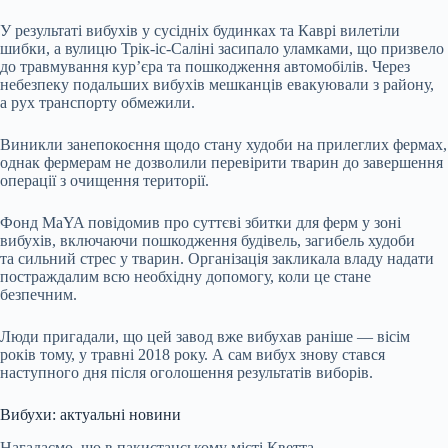
У результаті вибухів у сусідніх будинках та Каврі вилетіли
шибки, а вулицю Трік-іс-Саліні засипало уламками, що призвело
до травмування кур’єра та пошкодження автомобілів. Через
небезпеку подальших вибухів мешканців евакуювали з району,
а рух транспорту обмежили.
Виникли занепокоєння щодо стану худоби на прилеглих фермах,
однак фермерам не дозволили перевірити тварин до завершення
операції з очищення території.
Фонд MaYA повідомив про суттєві збитки для ферм у зоні
вибухів, включаючи пошкодження будівель, загибель худоби
та сильний стрес у тварин. Організація закликала владу надати
постраждалим всю необхідну допомогу, коли це стане
безпечним.
Люди пригадали, що цей завод вже вибухав раніше — вісім
років тому, у травні 2018 року. А сам вибух знову стався
наступного дня після оголошення результатів виборів.
Вибухи: актуальні новини
Нагадаємо, що в пакистанському місті Кветта,