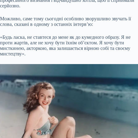
професійного визнання і відчайдушно хотіла, щоб її сприймали
серйозно.
Можливо, саме тому сьогодні особливо зворушливо звучать її
слова, сказані в одному з останніх інтерв’ю:
«Будь ласка, не ставтеся до мене як до кумедного образу. Я не
проти жартів, але не хочу бути їхнім об’єктом. Я хочу бути
мисткинею, акторкою, яка залишається вірною собі та своєму
мистецтву».