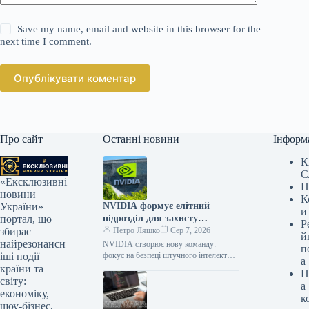
Save my name, email and website in this browser for the
next time I comment.
Опублікувати коментар
Про сайт
Останні новини
Інформ
К
С
«Ексклюзивні
П
новини
К
NVIDIA формує елітний
України» —
и
підрозділ для захисту
портал, що
Р
передових ШІ-технологій
Петро Ляшко
Сер 7, 2026
збирає
й
найрезонансн
NVIDIA створює нову команду:
п
фокус на безпеці штучного інтелекту
іші події
а
та відкритих моделях Технологічний
країни та
П
гігант NVIDIA активно розширює свій
світу:
а
штат, засновуючи…
економіку,
к
шоу-бізнес,