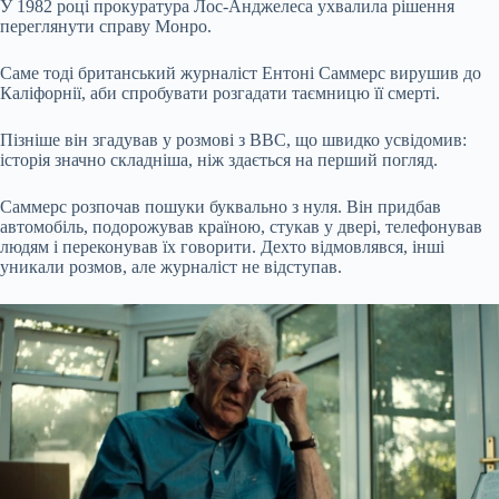
У 1982 році прокуратура Лос-Анджелеса ухвалила рішення
переглянути справу Монро.
Саме тоді британський журналіст Ентоні Саммерс вирушив до
Каліфорнії, аби спробувати розгадати таємницю її смерті.
Пізніше він згадував у розмові з ВВС, що швидко усвідомив:
історія значно складніша, ніж здається на перший погляд.
Саммерс розпочав пошуки буквально з нуля. Він придбав
автомобіль, подорожував країною, стукав у двері, телефонував
людям і переконував їх говорити. Дехто відмовлявся, інші
уникали розмов, але журналіст не відступав.