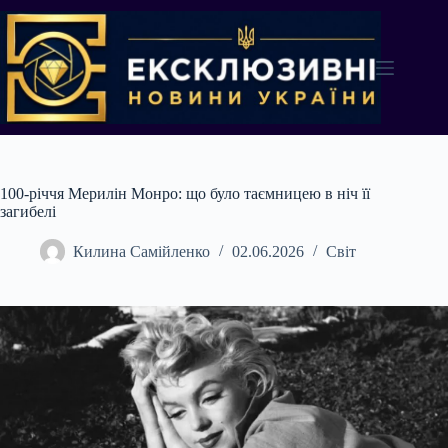
Перейти
до
вмісту
100-річчя Мерилін Монро: що було таємницею в ніч її
загибелі
Килина Самійленко
02.06.2026
Світ