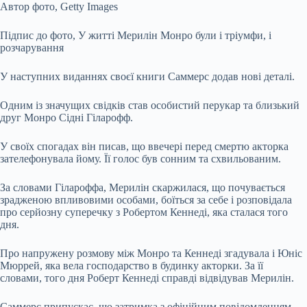
Автор фото,
Getty Images
Підпис до фото,
У житті Мерилін Монро були і тріумфи, і
розчарування
У наступних виданнях своєї книги Саммерс додав нові деталі.
Одним із значущих свідків став особистий перукар та близький
друг Монро Сідні Гіларофф.
У своїх спогадах він писав, що ввечері перед смертю акторка
зателефонувала йому. Її голос був сонним та схвильованим.
За словами Гілароффа, Мерилін скаржилася, що почувається
зрадженою впливовими особами, боїться за себе і розповідала
про серйозну суперечку з Робертом Кеннеді, яка сталася того
дня.
Про напружену розмову між Монро та Кеннеді згадувала і Юніс
Мюррей, яка вела господарство в будинку акторки. За її
словами, того дня Роберт Кеннеді справді відвідував Мерилін.
Саммерс припускає, що затримка з офіційним повідомленням