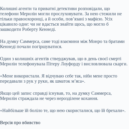
Колишні агенти та приватні детективи розповідали, що
телефони Мерилін могли прослуховувати. За нею стежили не
тільки правоохоронці, а й особи, пов’язані з мафією. Усіх
цікавило одне: чи не вдасться знайти щось, що могло б
зашкодити Роберту Кеннеді.
На думку Саммерса, саме тоді взаємини між Монро та братами
Кеннеді почали погіршуватися.
Один з колишніх агентів стверджував, що в день своєї смерті
Мерилін телефонувала Пітеру Лоуфорду і висловлювала скарги.
«Мене використали. Я відчуваю себе так, ніби мене просто
передавали з рук у руки, як шматок м’яса».
Якщо цей запис справді існував, то, на думку Саммерса,
Мерилін страждала не через нерозділене кохання.
«Найбільше їй боліло те, що нею скористалися, що їй брехали».
Версія про вбивство