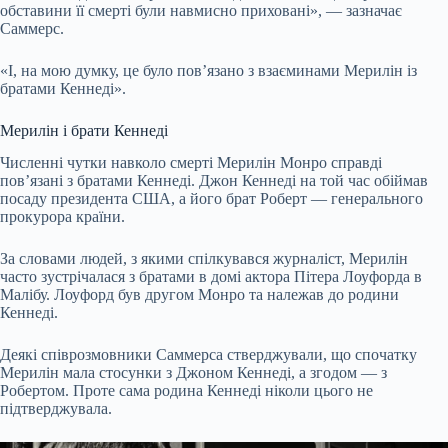
обставини її смерті були навмисно приховані», — зазначає
Саммерс.
«І, на мою думку, це було пов’язано з взаєминами Мерилін із
братами Кеннеді».
Мерилін і брати Кеннеді
Численні чутки навколо смерті Мерилін Монро справді
пов’язані з братами Кеннеді. Джон Кеннеді на той час обіймав
посаду президента США, а його брат Роберт — генерального
прокурора країни.
За словами людей, з якими спілкувався журналіст, Мерилін
часто зустрічалася з братами в домі актора Пітера Лоуфорда в
Малібу. Лоуфорд був другом Монро та належав до родини
Кеннеді.
Деякі співрозмовники Саммерса стверджували, що спочатку
Мерилін мала стосунки з Джоном Кеннеді, а згодом — з
Робертом. Проте сама родина Кеннеді ніколи цього не
підтверджувала.