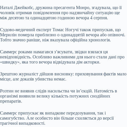
Наталі Джейкобс, дружина пресагента Монро, згадувала, що її
чоловік отримав повідомлення про надзвичайну ситуацію ще
між десятою та одинадцятою годиною вечора 4 серпня.
Судово-медичний експерт Томас Ногучі також припускав, що
Мерилін померла приблизно о одинадцятій вечора або опівночі.
Тобто значно раніше, ніж вказувала офіційна хронологія.
Саммерс роками намагався з’ясувати, звідки взялася ця
невідповідність. Особливо важливими для нього стали дані про
«швидку», яка того вечора відвідувала дім акторки.
Зрештою журналіст дійшов висновку: приховування фактів мало
місце, але доказів убивства немає.
Розтин не виявив слідів насильства чи ін’єкцій. Натомість в
організмі виявили велику кількість потужних снодійних
препаратів.
Саммерс припускає як випадкове передозування, так і
самогубство. Але особисто він більше схиляється до версії
трагічної випадковості.