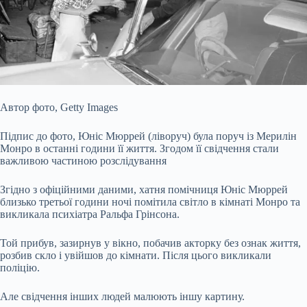
Автор фото,
Getty Images
Підпис до фото,
Юніс Мюррей (ліворуч) була поруч із Мерилін
Монро в останні години її життя. Згодом її свідчення стали
важливою частиною розслідування
Згідно з офіційними даними, хатня помічниця Юніс Мюррей
близько третьої години ночі помітила світло в кімнаті Монро та
викликала психіатра Ральфа Грінсона.
Той прибув, зазирнув у вікно, побачив акторку без ознак життя,
розбив скло і увійшов до кімнати. Після цього викликали
поліцію.
Але свідчення інших людей малюють іншу картину.