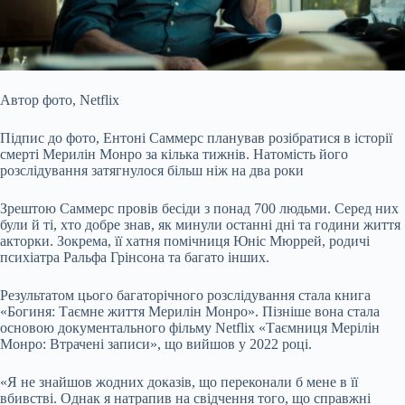
Автор фото,
Netflix
Підпис до фото,
Ентоні Саммерс планував розібратися в історії
смерті Мерилін Монро за кілька тижнів. Натомість його
розслідування затягнулося більш ніж на два роки
Зрештою Саммерс провів бесіди з понад 700 людьми. Серед них
були й ті, хто добре знав, як минули останні дні та години життя
акторки. Зокрема, її хатня помічниця Юніс Мюррей, родичі
психіатра Ральфа Грінсона та багато інших.
Результатом цього багаторічного розслідування стала книга
«Богиня: Таємне життя Мерилін Монро». Пізніше вона стала
основою документального фільму Netflix «Таємниця Мерілін
Монро: Втрачені записи», що вийшов у 2022 році.
«Я не знайшов жодних доказів, що переконали б мене в її
вбивстві. Однак я натрапив на свідчення того, що справжні