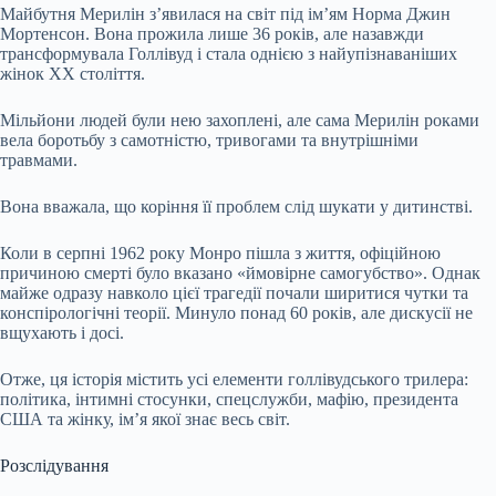
Майбутня Мерилін з’явилася на світ під ім’ям Норма Джин
Мортенсон. Вона прожила лише 36 років, але назавжди
трансформувала Голлівуд і стала однією з найупізнаваніших
жінок ХХ століття.
Мільйони людей були нею захоплені, але сама Мерилін роками
вела боротьбу з самотністю, тривогами та внутрішніми
травмами.
Вона вважала, що коріння її проблем слід шукати у дитинстві.
Коли в серпні 1962 року Монро пішла з життя, офіційною
причиною смерті було вказано «ймовірне самогубство». Однак
майже одразу навколо цієї трагедії почали ширитися чутки та
конспірологічні теорії. Минуло понад 60 років, але дискусії не
вщухають і досі.
Отже, ця історія містить усі елементи голлівудського трилера:
політика, інтимні стосунки, спецслужби, мафію, президента
США та жінку, ім’я якої знає весь світ.
Розслідування