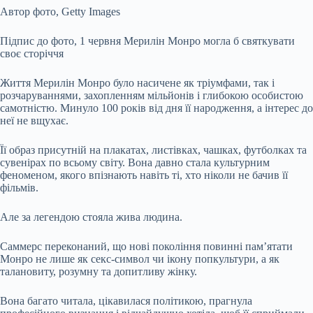
Автор фото,
Getty Images
Підпис до фото,
1 червня Мерилін Монро могла б святкувати
своє сторіччя
Життя Мерилін Монро було насичене як тріумфами, так і
розчаруваннями, захопленням мільйонів і глибокою особистою
самотністю. Минуло 100 років від дня її народження, а інтерес до
неї не вщухає.
Її образ присутній на плакатах, листівках, чашках, футболках та
сувенірах по всьому світу. Вона давно стала культурним
феноменом, якого впізнають навіть ті, хто ніколи не бачив її
фільмів.
Але за легендою стояла жива людина.
Саммерс переконаний, що нові покоління повинні пам’ятати
Монро не лише як секс-символ чи ікону попкультури, а як
талановиту, розумну та допитливу жінку.
Вона багато читала, цікавилася політикою, прагнула