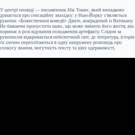
У центрі оповіді — письменник Нік Тошес, який випадково
дізнається про сенсаційну знахідку: у Нью-Йорку з’являється
рукопис «Божественної комедії» Данте, викрадений із Ватикану.
Не бажаючи пропустити шанс, що може змінити його життя, він
поринає в розслідування походження артефакту. Слідом за
рукописом відкривається небезпечний світ, де література, історія
та злочин переплітаються в одну напружену розповідь про
спокусу знання, могутність тексту та ціну одержимості.