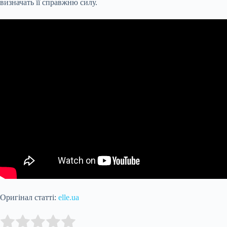
визначать її справжню силу.
Оригінал статті:
elle.ua
Submit Rating
Rate this item: