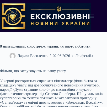
Перейти
до
вмісту
8 найвідоміших кінострічок червня, які варто побачити
Лариса Василенко
02.06.2026
Лайфстайл
Фільми, що заслуговують на вашу увагу
У червні розгорнеться справжня кінематографічна битва за
глядацьку увагу: від довгоочікуваного повернення культової
пародії «Дуже страшне кіно 6» до масштабного науково-
фантастичного трилера від Стівена Спілберґа. Шанувальників
супергероїки та фентезі потішать міжгалактичні пригоди у
«Суперґьорл» та епічні протистояння у «Володарях Всесвіту».
Однак, не обійдеться і без зіркових романтичних комедій та