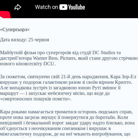
«Суперґьорл»
Дата виходу: 25 червня
Майбутній фільм про супергероїв від студії DC Studios та
дистриб’ютора Warner Bros. Pictures, який стане другою стрічкою
нового кіновсесвіту DCU.
За сюжетом, святкуючи свій 21-й день народження, Кара Зор-Ел
вирушає у подорож галактикою разом зі своїм вірним Крипто.
Але випадкова зустріч із загадковою юною Руті змінює її
маршрут — і запускає небезпечну місію, що веде до
«смертоносних пошуків помсти».
Кара роками намагається триматися осторонь людських справ,
проте нова загроза змушує її повернутися до боротьби. Коли
невідомий і безжальний ворог завдає удару надто близько, вона
об’єднується з неочікуваним союзником і вирушає в
міжгалактичну подорож, де на неї чекають випробування, що