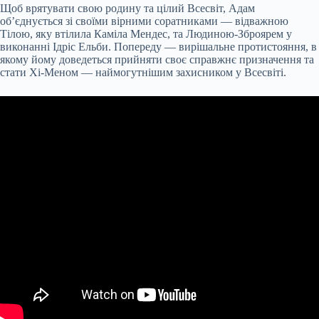
Щоб врятувати свою родину та цілий Всесвіт, Адам
об’єднується зі своїми вірними соратниками — відважною
Тілою, яку втілила Каміла Мендес, та Людиною-Зброярем у
виконанні Ідріс Ельби. Попереду — вирішальне протистояння, в
якому йому доведеться прийняти своє справжнє призначення та
стати Хі-Меном — наймогутнішим захисником у Всесвіті.