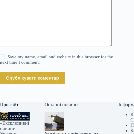
Save my name, email and website in this browser for the
next time I comment.
Опублікувати коментар
Про сайт
Останні новини
Інформ
К
С
«Ексклюзивні
П
новини
К
Українська армія отримала
України» —