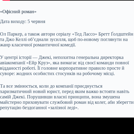
«Офісний роман»
Дата виходу: 5 червня
Ол Паркер, а також автори серіалу «Тед Лассо» Бретт Ґолдштейн
та Джо Келлі об’єднали зусилля, щоб по-новому поглянути на
жанр класичної романтичної комедії.
У центрі історії — Джекі, непохитна генеральна директорка
авіакомпанії «Ейр Круз», яка вимагає від своєї команди повної
відданості роботі. Її головне корпоративне правило просте й
суворе: жодних особистих стосунків на робочому місці.
Та все змінюється, коли до компанії приєднується
харизматичний новий юрист, перед яким важко встояти навіть
самій Джекі. Порушивши власні принципи, вона змушена
майстерно приховувати службовий роман від колег, аби зберегти
репутацію бездоганної «залізної леді».