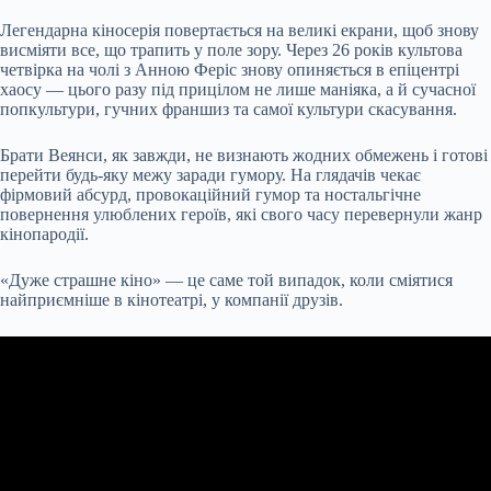
Легендарна кіносерія повертається на великі екрани, щоб знову
висміяти все, що трапить у поле зору. Через 26 років культова
четвірка на чолі з Анною Феріс знову опиняється в епіцентрі
хаосу — цього разу під прицілом не лише маніяка, а й сучасної
попкультури, гучних франшиз та самої культури скасування.
Брати Веянси, як завжди, не визнають жодних обмежень і готові
перейти будь-яку межу заради гумору. На глядачів чекає
фірмовий абсурд, провокаційний гумор та ностальгічне
повернення улюблених героїв, які свого часу перевернули жанр
кінопародії.
«Дуже страшне кіно» — це саме той випадок, коли сміятися
найприємніше в кінотеатрі, у компанії друзів.