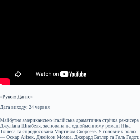
«Рукою Данте»
Дата виходу: 24 червня
Майбутня американсько-італійська драматична стрічка режисера
Джуліана Шнабеля, заснована на однойменному романі Ніка
Тошеса та спродюсована Мартіном Скорсезе. У головних ролях
— Оскар Айзек, Джейсон Момоа, Джерард Батлер та Галь Гадот.