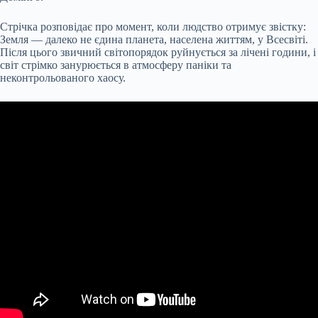
Стрічка розповідає про момент, коли людство отримує звістку:
Земля — далеко не єдина планета, населена життям, у Всесвіті.
Після цього звичний світопорядок руйнується за лічені години, і
світ стрімко занурюється в атмосферу паніки та
неконтрольованого хаосу.