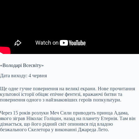
«Володарі Всесвіту»
Дата виходу: 4 червня
Ще одне гучне повернення на великі екрани. Нове прочитання
культової історії обіцяє епічне фентезі, вражаючі битви та
повернення одного з найзнаковіших героїв попкультури.
Через 15 років розлуки Меч Сили приводить принца Адама,
якого зіграв Ніколас Голіцин, назад на планету Етернія. Там він
дізнається, що його рідний світ опинився під владою
безжального Скелетора у виконанні Джареда Лето.