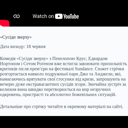
«Сусіди зверху»
Дата виходу: 18 червня
Комедія «Сусіди зверху» з Пенелопою Крус, Едвардом
Нортоном і Сетом Роґеном вже встигла завоювати прихильність
критиків після прем’єри на фестивалі Sundance. Сюжет стрічки
розгортається навколо подружньої пари Джо та Анджели, які,
намагаючись врятувати свої стосунки від кризи, запрошують на
вечерю дуже екстравагантних сусідів згори. Звичайна зустріч за
келихом вина швидко перетворюється на вир незручних
одкровень, пристрасті та абсолютно божевільних ситуацій.
Детальніше про стрічку читайте в окремому матеріалі на сайті.