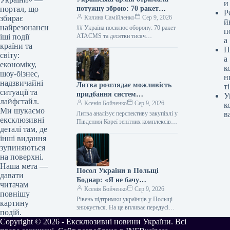
и
потужну зброю: 70 ракет
портал, що
Р
ATACMS з Туреччини
Килина Самійленко
Сер 9, 2026
збирає
й
найрезонансн
## Україна посилює оборону: 70 ракет
п
ATACMS та десятки тисяч
іші події
а
боєприпасів від Туреччини На
країни та
П
зміцнення обороноздатності України
світу:
а
розраховуватиметься потужна
економіку,
к
військова…
шоу-бізнес,
н
надзвичайні
Литва розглядає можливість
ті
ситуації та
придбання систем
У
лайфстайл.
протиповітряної оборони в
Ксенія Бойченко
Сер 9, 2026
к
Ми шукаємо
Південної Кореї.
Литва аналізує перспективу закупівлі у
в
ексклюзивні
Південної Кореї зенітних комплексів
деталі там, де
ближньої дії та засобів протидії
інші видання
безпілотним літальним апаратам.
Можливість такого придбання…
зупиняються
на поверхні.
Наша мета —
Посол України в Польщі
давати
Боднар: «Я не бачу
читачам
масштабного відтоку
Ксенія Бойченко
Сер 9, 2026
повнішу
українців із Польщі. Однак
Рівень підтримки українців у Польщі
картину
такі настрої присутні»
знижується. На це впливає передусім
подій.
внутрішньополітичний порядок
Copyright © 2026 - Ексклюзивні новини України. Всі
денний. Про це повідомив в інтерв’ю