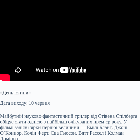
«День істини»
Дата виходу: 10 червня
Майбутній науково-фантастичний трилер від Стівена Спілберґа
обіцяє стати однією з найбільш очікуваних прем’єр року. У
фільмі задіяні зірки першої величини — Емілі Блант, Джош
О`Коннор, Колін Ферт, Єва Гьюсон, Вятт Рассел і Колман
Домінго.