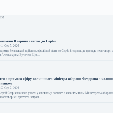
ни
нський 8 серпня завітає до Сербії
о
Сер 7, 2026
димир Зеленський здійснить офіційний візит до Сербії 8 серпня, де проведе переговори 
ни Александром Вучичем. Цю…
ти з прямого ефіру колишнього міністра оборони Федорова з колиш
рненком
о
Сер 7, 2026
ергій Стерненко взяв участь у спільному подкасті з ексочільником Міністерства оборо
и обговорили протести, запуск…