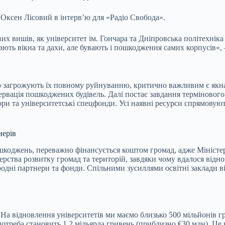
 Оксен Лісовий в інтерв’ю для «Радіо Свобода».
 вишів, як університет ім. Гончара та Дніпровська політехніка в
ають вікна та дахи, але бувають і пошкодження самих корпусів», –
 що загрожують їх повному руйнуванню, критично важливим є як
онсервація пошкоджених будівель. Далі постає завдання термінов
онори та університетські спецфонди. Усі наявні ресурси спрямов
нерів
ошкоджень, переважно фінансується коштом громад, адже Міністер
терства розвитку громад та територій, завдяки чому вдалося відн
одні партнери та фонди. Спільними зусиллями освітні заклади ві
. На відновлення університетів ми маємо близько 500 мільйонів г
 потреба становить 1,2 мільярда гривень (приблизно €30 млн). Це 