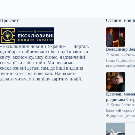
Про сайт
Останні нови
«Ексклюзивні новини України» — портал,
Володимир Зеле
що збирає найрезонансніші події країни та
Ксенія Бойченк
світу: економіку, шоу-бізнес, надзвичайні
Глава України Воло
ситуації та лайфстайл. Ми шукаємо
президентом краї
ексклюзивні деталі там, де інші видання
зупиняються на поверхні. Наша мета —
давати читачам повнішу картину подій.
Ключові момен
радником Сте
Ксенія Бойченк
Колишній радник С
Федоровим, де вон