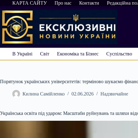
Перейти
КАРТА САЙТУ
Про нас
Контакти
Редакційна по
до
вмісту
В Україні
Світ
Економіка та Бізнес
Суспільство
Порятунок українських університетів: терміново шукаємо фінанс
Килина Самійленко
02.06.2026
Надзвичайне
Українська освіта під ударом: Масштаби руйнувань та шляхи ві