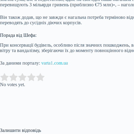
перевищують 3 мільярди гривень (приблизно €75 млн)», – наголо
Він також додав, що не завжди є нагальна потреба терміново ві
переводять до сусідніх діючих корпусів.
Порада від Шефа:
При консервації будівель, особливо після значних пошкоджень, в
вітру та вандалізму, зберігаючи їх до моменту повноцінного від
За даними порталу:
varta1.com.ua
Submit Rating
Rate this item:
No votes yet.
Залишити відповідь