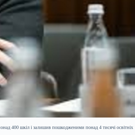
понад 400 шкіл і залишив пошкодженими понад 4 тисячі освітніх