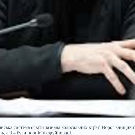
нська система освіти зазнала колосальних втрат. Ворог знищив 
нь, а 3 – були повністю зруйновані.