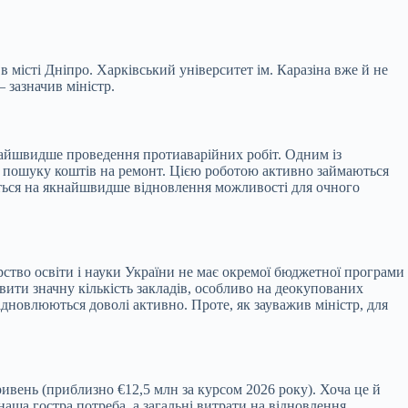
 місті Дніпро. Харківський університет ім. Каразіна вже й не
 зазначив міністр.
найшвидше проведення протиаварійних робіт. Одним із
ого пошуку коштів на ремонт. Цією роботою активно займаються
уються на якнайшвидше відновлення можливості для очного
ство освіти і науки України не має окремої бюджетної програми
овити значну кількість закладів, особливо на деокупованих
дновлюються доволі активно. Проте, як зауважив міністр, для
ривень (приблизно €12,5 млн за курсом 2026 року). Хоча це й
наша гостра потреба, а загальні витрати на відновлення