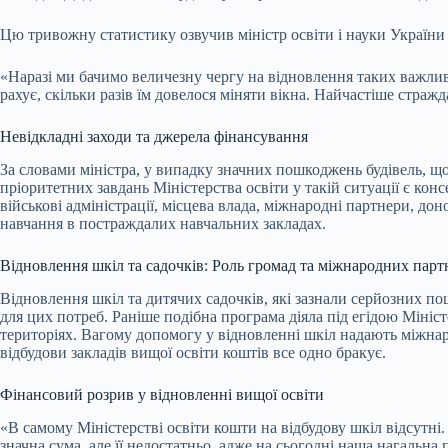
Цю тривожну статистику озвучив міністр освіти і науки України
«Наразі ми бачимо величезну чергу на відновлення таких важливих
рахує, скільки разів їм довелося міняти вікна. Найчастіше стражд
Невідкладні заходи та джерела фінансування
За словами міністра, у випадку значних пошкоджень будівель,
пріоритетних завдань Міністерства освіти у такій ситуації є к
військові адміністрації, місцева влада, міжнародні партнери, д
навчання в постраждалих навчальних закладах.
Відновлення шкіл та садочків: Роль громад та міжнародних парт
Відновлення шкіл та дитячих садочків, які зазнали серйозних п
для цих потреб. Раніше подібна програма діяла під егідою Мініс
територіях. Вагому допомогу у відновленні шкіл надають міжнар
відбудови закладів вищої освіти коштів все одно бракує.
Фінансовий розрив у відновленні вищої освіти
«В самому Міністерстві освіти кошти на відбудову шкіл відсутні
значна сума, але її недостатньо, адже на сьогодні наша нагальна