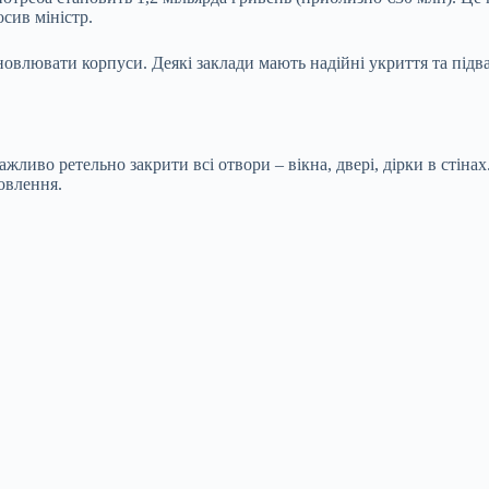
сив міністр.
дновлювати корпуси. Деякі заклади мають надійні укриття та під
ажливо ретельно закрити всі отвори – вікна, двері, дірки в стін
новлення.