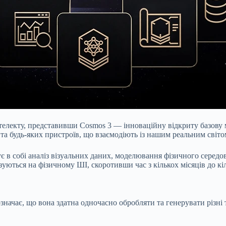
електу, представивши Cosmos 3 — інноваційну відкриту базову м
та будь-яких пристроїв, що взаємодіють із нашим реальним світо
 в собі аналіз візуальних даних, моделювання фізичного середов
уються на фізичному ШІ, скоротивши час з кількох місяців до кіл
значає, що вона здатна одночасно обробляти та генерувати різні