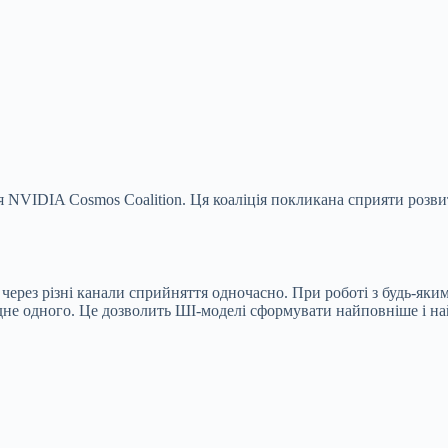
я NVIDIA Cosmos Coalition. Ця коаліція покликана сприяти розв
т через різні канали сприйняття одночасно. При роботі з будь-я
дне одного. Це дозволить ШІ-моделі сформувати найповніше і на