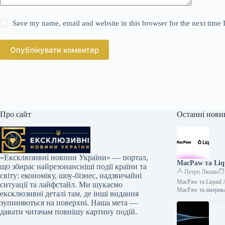
Save my name, email and website in this browser for the next time
Опублікувати коментар
Про сайт
Останні нови
«Ексклюзивні новини України» — портал,
MacPaw та Liq
що збирає найрезонансніші події країни та
Петро Ляшко
світу: економіку, шоу-бізнес, надзвичайні
MacPaw та Liquid 
ситуації та лайфстайл. Ми шукаємо
MacPaw та америк
ексклюзивні деталі там, де інші видання
зупиняються на поверхні. Наша мета —
давати читачам повнішу картину подій.