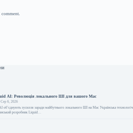
 I comment.
ни
uid AI: Революція локального ШІ для вашого Mac
Сер 6, 2026
AI об’єднують зусилля заради майбутнього локального ШІ на Mac Українська технологіч
анський розробник Liquid…