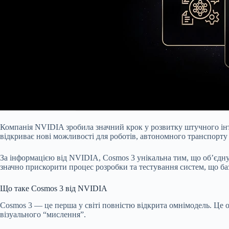
Компанія NVIDIA зробила значний крок у розвитку штучного інт
відкриває нові можливості для роботів, автономного транспорту 
За інформацією від NVIDIA, Cosmos 3 унікальна тим, що об’єднує
значно прискорити процес розробки та тестування систем, що баз
Що таке Cosmos 3 від NVIDIA
Cosmos 3 — це перша у світі повністю відкрита омнімодель. Це о
візуального “мислення”.