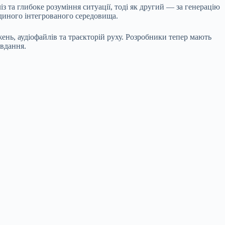
із та глибоке розуміння ситуації, тоді як другий — за генерацію
єдиного інтегрованого середовища.
нь, аудіофайлів та траєкторій руху. Розробники тепер мають
авдання.