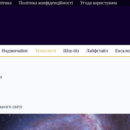
літика
Політика конфіденційності
Угода користувача
Надзвичайне
Технології
Шоу-біз
Лайфстайл
Ексклю
и
ьного світу