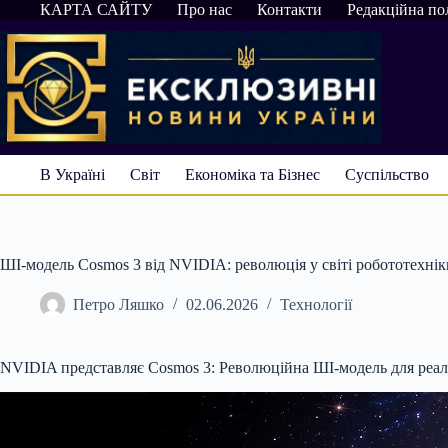
Перейти
КАРТА САЙТУ
Про нас
Контакти
Редакційна по
до
вмісту
В Україні
Світ
Економіка та Бізнес
Суспільство
ШІ-модель Cosmos 3 від NVIDIA: революція у світі робототехнік
Петро Ляшко
02.06.2026
Технології
NVIDIA представляє Cosmos 3: Революційна ШІ-модель для реал