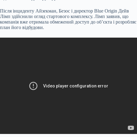
Після інциденту Айзекман, Безос і директор Blue Origin Дейв
Лімп здійснили огляд стартового комплексу. Лімп заявив, що
компанія вже отримала обмежений доступ до об’єкта і розробляє
план його відбудови.