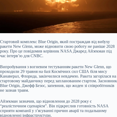
Стартовий комплекс Blue Origin, який постраждав від вибуху
ракети New Glenn, може відновити свою роботу не раніше 2028
року. Про це повідомив керівник NASA Джаред Айзекман під
час інтерв’ю для CNBC.
Випробування з вогневим тестуванням ракети New Glenn, що
проходили 29 травня на базі Космічних сил США біля мису
Канаверал, Флорида, закінчилися невдачею. Ракета загорілася на
стартовому майданчику перед запланованим стартом. Засновник
Blue Origin, Джефф Безос, запевнив, що жоден зі співробітників
не зазнав травм.
Айзекман зазначив, що відновлення до 2028 року є
“реалістичним сценарієм”. Він підкреслив готовність NASA
сприяти компанії у з’ясуванні причин аварії та подальшому
відновленні інфраструктури.