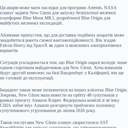
Ця аварія може мати наслідки для програми Artemis. NASA
планує задіяти New Glenn для запуску безпілотної місячної
платформи Blue Moon MK1, розробленої Blue Origin для
майбутніх місячних експедицій.
Айзекман припустив, що для доставки подібних апаратів може
знадобитися ракета схожої вантажопідйомності. Він згадав
Falcon Heavy від SpaceX як один із можливих альтернативних
варіантів.
Ситуація ускладнюється тим, що Blue Origin наразі володіє лише
одним стартовим майданчиком для New Glenn. Хоча компанія
будує другий комплекс на базі Ванденберг у Каліфорнії, він ще
не готовий до експлуатації.
Інцидент також може позначитися на інших клієнтах Blue Origin.
Зокрема, New Glenn мала вивести на орбіту 48 супутників у
рамках проєкту Amazon Kuiper. Федеральна комісія зі зв’язку
США зобов’язує Amazon розгорнути приблизно половину
супутникового угруповання до липня 2026 року.
Також послугами New Glenn планує скористатися AST
SpaceMobile для запуску супутників, що забезпечуватимуть