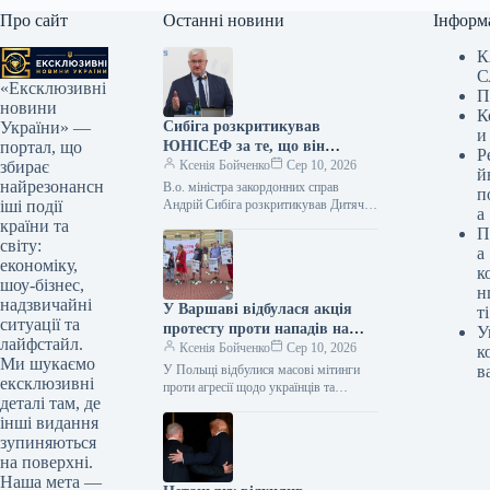
Про сайт
Останні новини
Інформ
К
С
«Ексклюзивні
П
новини
К
Сибіга розкритикував
України» —
и
ЮНІСЕФ за те, що він
портал, що
Р
поставив в один ряд агресора
Ксенія Бойченко
Сер 10, 2026
збирає
й
та жертву, а також за заяви
найрезонансн
В.о. міністра закордонних справ
п
щодо загибелі дітей в Україні
Андрій Сибіга розкритикував Дитячий
іші події
а
фонд ООН (ЮНІСЕФ) за заяву від 4
та Росії.
країни та
П
серпня про загиблих і поранених…
світу:
а
економіку,
к
шоу-бізнес,
н
надзвичайні
У Варшаві відбулася акція
ті
ситуації та
протесту проти нападів на
У
лайфстайл.
громадян України, під час
Ксенія Бойченко
Сер 10, 2026
к
Ми шукаємо
якої прем’єр-міністру Туску
У Польщі відбулися масові мітинги
в
ексклюзивні
було передано відповідну
проти агресії щодо українців та
деталі там, де
ворожості до приїжджих і
петицію.
інші видання
національних груп. У столиці,
Варшаві, активісти…
зупиняються
на поверхні.
Наша мета —