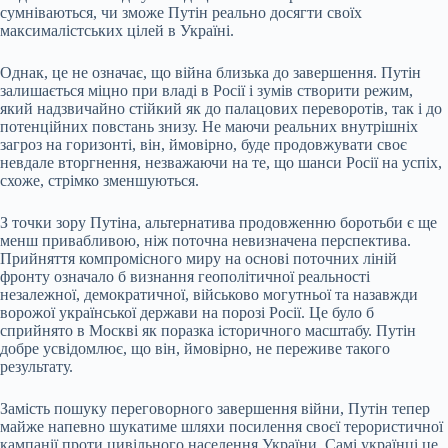
сумніваються, чи зможе Путін реально досягти своїх
максималістських цілей в Україні.
Однак, це не означає, що війна близька до завершення. Путін
залишається міцно при владі в Росії і зумів створити режим,
який надзвичайно стійкий як до палацових переворотів, так і до
потенційних повстань знизу. Не маючи реальних внутрішніх
загроз на горизонті, він, ймовірно, буде продовжувати своє
невдале вторгнення, незважаючи на те, що шанси Росії на успіх,
схоже, стрімко зменшуються.
З точки зору Путіна, альтернатива продовженню боротьби є ще
менш привабливою, ніж поточна невизначена перспектива.
Прийняття компромісного миру на основі поточних ліній
фронту означало б визнання геополітичної реальності
незалежної, демократичної, військово могутньої та назавжди
ворожої української держави на порозі Росії. Це було б
сприйнято в Москві як поразка історичного масштабу. Путін
добре усвідомлює, що він, ймовірно, не переживе такого
результату.
Замість пошуку переговорного завершення війни, Путін тепер
майже напевно шукатиме шляхи посилення своєї терористичної
кампанії проти цивільного населення України. Самі українці це