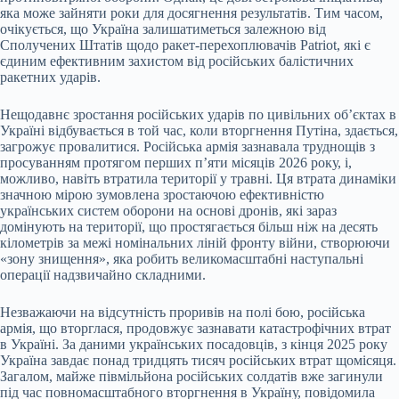
яка може зайняти роки для досягнення результатів. Тим часом,
очікується, що Україна залишатиметься залежною від
Сполучених Штатів щодо ракет-перехоплювачів Patriot, які є
єдиним ефективним захистом від російських балістичних
ракетних ударів.
Нещодавнє зростання російських ударів по цивільних об’єктах в
Україні відбувається в той час, коли вторгнення Путіна, здається,
загрожує провалитися. Російська армія зазнавала труднощів з
просуванням протягом перших п’яти місяців 2026 року, і,
можливо, навіть втратила території у травні. Ця втрата динаміки
значною мірою зумовлена зростаючою ефективністю
українських систем оборони на основі дронів, які зараз
домінують на території, що простягається більш ніж на десять
кілометрів за межі номінальних ліній фронту війни, створюючи
«зону знищення», яка робить великомасштабні наступальні
операції надзвичайно складними.
Незважаючи на відсутність проривів на полі бою, російська
армія, що вторглася, продовжує зазнавати катастрофічних втрат
в Україні. За даними українських посадовців, з кінця 2025 року
Україна завдає понад тридцять тисяч російських втрат щомісяця.
Загалом, майже півмільйона російських солдатів вже загинули
під час повномасштабного вторгнення в Україну, повідомила