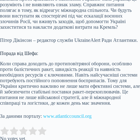
розуміють і не виявляють ознак зламу. Справжнє питання
полягає в тому, як відреагує міжнародна спільнота. Чи будуть
вони виступати як спостерігачі під час ескалації воєнних
злочинів Росії, чи вживуть заходів, щоб допомогти Україні
захиститися та накласти додаткові витрати на Кремль?
Пітер Дікінсон – редактор служби UkraineAlert Ради Атлантики.
Порада від Шефа:
Коли справа доходить до протиповітряної оборони, особливо
проти балістичних ракет, швидкість реакції та наявність
необхідних ресурсів є ключовими. Навіть найсучасніші системи
потребують постійного поповнення боєприпасів. Тому для
України критично важливо не лише мати ефективні системи, але
й забезпечити стабільні поставки ракет-перехоплювачів. Це
питання не лише військової стратегії, але й міжнародної
співпраці та логістики, де кожен день має значення.
За даними порталу:
www.atlanticcouncil.org
Submit Rating
Rate this item:
No votes yet.