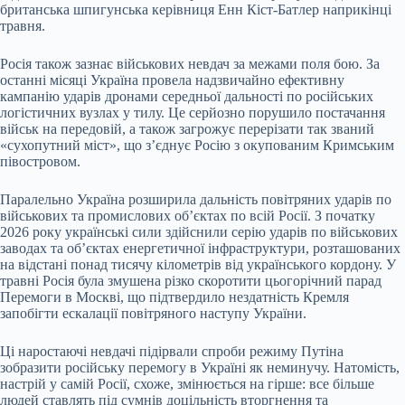
британська шпигунська керівниця Енн Кіст-Батлер наприкінці
травня.
Росія також зазнає військових невдач за межами поля бою. За
останні місяці Україна провела надзвичайно ефективну
кампанію ударів дронами середньої дальності по російських
логістичних вузлах у тилу. Це серйозно порушило постачання
військ на передовій, а також загрожує перерізати так званий
«сухопутний міст», що з’єднує Росію з окупованим Кримським
півостровом.
Паралельно Україна розширила дальність повітряних ударів по
військових та промислових об’єктах по всій Росії. З початку
2026 року українські сили здійснили серію ударів по військових
заводах та об’єктах енергетичної інфраструктури, розташованих
на відстані понад тисячу кілометрів від українського кордону. У
травні Росія була змушена різко скоротити цьогорічний парад
Перемоги в Москві, що підтвердило нездатність Кремля
запобігти ескалації повітряного наступу України.
Ці наростаючі невдачі підірвали спроби режиму Путіна
зобразити російську перемогу в Україні як неминучу. Натомість,
настрій у самій Росії, схоже, змінюється на гірше: все більше
людей ставлять під сумнів доцільність вторгнення та