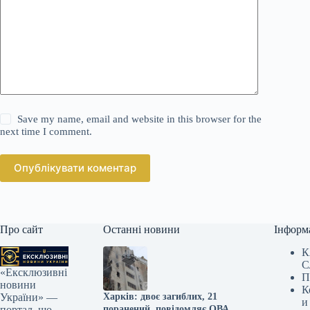
Save my name, email and website in this browser for the
next time I comment.
Опублікувати коментар
Про сайт
Останні новини
Інформ
К
С
«Ексклюзивні
П
новини
К
Харків: двоє загиблих, 21
України» —
и
поранений, повідомляє ОВА
портал, що