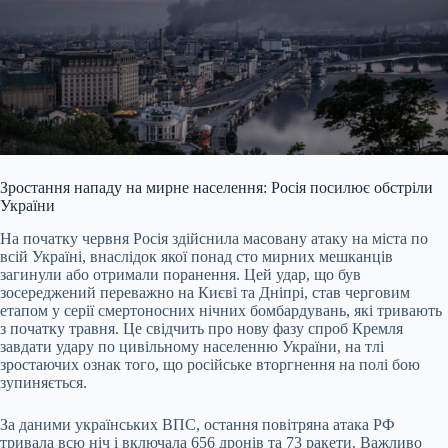
Зростання нападу на мирне населення: Росія посилює обстріли
України
На початку червня Росія здійснила масовану атаку на міста по
всій Україні, внаслідок якої понад сто мирних мешканців
загинули або отримали поранення. Цей удар, що був
зосереджений переважно на Києві та Дніпрі, став черговим
етапом у серії смертоносних нічних бомбардувань, які тривають
з початку травня. Це свідчить про нову фазу спроб Кремля
завдати удару по цивільному населенню України, на тлі
зростаючих ознак того, що російське вторгнення на полі бою
зупиняється.
За даними українських ВПС, остання повітряна атака РФ
тривала всю ніч і включала 656 дронів та 73 ракети. Важливо