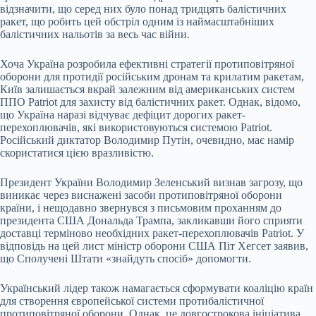
відзначити, що серед них було понад тридцять балістичних
ракет, що робить цей обстріл одним із наймасштабніших
балістичних нальотів за весь час війни.
Хоча Україна розробила ефективні стратегії протиповітряної
оборони для протидії російським дронам та крилатим ракетам,
Київ залишається вкрай залежним від американських систем
ППО Patriot для захисту від балістичних ракет. Однак, відомо,
що Україна наразі відчуває дефіцит дорогих ракет-
перехоплювачів, які використовуються системою Patriot.
Російський диктатор Володимир Путін, очевидно, має намір
скористатися цією вразливістю.
Президент України Володимир Зеленський визнав загрозу, що
виникає через виснажені засоби протиповітряної оборони
країни, і нещодавно звернувся з письмовим проханням до
президента США Дональда Трампа, закликавши його сприяти
доставці терміново необхідних ракет-перехоплювачів Patriot. У
відповідь на цей лист міністр оборони США Піт Хегсет заявив,
що Сполучені Штати «знайдуть спосіб» допомогти.
Український лідер також намагається сформувати коаліцію країн
для створення європейської системи протибалістичної
протиповітряної оборони. Однак, це довгострокова ініціатива,