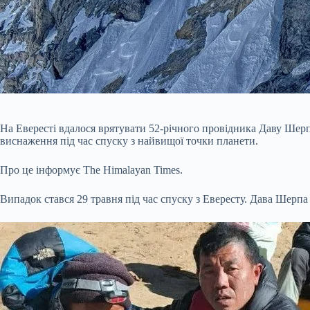
На Евересті вдалося врятувати 52-річного провідника Даву Шерпу
виснаження під час спуску з найвищої точки планети.
Про це інформує The Himalayan Times.
Випадок стався 29 травня під час спуску з Евересту. Дава Шерп