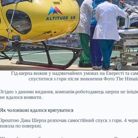
Гід-шерпа вижив у надзвичайних умовах на Евересті та сам
спуститися з гори після зникнення Фото The Himal
Згідно з даними видання, компанія-роботодавець шерпи не ініцію
не вдалося виявити.
Як чоловікові вдалося врятуватися
Зрештою Дава Шерпа розпочав самостійний спуск з гори. 4 черв
повзла по поверхні.