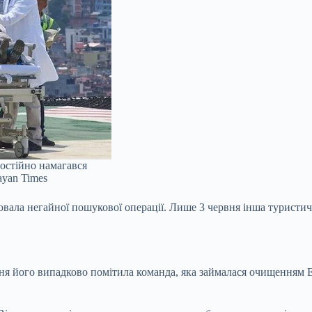
остійно намагався
ayan Times
вала негайної пошукової операції. Лише 3 червня інша туристична
ня його випадково помітила команда, яка займалася очищенням Е