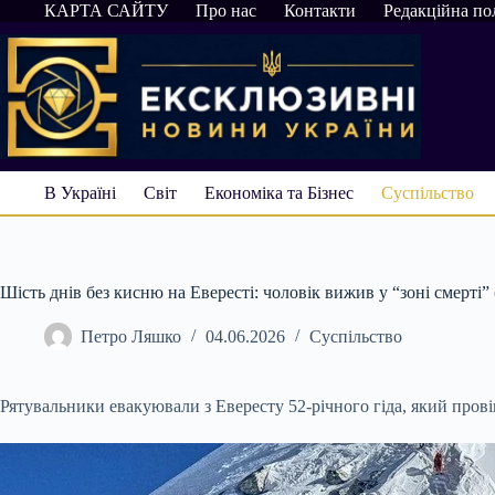
Перейти
КАРТА САЙТУ
Про нас
Контакти
Редакційна по
до
вмісту
В Україні
Світ
Економіка та Бізнес
Суспільство
Шість днів без кисню на Евересті: чоловік вижив у “зоні смерті” 
Петро Ляшко
04.06.2026
Суспільство
Рятувальники евакуювали з Евересту 52-річного гіда, який провів