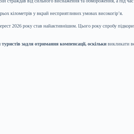
н страждав від сильного виснаження та обмороження, а під час 
ьох кілометрів у вкрай несприятливих умовах високогір’я.
ерест 2026 року став найактивнішим. Цього року спробу підкорит
и туристів задля отримання компенсації, оскільки
викликати ве