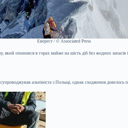
Еверест / © Associated Press
, який опинився в горах майже на шість діб без жодних запасів 
а супроводжував альпініста з Польщі, однак сходження довелось