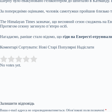
Шерпу було евакуйовано гелікоптером до шпиталю в Катманду. Ві
За попередніми оцінками, чоловік самотужки пройшов близько тр
The Himalayan Times зазначає, що весняний сезон сходжень на Ев
Протягом сезону загинуло п’ятеро осіб.
Нагадаємо, раніше стало відомо, що
гіди на Евересті отруювал
Коментарі Сортувати: Нові Старі Популярні Надіслати
Submit Rating
Rate this item:
No votes yet.
Залишити відповідь
Ваша e-mail адреса не оприлюднюватиметься.
Обов’язкові поля позначені
*