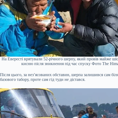
На Евересті врятували 52-річного шерпу, який провів майже шість
кисню після зникнення під час спуску Фото The Hima
Після цього, за нез’ясованих обставин, шерпа залишився сам біл
базового табору, проте сам гід туди не дістався.