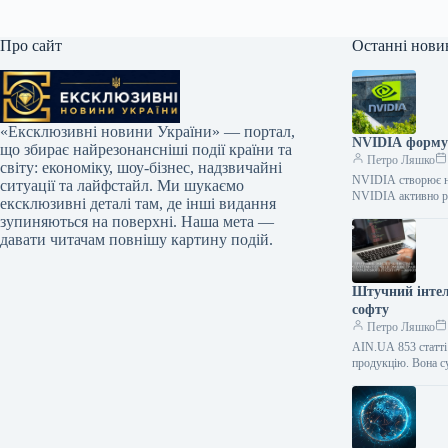
Про сайт
Останні нови
«Ексклюзивні новини України» — портал,
NVIDIA формує
що збирає найрезонансніші події країни та
Петро Ляшко
світу: економіку, шоу-бізнес, надзвичайні
NVIDIA створює но
ситуації та лайфстайл. Ми шукаємо
NVIDIA активно р
ексклюзивні деталі там, де інші видання
зупиняються на поверхні. Наша мета —
давати читачам повнішу картину подій.
Штучний інтел
софту
Петро Ляшко
AIN.UA 853 статті
продукцію. Вона 