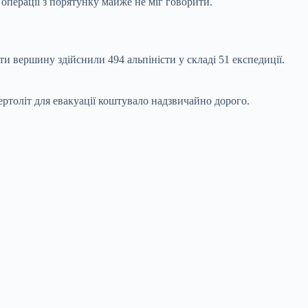
операції з порятунку майже не міг говорити.
и вершину здійснили 494 альпіністи у складі 51 експедиції.
ртоліт для евакуації коштувало надзвичайно дорого.