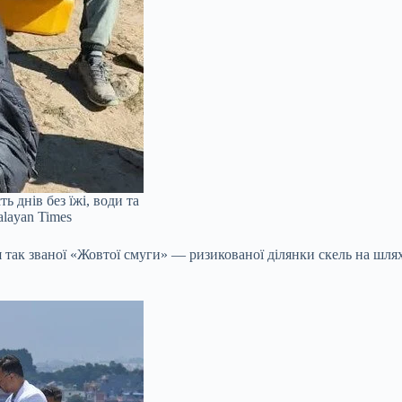
 днів без їжі, води та
layan Times
я так званої «Жовтої смуги» — ризикованої ділянки скель на шля