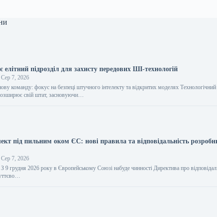
ни
 елітний підрозділ для захисту передових ШІ-технологій
Сер 7, 2026
ву команду: фокус на безпеці штучного інтелекту та відкритих моделях Технологічний 
озширює свій штат, засновуючи…
ект під пильним оком ЄС: нові правила та відповідальність розробн
Сер 7, 2026
 З 9 грудня 2026 року в Європейському Союзі набуде чинності Директива про відповідаль
суттєво…