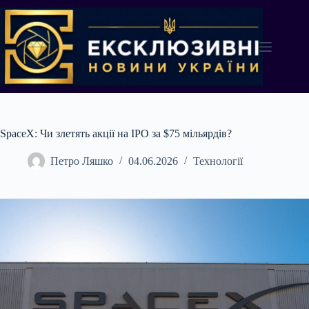
Перейти
до
вмісту
SpaceX: Чи злетять акції на IPO за $75 мільярдів?
Петро Ляшко
04.06.2026
Технології