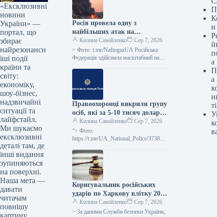
С
«Ексклюзивні
П
новини
К
Росія провела одну з
України» —
и
найбільших атак на
портал, що
Р
“Укрнафту”, пошкодивши 7
Килина Самійленко
Сер 7, 2026
збирає
й
об’єктів видобутку
найрезонансн
> Фото: t.me/NaftogazUA Російська
п
Федерація здійснила масштабний напад
іші події
а
на підприємства АТ “Укрнафта”, що є
країни та
П
частиною групи “Нафтогаз”, завдавши
світу:
а
в нічний…
економіку,
к
шоу-бізнес,
н
надзвичайні
Правоохоронці викрили групу
ті
ситуації та
осіб, які за 5-10 тисяч доларів
У
лайфстайл.
сприяли
Килина Самійленко
Сер 7, 2026
к
Ми шукаємо
військовослужбовцям у
“> Фото:
в
ексклюзивні
самовільному залишенні
https://t.me/UA_National_Police/37380
деталі там, де
У Кіровоградській області
місць дислокації.
інші видання
правоохоронці затримали групу осіб,
котрі за 5-10 тисяч доларів США
зупиняються
сприяли щонайменше шістьом
на поверхні.
Наша мета —
Коригувальник російських
давати
ударів по Харкову влітку 2023
читачам
року засуджений до 15 років
Килина Самійленко
Сер 7, 2026
повнішу
позбавлення волі – СБУ
> За даними Служби безпеки України,
картину