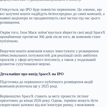
Очікується, що IPO буде повністю первинним. Це означає, що
всі залучені кошти надійдуть безпосередньо до самої компанії, а
наявні акціонери не продаватимуть свої частки під час цього
розміщення.
Окрім того, Ілон Маск зобов’язується зберегти свої акції SpaceX
щонайменше протягом 366 днів після того, як компанія стане
публічною.
Виручені кошти компанія планує інвестувати у розширення
обчислювальних потужностей для реалізації своїх амбітних
проєктів у сфері штучного інтелекту, а також у подальший
розвиток супутникової мережі.
Детальніше про вихід SpaceX на IPO
Підготовка до первинного публічного розміщення акцій
компанія розпочала ще у 2025 році.
Керівництво SpaceX ставить за мету провести лістинг
орієнтовно до кінця 2026 року. Однак, терміни можуть бути
скориговані залежно від кон’юнктури ринку, з можливим