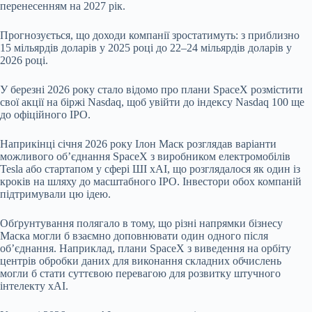
перенесенням на 2027 рік.
Прогнозується, що доходи компанії зростатимуть: з приблизно
15 мільярдів доларів у 2025 році до 22–24 мільярдів доларів у
2026 році.
У березні 2026 року стало відомо про плани SpaceX розмістити
свої акції на біржі Nasdaq, щоб увійти до індексу Nasdaq 100 ще
до офіційного IPO.
Наприкінці січня 2026 року Ілон Маск розглядав варіанти
можливого об’єднання SpaceX з виробником електромобілів
Tesla або стартапом у сфері ШІ xAI, що розглядалося як один із
кроків на шляху до масштабного IPO. Інвестори обох компаній
підтримували цю ідею.
Обґрунтування полягало в тому, що різні напрямки бізнесу
Маска могли б взаємно доповнювати один одного після
об’єднання. Наприклад, плани SpaceX з виведення на орбіту
центрів обробки даних для виконання складних обчислень
могли б стати суттєвою перевагою для розвитку штучного
інтелекту xAI.