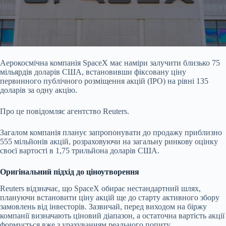
Аерокосмічна компанія SpaceX має наміри залучити близько 75
мільярдів доларів США, встановивши фіксовану ціну
первинного публічного розміщення акцій (IPO) на рівні 135
доларів за одну акцію.
Про це повідомляє агентство Reuters.
Загалом компанія планує запропонувати до продажу приблизно
555 мільйонів акцій, розраховуючи на загальну ринкову оцінку
своєї вартості в 1,75 трильйона доларів США.
Оригінальний підхід до ціноутворення
Reuters відзначає, що SpaceX обирає нестандартний шлях,
плануючи встановити ціну акцій ще до старту активного збору
замовлень від інвесторів. Зазвичай, перед виходом на біржу
компанії визначають ціновий діапазон, а остаточна вартість акції
формується вже з урахуванням реального попиту.