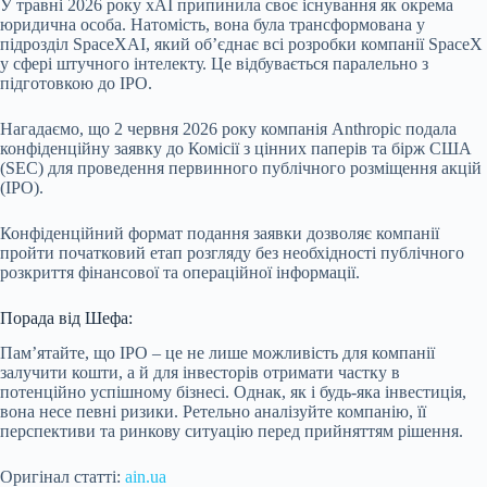
У травні 2026 року xAI припинила своє існування як окрема
юридична особа. Натомість, вона була трансформована у
підрозділ SpaceXAI, який об’єднає всі розробки компанії SpaceX
у сфері штучного інтелекту. Це відбувається паралельно з
підготовкою до IPO.
Нагадаємо, що 2 червня 2026 року компанія Anthropic подала
конфіденційну заявку до Комісії з цінних паперів та бірж США
(SEC) для проведення первинного публічного розміщення акцій
(IPO).
Конфіденційний формат подання заявки дозволяє компанії
пройти початковий етап розгляду без необхідності публічного
розкриття фінансової та операційної інформації.
Порада від Шефа:
Пам’ятайте, що IPO – це не лише можливість для компанії
залучити кошти, а й для інвесторів отримати частку в
потенційно успішному бізнесі. Однак, як і будь-яка інвестиція,
вона несе певні ризики. Ретельно аналізуйте компанію, її
перспективи та ринкову ситуацію перед прийняттям рішення.
Оригінал статті:
ain.ua