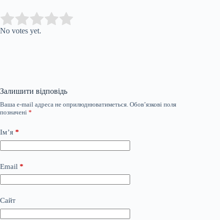
Submit Rating
Rate this item:
No votes yet.
Залишити відповідь
Ваша e-mail адреса не оприлюднюватиметься.
Обов’язкові поля
позначені
*
Ім’я
*
Email
*
Сайт