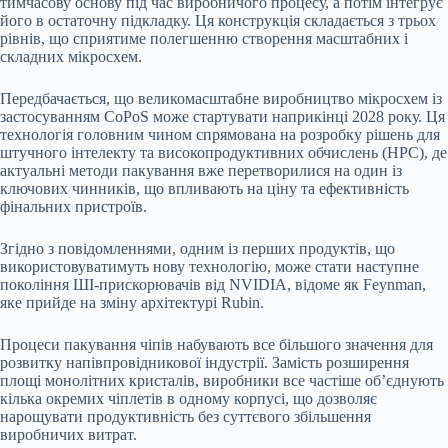
тимчасову основу під час виробничого процесу, а потім інтегрує
його в остаточну підкладку. Ця конструкція складається з трьох
рівнів, що сприятиме полегшенню створення масштабних і
складних мікросхем.
Передбачається, що великомасштабне виробництво мікросхем із
застосуванням CoPoS може стартувати наприкінці 2028 року. Ця
технологія головним чином спрямована на розробку рішень для
штучного інтелекту та високопродуктивних обчислень (HPC), де
актуальні методи пакування вже перетворилися на один із
ключових чинників, що впливають на ціну та ефективність
фінальних пристроїв.
Згідно з повідомленнями, одним із перших продуктів, що
використовуватимуть нову технологію, може стати наступне
покоління ШІ-прискорювачів від NVIDIA, відоме як Feynman,
яке прийде на зміну архітектурі Rubin.
Процеси пакування чіпів набувають все більшого значення для
розвитку напівпровідникової індустрії. Замість розширення
площі монолітних кристалів, виробники все частіше об’єднують
кілька окремих чіплетів в одному корпусі, що дозволяє
нарощувати продуктивність без суттєвого збільшення
виробничих витрат.