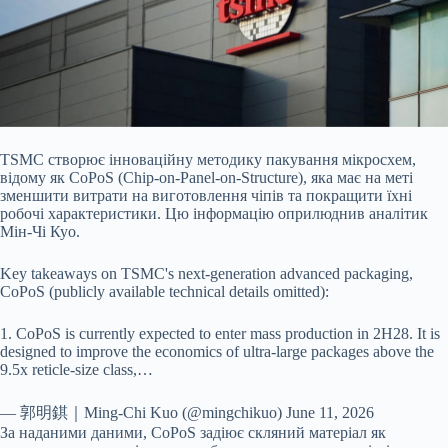
TSMC створює інноваційну методику пакування мікросхем,
відому як CoPoS (Chip-on-Panel-on-Structure), яка має на меті
зменшити витрати на виготовлення чіпів та покращити їхні
робочі характеристики. Цю інформацію оприлюднив аналітик
Мін-Чі Куо.
Key takeaways on TSMC's next-generation advanced packaging,
CoPoS (publicly available technical details omitted):
1. CoPoS is currently expected to enter mass production in 2H28. It is
designed to improve the economics of ultra-large packages above the
9.5x reticle-size class,…
— 郭明錤｜Ming-Chi Kuo (@mingchikuo) June 11, 2026
За наданими даними, CoPoS задіює скляний матеріал як