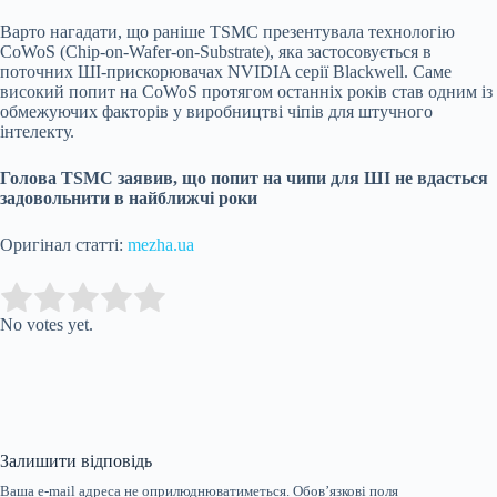
Варто нагадати, що раніше TSMC презентувала технологію
CoWoS (Chip-on-Wafer-on-Substrate), яка застосовується в
поточних ШІ-прискорювачах NVIDIA серії Blackwell. Саме
високий попит на CoWoS протягом останніх років став одним із
обмежуючих факторів у виробництві чіпів для штучного
інтелекту.
Голова TSMC заявив, що попит на чипи для ШІ не вдасться
задовольнити в найближчі роки
Оригінал статті:
mezha.ua
Submit Rating
Rate this item:
No votes yet.
Залишити відповідь
Ваша e-mail адреса не оприлюднюватиметься.
Обов’язкові поля