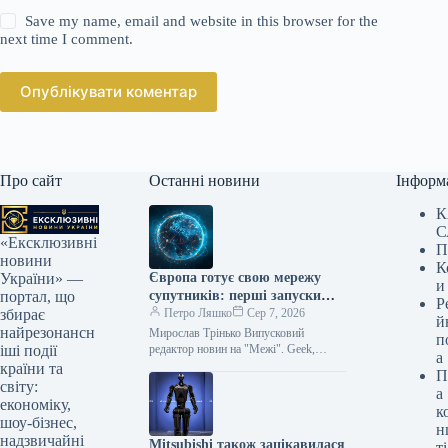
Save my name, email and website in this browser for the
next time I comment.
Опублікувати коментар
Про сайт
Останні новини
Інформ
К
С
«Ексклюзивні
П
новини
К
Європа готує свою мережу
України» —
и
супутників: перші запуски
портал, що
Р
заплановані на 2029 рік
Петро Ляшко
Сер 7, 2026
збирає
й
найрезонансн
Мирослав Трінько Випусковий
п
редактор новин на "Межі". Geek,
іші події
а
програміст за спеціальністю, але
країни та
П
журналіст за професією. Вершник,
світу:
а
тенісист та фанат Формули-1.…
економіку,
к
шоу-бізнес,
н
надзвичайні
Mitsubishi також зацікавилася
ті