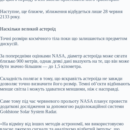
Наступне, ще ближче, зближення відбудеться лише 28 червня
2133 року.
Наскільки великий астероїд
Точні розміри космічного тіла поки що залишаються предметом
дискусій.
За попередніми оцінками NASA, діаметр астероїда може сягати
близько 900 метрів, однак деякі дані вказують на те, що він може
бути значно більшим — до 1,5 кілометра.
Складність полягає в тому, що яскравість астероїда не завжди
дозволяє точно визначити його розмір. Темні об’єкти відбивають
менше світла і можуть здаватися меншими, ніж є насправді.
Саме тому під час червневого прольоту NASA планує провести
додаткові дослідження за допомогою радіолокаційної системи
Goldstone Solar System Radar.
«На відміну від інших методів астрономії, ми використовуємо
власне джерело сигналу та аналізуємо відбитий імпульс, що