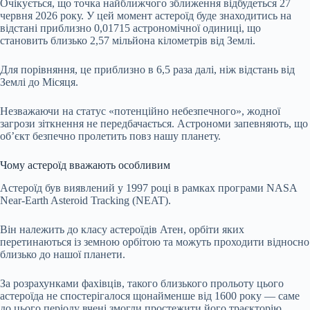
Очікується, що точка найближчого зближення відбудеться 27
червня 2026 року. У цей момент астероїд буде знаходитись на
відстані приблизно 0,01715 астрономічної одиниці, що
становить близько 2,57 мільйона кілометрів від Землі.
Для порівняння, це приблизно в 6,5 раза далі, ніж відстань від
Землі до Місяця.
Незважаючи на статус «потенційно небезпечного», жодної
загрози зіткнення не передбачається. Астрономи запевняють, що
об’єкт безпечно пролетить повз нашу планету.
Чому астероїд вважають особливим
Астероїд був виявлений у 1997 році в рамках програми NASA
Near-Earth Asteroid Tracking (NEAT).
Він належить до класу астероїдів Атен, орбіти яких
перетинаються із земною орбітою та можуть проходити відносно
близько до нашої планети.
За розрахунками фахівців, такого близького прольоту цього
астероїда не спостерігалося щонайменше від 1600 року — саме
до цього періоду вчені змогли простежити його траєкторію.