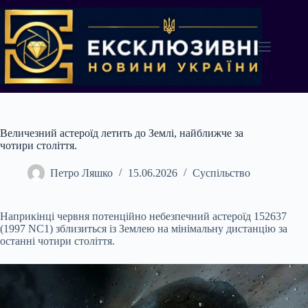
Перейти
до
вмісту
Величезний астероїд летить до Землі, найближче за
чотири століття.
Петро Ляшко
15.06.2026
Суспільство
Наприкінці червня потенційно небезпечний астероїд 152637
(1997 NC1) зблизиться із Землею на мінімальну дистанцію за
останні чотири століття.