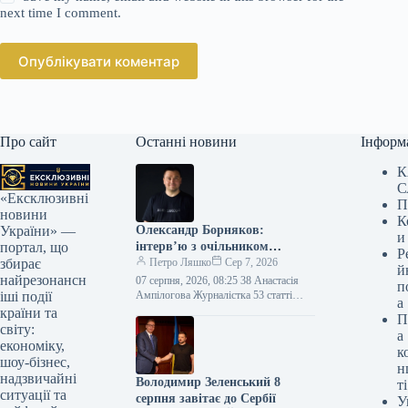
next time I comment.
Опублікувати коментар
Про сайт
Останні новини
Інформ
К
С
«Ексклюзивні
П
новини
К
Олександр Борняков:
України» —
и
інтерв’ю з очільником
портал, що
Р
Наглядової ради Brave1
Петро Ляшко
Сер 7, 2026
збирає
й
найрезонансн
07 серпня, 2026, 08:25 38 Анастасія
п
Ампілогова Журналістка 53 статті
іші події
а
Колишній в.о. міністра цифрової
країни та
П
трансформації Олександр Борняков
світу:
а
перейняв керівництво Наглядовою…
економіку,
к
шоу-бізнес,
н
надзвичайні
Володимир Зеленський 8
ті
ситуації та
серпня завітає до Сербії
У