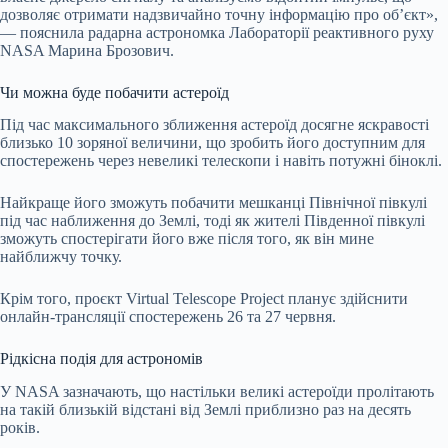
дозволяє отримати надзвичайно точну інформацію про об’єкт»,
— пояснила радарна астрономка Лабораторії реактивного руху
NASA Марина Брозович.
Чи можна буде побачити астероїд
Під час максимального зближення астероїд досягне яскравості
близько 10 зоряної величини, що зробить його доступним для
спостережень через невеликі телескопи і навіть потужні біноклі.
Найкраще його зможуть побачити мешканці Північної півкулі
під час наближення до Землі, тоді як жителі Південної півкулі
зможуть спостерігати його вже після того, як він мине
найближчу точку.
Крім того, проєкт Virtual Telescope Project планує здійснити
онлайн-трансляції спостережень 26 та 27 червня.
Рідкісна подія для астрономів
У NASA зазначають, що настільки великі астероїди пролітають
на такій близькій відстані від Землі приблизно раз на десять
років.