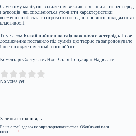
Саме тому майбутнє зближення викликає значний інтерес серед
науковців, які сподіваються уточнити характеристики
космічного об’єкта та отримати нові дані про його походження і
властивості.
Тим часом
Китай вийшов на слід важливого астероїда.
Нове
дослідження поставило під сумнів цю теорію та запропонувало
інше походження космічного об’єкта.
Коментарі Сортувати: Нові Старі Популярні Надіслати
Submit Rating
Rate this item:
No votes yet.
Залишити відповідь
Ваша e-mail адреса не оприлюднюватиметься.
Обов’язкові поля
позначені
*