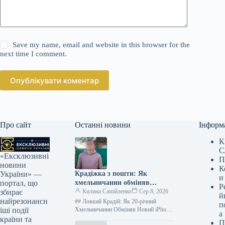
Save my name, email and website in this browser for the
next time I comment.
Опублікувати коментар
Про сайт
Останні новини
Інформ
К
С
«Ексклюзивні
П
новини
К
Крадіжка з пошти: Як
України» —
и
хмельничанин обміняв
портал, що
Р
смартфон на швидкі гроші в
Килина Самійленко
Сер 8, 2026
збирає
й
ломбарді
найрезонансн
## Ловкий Крадій: Як 20-річний
п
Хмельничанин Обміняв Новий iPhone
іші події
а
на Старий Мотоломик Історія
країни та
П