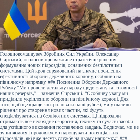
Головнокомандувач Збройних Сил України, Олександр
Сирський, оголосив про важливе стратегічне рішення:
формування нових підрозділів, оснащених безпілотними
системами. Цей крок спрямований на значне посилення
ефективності оборони державного кордону, особливо на
північному напрямку. ### Посилення Оборони Державного
Рубежу “Ми провели детальну нараду щодо стану та готовності
наших резервів,” – зазначив Сирський. “Особливу увагу ми
приділили укріпленню оборони на північному кордоні. Для
того, щоб ще краще контролювати наші рубежі, ми ухвалили
рішення про створення нових частин, які будуть
спеціалізуватися на безпілотних системах. Ці підрозділи
отримають все необхідне озброєння, техніку та сучасні засоби
для успішного виконання поставлених завдань. Водночас, ми не
зупиняємося і продовжуємо нарощувати потенціал тих
підрозділів, які вже несуть службу на цьому напрямку.” ###