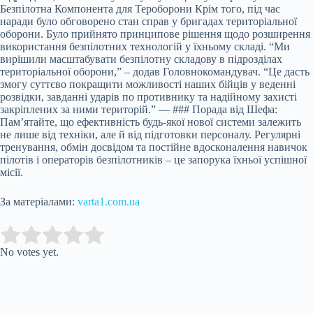
Безпілотна Компонента для Тероборони Крім того, під час
наради було обговорено стан справ у бригадах територіальної
оборони. Було прийнято принципове рішення щодо розширення
використання безпілотних технологій у їхньому складі. “Ми
вирішили масштабувати безпілотну складову в підрозділах
територіальної оборони,” – додав Головнокомандувач. “Це дасть
змогу суттєво покращити можливості наших бійців у веденні
розвідки, завданні ударів по противнику та надійному захисті
закріплених за ними територій.” — ### Порада від Шефа:
Пам’ятайте, що ефективність будь-якої нової системи залежить
не лише від техніки, але й від підготовки персоналу. Регулярні
тренування, обмін досвідом та постійне вдосконалення навичок
пілотів і операторів безпілотників – це запорука їхньої успішної
місії.
За матеріалами:
varta1.com.ua
Submit Rating
Rate this item:
No votes yet.