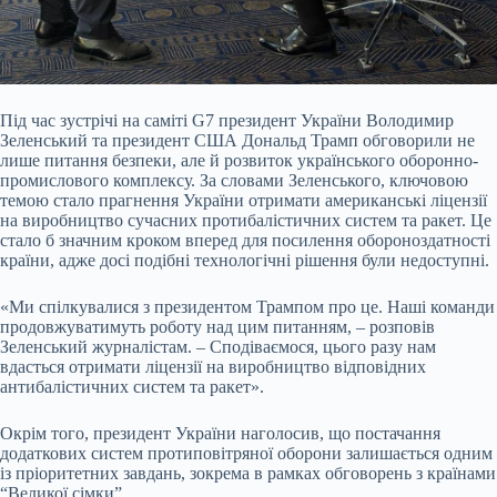
Під час зустрічі на саміті G7 президент України Володимир
Зеленський та президент США Дональд Трамп обговорили не
лише питання безпеки, але й розвиток українського оборонно-
промислового комплексу. За словами Зеленського, ключовою
темою стало прагнення України отримати американські ліцензії
на виробництво сучасних протибалістичних систем та ракет. Це
стало б значним кроком вперед для посилення обороноздатності
країни, адже досі подібні технологічні рішення були недоступні.
«Ми спілкувалися з президентом Трампом про це. Наші команди
продовжуватимуть роботу над цим питанням, – розповів
Зеленський журналістам. – Сподіваємося, цього разу нам
вдасться отримати ліцензії на виробництво відповідних
антибалістичних систем та ракет».
Окрім того, президент України наголосив, що постачання
додаткових систем протиповітряної оборони залишається одним
із пріоритетних завдань, зокрема в рамках обговорень з країнами
“Великої сімки”.