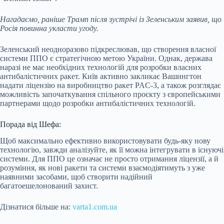
Нагадаємо, раніше
Трамп після зустрічі із Зеленським заявив, що
Росія повинна укласти угоду
.
Зеленський неодноразово підкреслював, що створення власної
системи ППО є стратегічною метою України. Однак, держава
наразі не має необхідних технологій для розробки власних
антибалістичних ракет. Київ активно закликає Вашингтон
надати ліцензію на виробництво ракет PAC-3, а також розглядає
можливість започаткування спільного проєкту з європейськими
партнерами щодо розробки антибалістичних технологій.
Порада від Шефа:
Щоб максимально ефективно використовувати будь-яку нову
технологію, завжди аналізуйте, як її можна інтегрувати в існуючі
системи. Для ППО це означає не просто отримання ліцензії, а й
розуміння, як нові ракети та системи взаємодіятимуть з уже
наявними засобами, щоб створити надійний
багатоешелонований захист.
Дізнатися більше на:
varta1.com.ua