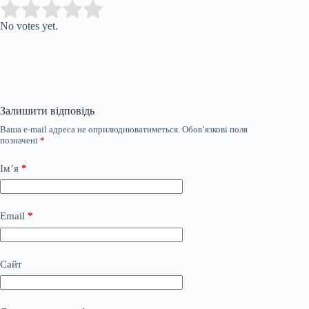
Submit Rating
Rate this item:
No votes yet.
Залишити відповідь
Ваша e-mail адреса не оприлюднюватиметься.
Обов’язкові поля
позначені
*
Ім’я
*
Email
*
Сайт