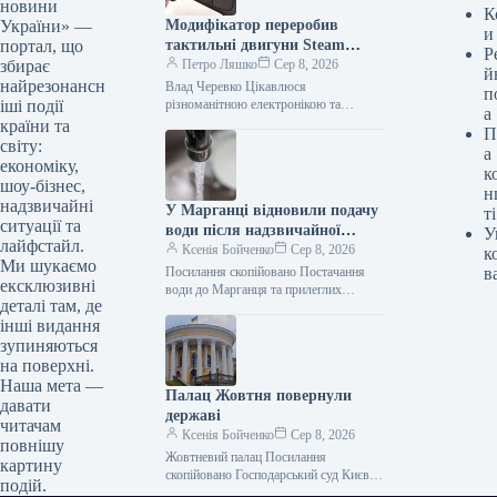
новини
К
Модифікатор переробив
України» —
и
тактильні двигуни Steam
портал, що
Р
Controller на стереодинаміки
Петро Ляшко
Сер 8, 2026
збирає
й
найрезонансн
Влад Черевко Цікавлюся
п
різноманітною електронікою та
іші події
а
технологіями з початку 2000-х.
країни та
П
Регулярно слідкую за світовими
світу:
а
технологічними новинами і сам пишу
економіку,
к
матеріали…
шоу-бізнес,
н
надзвичайні
У Марганці відновили подачу
ті
ситуації та
води після надзвичайної
У
лайфстайл.
ситуації
Ксенія Бойченко
Сер 8, 2026
к
Ми шукаємо
Посилання скопійовано Постачання
в
ексклюзивні
води до Марганця та прилеглих
деталі там, де
громад на Дніпропетровщині було
інші видання
відновлено після інциденту на
головному водопроводі. Цю
зупиняються
інформацію…
на поверхні.
Наша мета —
Палац Жовтня повернули
давати
державі
читачам
Ксенія Бойченко
Сер 8, 2026
повнішу
Жовтневий палац Посилання
картину
скопійовано Господарський суд Києва
подій.
задовольнив клопотання прокуратури