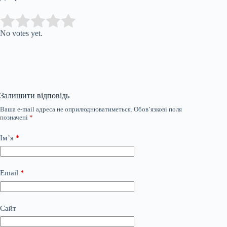
Submit Rating
Rate this item:
No votes yet.
Залишити відповідь
Ваша e-mail адреса не оприлюднюватиметься.
Обов’язкові поля
позначені
*
Ім’я
*
Email
*
Сайт