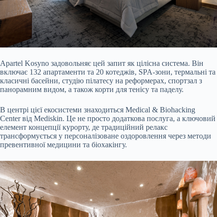
Apartel Kosyno задовольняє цей запит як цілісна система. Він
включає 132 апартаменти та 20 котеджів, SPA-зони, термальні та
класичні басейни, студію пілатесу на реформерах, спортзал з
панорамним видом, а також корти для тенісу та паделу.
В центрі цієї екосистеми знаходиться Medical & Biohacking
Center від Mediskin. Це не просто додаткова послуга, а ключовий
елемент концепції курорту, де традиційний релакс
трансформується у персоналізоване оздоровлення через методи
превентивної медицини та біохакінгу.