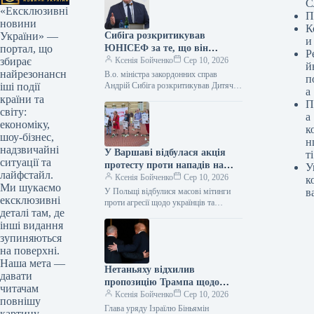
С
«Ексклюзивні
П
новини
К
Сибіга розкритикував
України» —
и
ЮНІСЕФ за те, що він
портал, що
Р
поставив в один ряд агресора
Ксенія Бойченко
Сер 10, 2026
збирає
й
та жертву, а також за заяви
найрезонансн
В.о. міністра закордонних справ
п
щодо загибелі дітей в Україні
Андрій Сибіга розкритикував Дитячий
іші події
а
фонд ООН (ЮНІСЕФ) за заяву від 4
та Росії.
країни та
П
серпня про загиблих і поранених…
світу:
а
економіку,
к
шоу-бізнес,
н
надзвичайні
У Варшаві відбулася акція
ті
ситуації та
протесту проти нападів на
У
лайфстайл.
громадян України, під час
Ксенія Бойченко
Сер 10, 2026
к
Ми шукаємо
якої прем’єр-міністру Туску
У Польщі відбулися масові мітинги
в
ексклюзивні
було передано відповідну
проти агресії щодо українців та
деталі там, де
ворожості до приїжджих і
петицію.
інші видання
національних груп. У столиці,
Варшаві, активісти…
зупиняються
на поверхні.
Наша мета —
Нетаньяху відхилив
давати
пропозицію Трампа щодо
читачам
припинення бойових дій у Газі
Ксенія Бойченко
Сер 10, 2026
повнішу
Глава уряду Ізраїлю Біньямін
картину