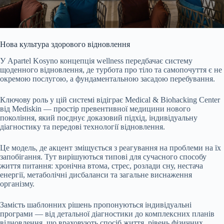
Нова культура здорового відновлення
У Apartel Kosyno концепція wellness передбачає систему
щоденного відновлення, де турбота про тіло та самопочуття є не
окремою послугою, а фундаментальною засадою перебування.
Ключову роль у цій системі відіграє Medical & Biohacking Center
від Mediskin — простір превентивної медицини нового
покоління, який поєднує доказовий підхід, індивідуальну
діагностику та передові технології відновлення.
Це модель, де акцент зміщується з реагування на проблеми на їх
запобігання. Тут вирішуються типові для сучасного способу
життя питання: хронічна втома, стрес, розлади сну, нестача
енергії, метаболічні дисбаланси та загальне виснаження
організму.
Замість шаблонних рішень пропонуються індивідуальні
програми — від детальної діагностики до комплексних планів
відновлення, що враховують спосіб життя, рівень фізичних