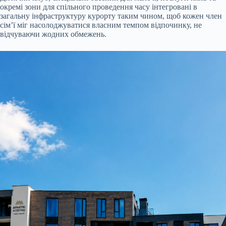
окремі зони для спільного проведення часу інтегровані в
загальну інфраструктуру курорту таким чином, щоб кожен член
сім’ї міг насолоджуватися власним темпом відпочинку, не
відчуваючи жодних обмежень.