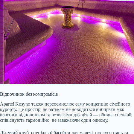
Відпочинок без компромісів
Apartel Kosyno також переосмислює саму концепцію сімейного
курорту. Це простір, де батькам не доводиться вибирати між
власним відпочинком та розвагами для дітей — обидва сценарії
співіснують гармонійно, не заважаючи один одному.
Дитячий клуб, спеціальні басейни для малечі, послуги нянь та