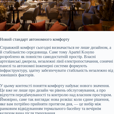
Новий стандарт автономного комфорту
Справжній комфорт сьогодні визначається не лише дизайном, а
й стабільністю середовища. Саме тому Apartel Kosyno
розроблено як повністю самодостатній простір. Власні
артезіанські джерела, незалежні лінії електропостачання, сонячні
панелі та автономні інженерні системи формують
інфраструктуру, здатну забезпечувати стабільність незалежно від
зовнішніх факторів.
У цьому контексті поняття комфорту набуває нового значення.
Це вже не лише про дизайн чи рівень обслуговування, а про
відчуття передбачуваності та контролю над власним простором.
Ймовірно, саме так виглядає нова розкіш: коли єдине рішення,
яке вам потрібно прийняти протягом дня, — це вибір між
ранковим відвідуванням термального басейну та вечірнім
келихом вина після тренування.