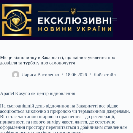
Перейти
до
вмісту
Місце відпочинку в Закарпатті, що змінює уявлення про
дозвілля та турботу про самопочуття
Лариса Василенко
18.06.2026
Лайфстайл
Apartel Kosyno як центр відновлення
На сьогоднішній день відпочинок на Закарпатті все рідше
асоціюється виключно з природою чи термальними джерелами.
Він стає частиною ширшого прагнення – до регенерації,
приватності та нового виміру якості життя, де естетичне
оформлення простору переплітається з дбайливим ставленням
до фізичного та психічного самопочуття.