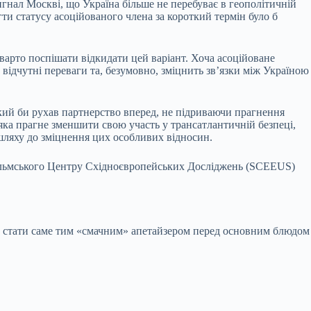
гнал Москві, що Україна більше не перебуває в геополітичній
сягти статусу асоційованого члена за короткий термін було б
варто поспішати відкидати цей варіант. Хоча асоційоване
відчутні переваги та, безумовно, зміцнить зв’язки між Україною
кий би рухав партнерство вперед, не підриваючи прагнення
яка прагне зменшити свою участь у трансатлантичній безпеці,
шляху до зміцнення цих особливих відносин.
гольмського Центру Східноєвропейських Досліджень (SCEEUS)
же стати саме тим «смачним» апетайзером перед основним блюдом