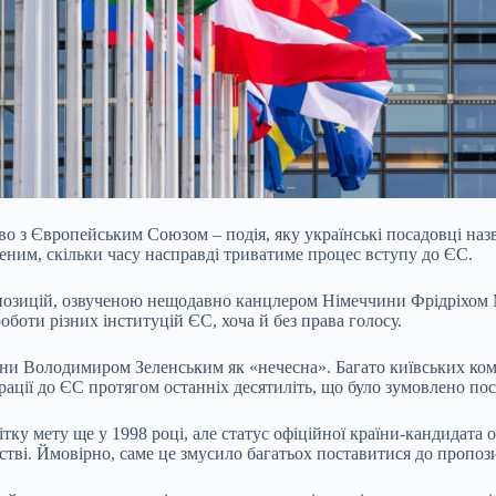
о з Європейським Союзом – подія, яку українські посадовці наз
ченим, скільки часу насправді триватиме процес вступу до ЄС.
озицій, озвученою нещодавно канцлером Німеччини Фрідріхом Ме
боти різних інституцій ЄС, хоча й без права голосу.
ни Володимиром Зеленським як «нечесна». Багато київських ком
грації до ЄС протягом останніх десятиліть, що було зумовлено п
тку мету ще у 1998 році, але статус офіційної країни-кандидата
стві. Ймовірно, саме це змусило багатьох поставитися до пропози