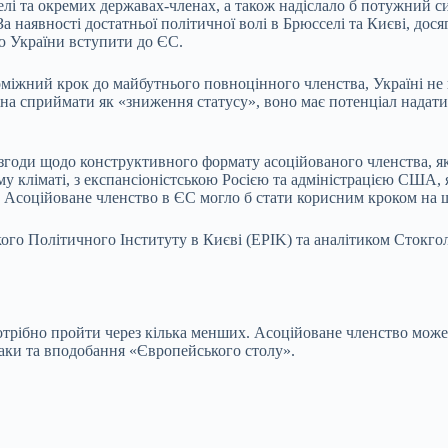
і та окремих державах-членах, а також надіслало б потужний си
. За наявності достатньої політичної волі в Брюсселі та Києві, до
ю України вступити до ЄС.
оміжний крок до майбутнього повноцінного членства, Україні не 
а сприймати як «зниження статусу», воно має потенціал надати 
 згоди щодо конструктивного формату асоційованого членства, я
 кліматі, з експансіоністською Росією та адміністрацією США, 
. Асоційоване членство в ЄС могло б стати корисним кроком на 
кого Політичного Інституту в Києві (EPIK) та аналітиком Сток
 потрібно пройти через кілька менших. Асоційоване членство мо
аки та вподобання «Європейського столу».