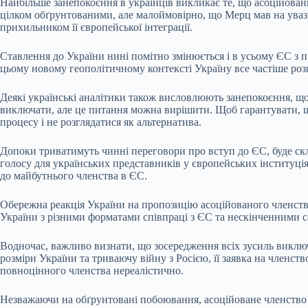
Найбільше занепокоєння в українців викликає те, що асоційова
цілком обґрунтованими, але малоймовірно, що Мерц мав на уваз
прихильником її європейської інтеграції.
Ставлення до України нині помітно змінюється і в усьому ЄС з п
цьому новому геополітичному контексті Україну все частіше розг
Деякі українські аналітики також висловлюють занепокоєння, що
виключати, але це питання можна вирішити. Щоб гарантувати, що
процесу і не розглядатися як альтернатива.
Допоки триватимуть чинні переговори про вступ до ЄС, буде ск
голосу для українських представників у європейських інституці
до майбутнього членства в ЄС.
Обережна реакція України на пропозицію асоційованого членств
України з різними форматами співпраці з ЄС та нескінченними са
Водночас, важливо визнати, що зосередження всіх зусиль виклю
розміри України та триваючу війну з Росією, її заявка на член
повноцінного членства нереалістично.
Незважаючи на обґрунтовані побоювання, асоційоване членство м