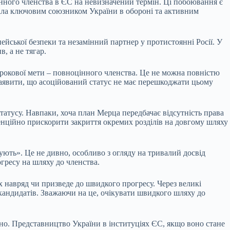
інного членства в ЄС на невизначений термін. Ці побоювання є
тала ключовим союзником України в обороні та активним
йської безпеки та незамінний партнер у протистоянні Росії. У
, а не тягар.
трокової мети – повноцінного членства. Це не можна повністю
заявити, що асоційований статус не має перешкоджати цьому
атусу. Навпаки, хоча план Мерца передбачає відсутність права
тенційно прискорити закриття окремих розділів на довгому шляху
ють». Це не дивно, особливо з огляду на тривалий досвід
огресу на шляху до членства.
 навряд чи призведе до швидкого прогресу. Через великі
 кандидатів. Зважаючи на це, очікувати швидкого шляху до
но. Представництво України в інституціях ЄС, якщо воно стане