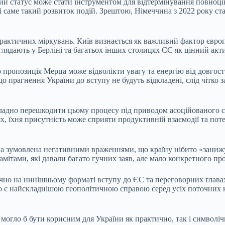
ний статус може стати інструментом для відтермінування повноц
і саме такий розвиток подій. Зрештою, Німеччина з 2022 року с
рактичних міркувань. Київ визнається як важливий фактор європе
лядають у Берліні та багатьох інших столицях ЄС як цінний актив
 пропозиція Мерца може відволікти увагу та енергію від довгос
 прагнення України до вступу не будуть відкладені, слід чітко 
ладно перешкодити цьому процесу під приводом асоційованого ст
ях, їхня присутність може сприяти продуктивній взаємодії та по
а зумовлена негативними враженнями, що країну нібито «занижу
мітами, які давали багато гучних заяв, але мало конкретного пр
чно на нинішньому форматі вступу до ЄС та переговорних главах
ство є найскладнішою геополітичною справою серед усіх поточних
огло б бути корисним для України як практично, так і символіч