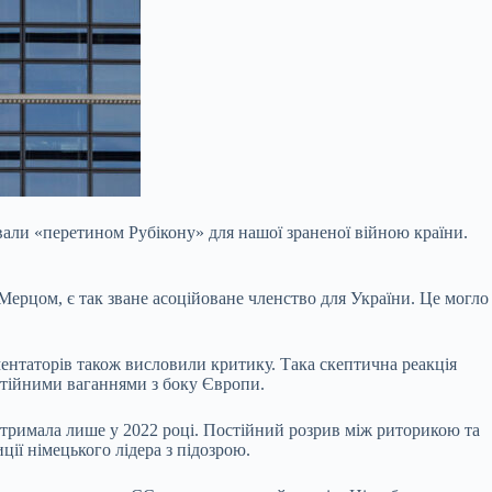
вали «перетином Рубікону» для нашої зраненої війною країни.
рцом, є так зване асоційоване членство для України. Це могло
ентаторів також висловили критику. Така скептична реакція
остійними ваганнями з боку Європи.
 отримала лише у 2022 році. Постійний розрив між риторикою та
ції німецького лідера з підозрою.