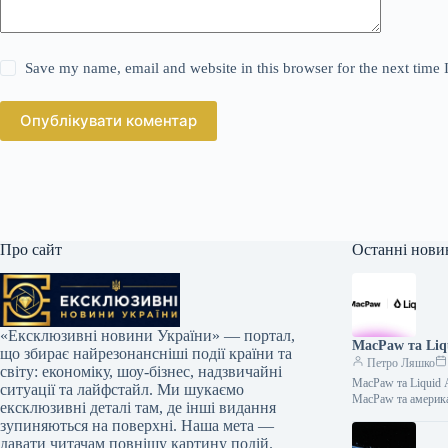
Save my name, email and website in this browser for the next time
Опублікувати коментар
Про сайт
Останні нови
«Ексклюзивні новини України» — портал,
MacPaw та Liq
що збирає найрезонансніші події країни та
Петро Ляшко
світу: економіку, шоу-бізнес, надзвичайні
MacPaw та Liquid 
ситуації та лайфстайл. Ми шукаємо
MacPaw та америк
ексклюзивні деталі там, де інші видання
зупиняються на поверхні. Наша мета —
давати читачам повнішу картину подій.