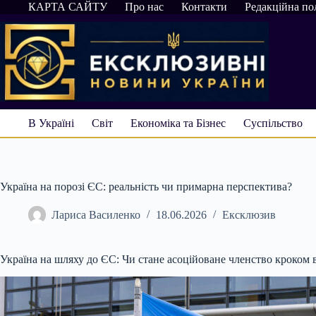
Перейти
КАРТА САЙТУ
Про нас
Контакти
Редакційна по
до
вмісту
В Україні
Світ
Економіка та Бізнес
Суспільство
Україна на порозі ЄС: реальність чи примарна перспектива?
Лариса Василенко
18.06.2026
Ексклюзив
Україна на шляху до ЄС: Чи стане асоційоване членство кроком 