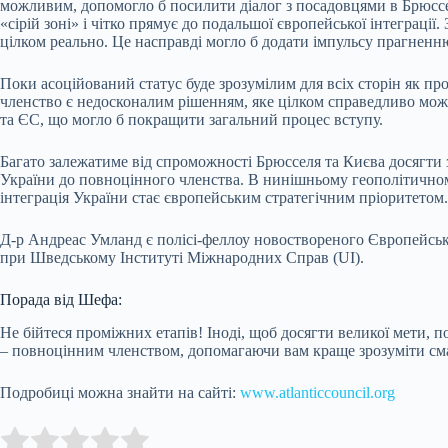
можливим, допомогло б посилити діалог з посадовцями в Брюссел
«сірій зоні» і чітко прямує до подальшої європейської інтеграції
цілком реально. Це насправді могло б додати імпульсу прагненн
Поки асоційований статус буде зрозумілим для всіх сторін як пр
членство є недосконалим рішенням, яке цілком справедливо можн
та ЄС, що могло б покращити загальний процес вступу.
Багато залежатиме від спроможності Брюсселя та Києва досягти
України до повноцінного членства. В нинішньому геополітичному
інтеграція України стає європейським стратегічним пріоритетом
Д-р Андреас Умланд є полісі-феллоу новоствореного Європейсь
при Шведському Інституті Міжнародних Справ (UI).
Порада від Шефа:
Не бійтеся проміжних етапів! Іноді, щоб досягти великої мети,
– повноцінним членством, допомагаючи вам краще зрозуміти см
Подробиці можна знайти на сайті:
www.atlanticcouncil.org
Submit Rating
Rate this item: