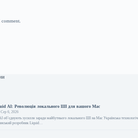
 I comment.
ни
uid AI: Революція локального ШІ для вашого Mac
Сер 6, 2026
AI об’єднують зусилля заради майбутнього локального ШІ на Mac Українська технологіч
анський розробник Liquid…