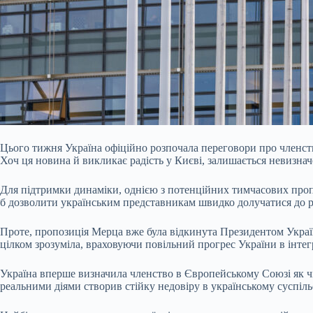
Цього тижня Україна офіційно розпочала переговори про членств
Хоч ця новина й викликає радість у Києві, залишається невизна
Для підтримки динаміки, однією з потенційних тимчасових проп
б дозволити українським представникам швидко долучатися до ро
Проте, пропозиція Мерца вже була відкинута Президентом Украї
цілком зрозуміла, враховуючи повільний прогрес України в інте
Україна вперше визначила членство в Європейському Союзі як чі
реальними діями створив стійку недовіру в українському суспіль