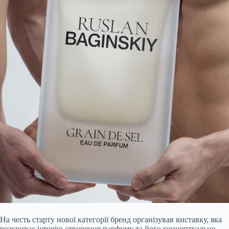
На честь старту нової категорії бренд організував виставку, яка
розкриває історію створення парфуму та його концептуальне