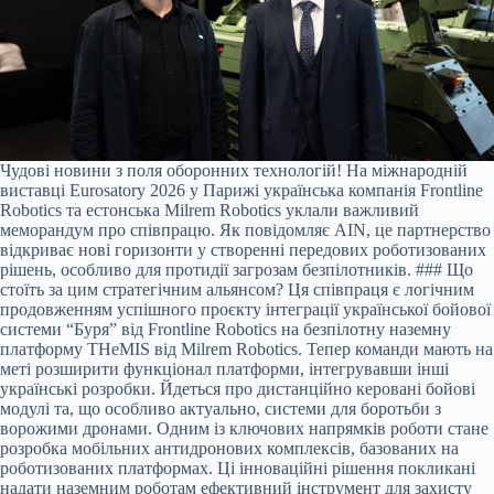
Чудові новини з поля оборонних технологій! На міжнародній
виставці Eurosatory 2026 у Парижі українська компанія Frontline
Robotics та естонська Milrem Robotics уклали важливий
меморандум про співпрацю. Як повідомляє AIN, це партнерство
відкриває нові горизонти у створенні передових роботизованих
рішень, особливо для протидії загрозам безпілотників. ### Що
стоїть за цим стратегічним альянсом? Ця співпраця є логічним
продовженням успішного проєкту інтеграції української бойової
системи “Буря” від Frontline Robotics на безпілотну наземну
платформу THeMIS від Milrem Robotics. Тепер команди мають на
меті розширити функціонал платформи, інтегрувавши інші
українські розробки. Йдеться про дистанційно керовані бойові
модулі та, що особливо актуально, системи для боротьби з
ворожими дронами. Одним із ключових напрямків роботи стане
розробка мобільних антидронових комплексів, базованих на
роботизованих платформах. Ці інноваційні рішення покликані
надати наземним роботам ефективний інструмент для захисту