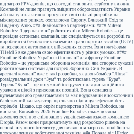
від загроз FPV-дронів, що сьогодні становить серйозну виклик.
Компанії не лише прагнуть зміцнити обороноздатність України,
а й планують активно просувати свої спільні розробки на
міжнародних ринках, охоплюючи Європу, Близький Схід та
Південну Азію. ### Знайомство з партнерами: #### Milrem
Robotics: Лідер наземної робототехніки Milrem Robotics – це
провідна естонська компанія, що спеціалізується на розробці та
виробництві безпілотних наземних транспортних засобів (UGV)
та передових автономних військових систем. Їхня платформа
THeMIS вже довела свою ефективність у різних умовах. ####
Frontline Robotics: Українські інновації для фронту Frontline
Robotics – це українська оборонна компанія, яка створює сучасні
роботизовані системи для потреб Збройних Сил України. В
арсеналі компанії вже є такі розробки, як дрон-бомбер “Лінза”,
розвідувальний дрон “Зум” та роботизована турель “Буря”.
Турель “Буря” – це потужний інструмент для дистанційного
ураження цілей з прихованих позицій. Вона оснащена
кулеметами або гранатометами та має вбудований високоточний
балістичний калькулятор, що значно підвищує ефективність
стрільби. Цікаво, що окрім партнерства з Milrem Robotics, на
виставці Eurosatory 2026 Frontline Robotics також досягла
домовленості про співпрацю з українсько-данською компанією
Dropla. Разом вони працюватимуть над розробкою рішень на
основі штучного інтелекту для виявлення загроз на полі бою та
вдосконаленням роботизованої техніки. ### Порада від Шефа: