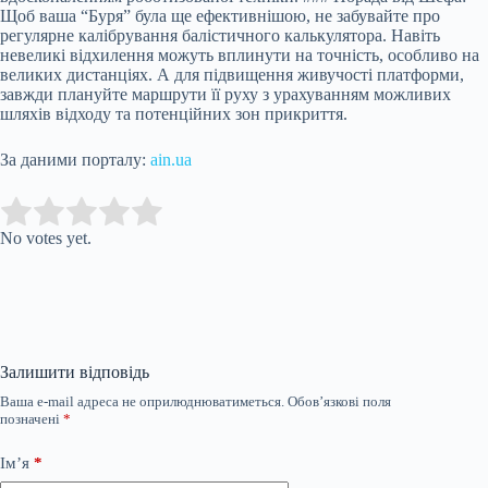
Щоб ваша “Буря” була ще ефективнішою, не забувайте про
регулярне калібрування балістичного калькулятора. Навіть
невеликі відхилення можуть вплинути на точність, особливо на
великих дистанціях. А для підвищення живучості платформи,
завжди плануйте маршрути її руху з урахуванням можливих
шляхів відходу та потенційних зон прикриття.
За даними порталу:
ain.ua
Submit Rating
Rate this item:
No votes yet.
Залишити відповідь
Ваша e-mail адреса не оприлюднюватиметься.
Обов’язкові поля
позначені
*
Ім’я
*