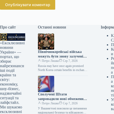
Опублікувати коментар
Про сайт
Останні новини
Інформ
К
С
«Ексклюзивні
П
новини
К
Північнокорейські війська
України» —
и
можуть бути знову залучені
портал, що
Р
Росією до бойових дій, експерт
Петро Ляшко
Сер 7, 2026
збирає
й
вказав на регіон, що зазнає
найрезонансн
Russia may have once again promised
п
найбільшого ризику.
North Korea certain benefits in exchange
іші події
а
for sending a new group of military
країни та
П
personnel.…
світу:
а
економіку,
к
шоу-бізнес,
н
надзвичайні
Сполучені Штати
ті
ситуації та
запровадили нові обмеження
У
лайфстайл.
проти Куби, що може бути
Петро Ляшко
Сер 7, 2026
к
Ми шукаємо
пов’язано з конфліктом в
У Вашингтоні пояснили це питаннями
в
ексклюзивні
Україні.
національної безпеки та військовою