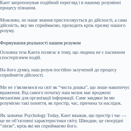
Кант запропонував подібний перегляд і в нашому розумінні
процесу пізнання.
Можливо, не наше знання пристосовується до дійсності, а сама
дійсність, яку ми сприймаємо, проходить крізь призму нашого
розуму.
Формування реальності нашим розумом
Основна теза Канта полягає в тому, що людина не є пасивним
спостерігачем подій.
На його думку, наш розум постійно залучений до процесу
сприйняття дійсності.
Ми не з’являємося на світ як “чиста дошка”, що лише накопичує
враження. Від самого початку наш мозок має вроджені
механізми для організації інформації. Саме завдяки їм ми
розуміємо такі поняття, як простір, час, причина та наслідок.
Як зазначає Psychology Today, Кант вважав, що простір і час —
це не об’єктивні характеристики світу. Швидше, це своєрідні
“лінзи”, крізь які ми сприймаємо його.