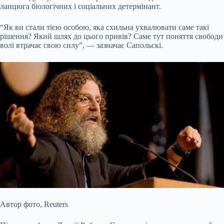
ланцюга біологічних і соціальних детермінант.
“Як ви стали тією особою, яка схильна ухвалювати саме такі
рішення? Який шлях до цього привів? Саме тут поняття свободи
волі втрачає свою силу”, — зазначає Сапольскі.
Автор фото,
Reuters