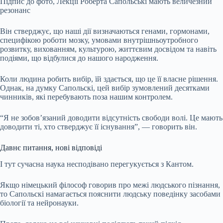
Підпис до фото,
Лекції Роберта Сапольські мають величезний
резонанс
Він стверджує, що наші дії визначаються генами, гормонами,
специфікою роботи мозку, умовами внутрішньоутробного
розвитку, вихованням, культурою, життєвим досвідом та навіть
подіями, що відбулися до нашого народження.
Коли людина робить вибір, їй здається, що це її власне рішення.
Однак, на думку Сапольскі, цей вибір зумовлений десятками
чинників, які перебувають поза нашим контролем.
“Я не зобов’язаний доводити відсутність свободи волі. Це мають
доводити ті, хто стверджує її існування”, — говорить він.
Давнє питання, нові відповіді
І тут сучасна наука несподівано перегукується з Кантом.
Якщо німецький філософ говорив про межі людського пізнання,
то Сапольскі намагається пояснити людську поведінку засобами
біології та нейронауки.