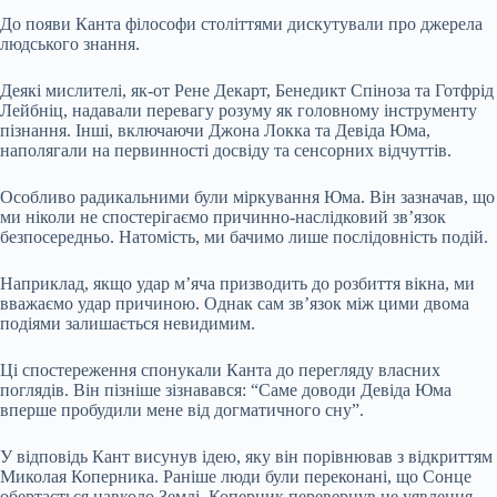
До появи Канта філософи століттями дискутували про джерела
людського знання.
Деякі мислителі, як-от Рене Декарт, Бенедикт Спіноза та Готфрід
Лейбніц, надавали перевагу розуму як головному інструменту
пізнання. Інші, включаючи Джона Локка та Девіда Юма,
наполягали на первинності досвіду та сенсорних відчуттів.
Особливо радикальними були міркування Юма. Він зазначав, що
ми ніколи не спостерігаємо причинно-наслідковий зв’язок
безпосередньо. Натомість, ми бачимо лише послідовність подій.
Наприклад, якщо удар м’яча призводить до розбиття вікна, ми
вважаємо удар причиною. Однак сам зв’язок між цими двома
подіями залишається невидимим.
Ці спостереження спонукали Канта до перегляду власних
поглядів. Він пізніше зізнавався: “Саме доводи Девіда Юма
вперше пробудили мене від догматичного сну”.
У відповідь Кант висунув ідею, яку він порівнював з відкриттям
Миколая Коперника. Раніше люди були переконані, що Сонце
обертається навколо Землі. Коперник перевернув це уявлення,