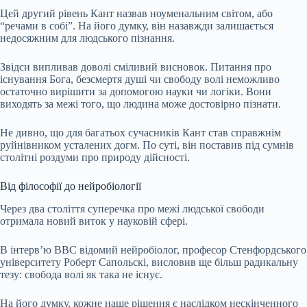
Цей другий рівень Кант назвав ноуменальним світом, або
“речами в собі”. На його думку, він назавжди залишається
недосяжним для людського пізнання.
Звідси випливав доволі сміливий висновок. Питання про
існування Бога, безсмертя душі чи свободу волі неможливо
остаточно вирішити за допомогою науки чи логіки. Вони
виходять за межі того, що людина може достовірно пізнати.
Не дивно, що для багатьох сучасників Кант став справжнім
руйнівником усталених догм. По суті, він поставив під сумнів
столітні роздуми про природу дійсності.
Від філософії до нейробіології
Через два століття суперечка про межі людської свободи
отримала новий виток у науковій сфері.
В інтерв’ю BBC відомий нейробіолог, професор Стенфордського
університету Роберт Сапольскі, висловив ще більш радикальну
тезу: свобода волі як така не існує.
На його думку, кожне наше рішення є наслідком нескінченного