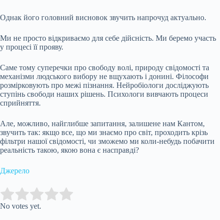
Однак його головний висновок звучить напрочуд актуально.
Ми не просто відкриваємо для себе дійсність. Ми беремо участь
у процесі її прояву.
Саме тому суперечки про свободу волі, природу свідомості та
механізми людського вибору не вщухають і донині. Філософи
розмірковують про межі пізнання. Нейробіологи досліджують
ступінь свободи наших рішень. Психологи вивчають процеси
сприйняття.
Але, можливо, найглибше запитання, залишене нам Кантом,
звучить так: якщо все, що ми знаємо про світ, проходить крізь
фільтри нашої свідомості, чи зможемо ми коли-небудь побачити
реальність такою, якою вона є насправді?
Джерело
Submit Rating
Rate this item:
No votes yet.