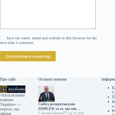
Save my name, email and website in this browser for the
next time I comment.
Опублікувати коментар
Про сайт
Останні новини
Інформ
К
С
«Ексклюзивні
П
новини
К
Сибіга розкритикував
України» —
и
ЮНІСЕФ за те, що він
портал, що
Р
поставив в один ряд агресора
Ксенія Бойченко
Сер 10, 2026
збирає