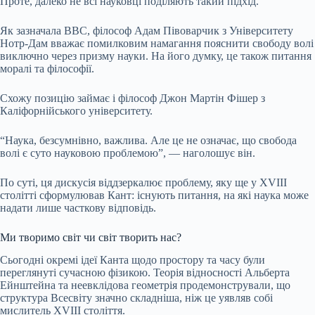
Проте, далеко не всі науковці поділяють такий підхід.
Як зазначала BBC, філософ Адам Півоварчик з Університету
Нотр-Дам вважає помилковим намагання пояснити свободу волі
виключно через призму науки. На його думку, це також питання
моралі та філософії.
Схожу позицію займає і філософ Джон Мартін Фішер з
Каліфорнійського університету.
“Наука, безсумнівно, важлива. Але це не означає, що свобода
волі є суто науковою проблемою”, — наголошує він.
По суті, ця дискусія віддзеркалює проблему, яку ще у XVIII
столітті сформулював Кант: існують питання, на які наука може
надати лише часткову відповідь.
Ми творимо світ чи світ творить нас?
Сьогодні окремі ідеї Канта щодо простору та часу були
переглянуті сучасною фізикою. Теорія відносності Альберта
Ейнштейна та неевклідова геометрія продемонстрували, що
структура Всесвіту значно складніша, ніж це уявляв собі
мислитель XVIII століття.