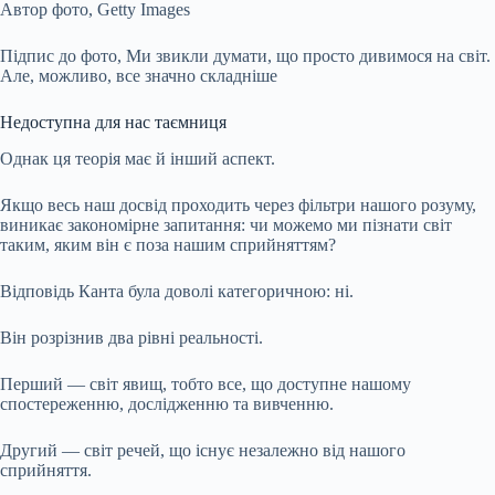
Автор фото,
Getty Images
Підпис до фото,
Ми звикли думати, що просто дивимося на світ.
Але, можливо, все значно складніше
Недоступна для нас таємниця
Однак ця теорія має й інший аспект.
Якщо весь наш досвід проходить через фільтри нашого розуму,
виникає закономірне запитання: чи можемо ми пізнати світ
таким, яким він є поза нашим сприйняттям?
Відповідь Канта була доволі категоричною: ні.
Він розрізнив два рівні реальності.
Перший — світ явищ, тобто все, що доступне нашому
спостереженню, дослідженню та вивченню.
Другий — світ речей, що існує незалежно від нашого
сприйняття.