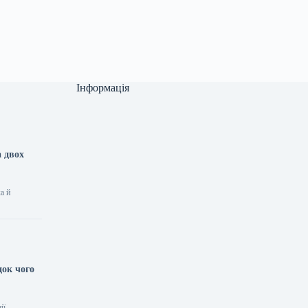
Інформація
а двох
а й
док чого
ії