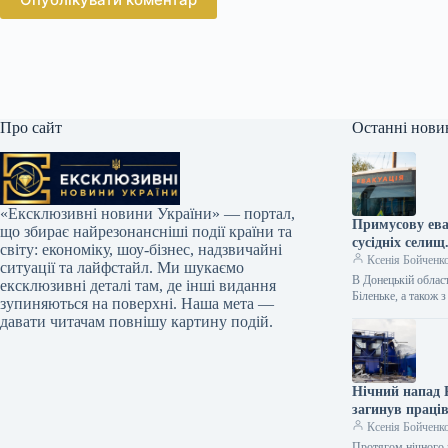
Про сайт
Останні нови
«Ексклюзивні новини України» — портал,
Примусову ева
що збирає найрезонансніші події країни та
сусідніх селищ
світу: економіку, шоу-бізнес, надзвичайні
Ксенія Бойченк
ситуації та лайфстайл. Ми шукаємо
В Донецькій област
ексклюзивні деталі там, де інші видання
Біленьке, а також
зупиняються на поверхні. Наша мета —
давати читачам повнішу картину подій.
Нічний напад Р
загинув праці
Ксенія Бойченк
Протягом нічного н