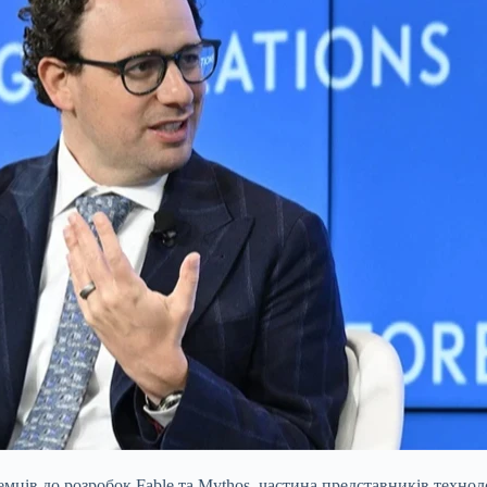
ів до розробок Fable та Mythos, частина представників технолог