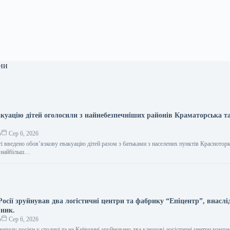
ни
куацію дітей оголосили з найнебезпечніших районів Краматорська т
.
о
Сер 6, 2026
і введено обов’язкову евакуацію дітей разом з батьками з населених пунктів Красноторк
 з найбільш…
осії зруйнував два логістичні центри та фабрику “Епіцентр”, внаслі
вник.
о
Сер 6, 2026
ападу росіян у столиці та на Київщині зруйновано два ключові логістичні центри компан