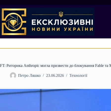
Перейти
до
вмісту
FT: Риторика Anthropic могла призвести до блокування Fable та 
Петро Ляшко
23.06.2026
Технології