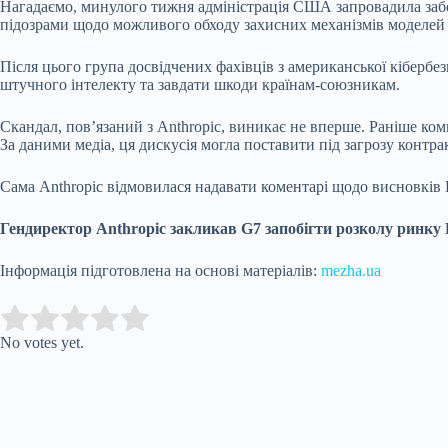
Нагадаємо, минулого тижня адміністрація США запровадила забор
підозрами щодо можливого обходу захисних механізмів моделей
Після цього група досвідчених фахівців з американської кіберб
штучного інтелекту та завдати шкоди країнам-союзникам.
Скандал, пов’язаний з Anthropic, виникає не вперше. Раніше ком
За даними медіа, ця дискусія могла поставити під загрозу контрак
Сама Anthropic відмовилася надавати коментарі щодо висновків F
Гендиректор Anthropic закликав G7 запобігти розколу ринку
Інформація підготовлена на основі матеріалів:
mezha.ua
Submit Rating
Rate this item:
No votes yet.