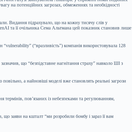
 увагу на потенційних загрозах, обмеженнях та необхідності
іали. Видання підрахувало, що на кожну тисячу слів у
enAI та її очільника Сема Альтмана цей показник становив лише
ін “vulnerability” (“вразливість”) компанія використовувала 128
азначив, що “безпідставне нагнітання страху” навколо ШІ з
 повільно, а найновіші моделі вже становлять реальні загрози
я термінів, пов’язаних із небезпеками та регулюванням,
, що заяви на кшталт “ми розробили бомбу і зараз її вам