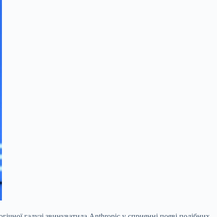
ічної галузі звинуватила Anthropic у сприянні появі подібних