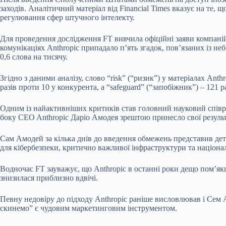
заходів. Аналітичний матеріал від Financial Times вказує на те, 
регулювання сфер штучного інтелекту.
Для проведення дослідження FT вивчила офіційні заяви компаній,
комунікаціях Anthropic припадало п’ять згадок, пов’язаних із 
0,6 слова на тисячу.
Згідно з даними аналізу, слово “risk” (“ризик”) у матеріалах Anthr
разів проти 10 у конкурента, а “safeguard” (“запобіжник”) – 121 р
Одним із найактивніших критиків став головний науковий співро
боку CEO Anthropic Даріо Амодея зрештою принесло свої резуль
Сам Амодей за кілька днів до введення обмежень представив дета
для кібербезпеки, критично важливої інфраструктури та націона
Водночас FT зауважує, що Anthropic в останні роки дещо пом’як
знизилася приблизно вдвічі.
Певну недовіру до підходу Anthropic раніше висловлював і Сем Ал
скинемо” є чудовим маркетинговим інструментом.