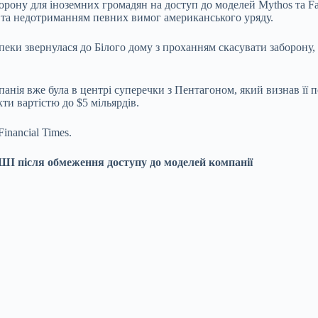
ону для іноземних громадян на доступ до моделей Mythos та Fab
 та недотриманням певних вимог американського уряду.
езпеки звернулася до Білого дому з проханням скасувати заборон
панія вже була в центрі суперечки з Пентагоном, який визнав її
ти вартістю до $5 мільярдів.
inancial Times.
 ШІ після обмеження доступу до моделей компанії