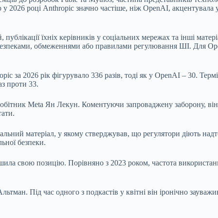
що у 2026 році Anthropic значно частіше, ніж OpenAI, акцентувала
 публікації їхніх керівників у соціальних мережах та інші матер
небезпеками, обмеженнями або правилами регулювання ШІ. Для Op
opic за 2026 рік фігурувало 336 разів, тоді як у OpenAI – 30. Терм
аз проти 33.
бітник Meta Ян Лекун. Коментуючи запроваджену заборону, він з
тати.
льний матеріал, у якому стверджував, що регулятори діють надто
льної безпеки.
шила свою позицію. Порівняно з 2023 роком, частота використанн
ьтман. Під час одного з подкастів у квітні він іронічно зауважив