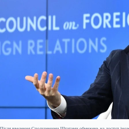
Після введення Сполученими Штатами обмежень на доступ іноземц