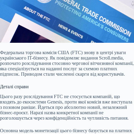
Федеральна торгова комісія США (FTC) знову в центрі уваги
українського IT-бізнесу. Як повідомляє видання Scroll.media,
розпочато розслідування стосовно чергової вітчизняної компанії,
яка спеціалізується на наданні послуг за схемою платних
підписок. Приводом стали численні скарги від користувачів.
Деталі справи
Цього разу розслідування FTC не стосується компаній, що
входять до екосистеми Genesis, проти якої комісія вже виступала
з позовом раніше. Йдеться про абсолютно новий, незалежний
бізнес-проєкт. Наразі назва конкретної компанії не
розголошується через конфіденційність та чутливість питання.
Основна модель монетизації цього бізнесу базується на платних