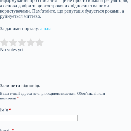
інформування про списання – це не просто вимоги регуляторів,
а основа довіри та довгострокових відносин з вашими
користувачами. Пам’ятайте, що репутація будується роками, а
руйнується миттєво.
За даними порталу:
ain.ua
Submit Rating
Rate this item:
No votes yet.
Залишити відповідь
Ваша e-mail адреса не оприлюднюватиметься.
Обов’язкові поля
позначені
*
Ім’я
*
Email
*