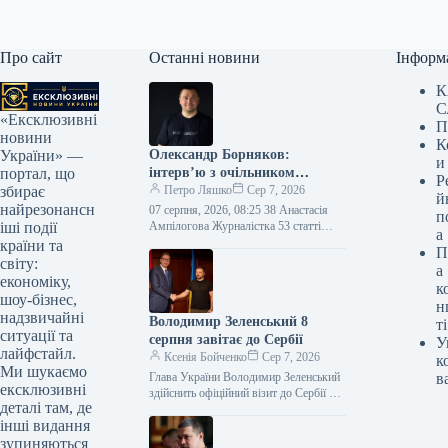
Про сайт
Останні новини
Інформ
К
С
«Ексклюзивні
П
новини
К
Олександр Борняков:
України» —
и
інтерв’ю з очільником
портал, що
Р
Наглядової ради Brave1
Петро Ляшко
Сер 7, 2026
збирає
й
найрезонансн
07 серпня, 2026, 08:25 38 Анастасія
п
Ампілогова Журналістка 53 статті
іші події
а
Колишній в.о. міністра цифрової
країни та
П
трансформації Олександр Борняков
світу:
а
перейняв керівництво Наглядовою…
економіку,
к
шоу-бізнес,
н
надзвичайні
Володимир Зеленський 8
ті
ситуації та
серпня завітає до Сербії
У
лайфстайл.
Ксенія Бойченко
Сер 7, 2026
к
Ми шукаємо
Глава України Володимир Зеленський
в
ексклюзивні
здійснить офіційний візит до Сербії 8
деталі там, де
серпня, де проведе переговори з
інші видання
президентом країни Александром
Вучичем. Цю…
зупиняються