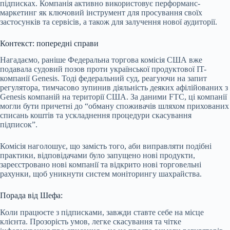
підписках. Компанія активно використовує перформанс-
маркетинг як ключовий інструмент для просування своїх
застосунків та сервісів, а також для залучення нової аудиторії.
Контекст: попередні справи
Нагадаємо, раніше Федеральна торгова комісія США вже
подавала судовий позов проти української продуктової IT-
компанії Genesis. Тоді федеральний суд, реагуючи на запит
регулятора, тимчасово зупинив діяльність деяких афілійованих з
Genesis компаній на території США. За даними FTC, ці компанії
могли бути причетні до “обману споживачів шляхом прихованих
списань коштів та ускладнення процедури скасування
підписок”.
Комісія наголошує, що замість того, аби виправляти подібні
практики, відповідачами було запущено нові продукти,
зареєстровано нові компанії та відкрито нові торговельні
рахунки, щоб уникнути систем моніторингу шахрайства.
Порада від Шефа:
Коли працюєте з підписками, завжди ставте себе на місце
клієнта. Прозорість умов, легке скасування та чітке