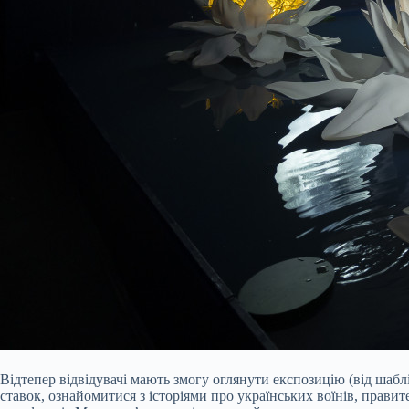
Відтепер відвідувачі мають змогу оглянути експозицію (від шаб
ставок, ознайомитися з історіями про українських воїнів, правител