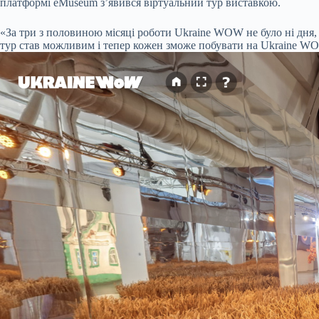
платформі eMuseum з’явився віртуальний тур виставкою.
«За три з половиною місяці роботи Ukraine WOW не було ні дня, 
тур став можливим і тепер кожен зможе побувати на Ukraine W