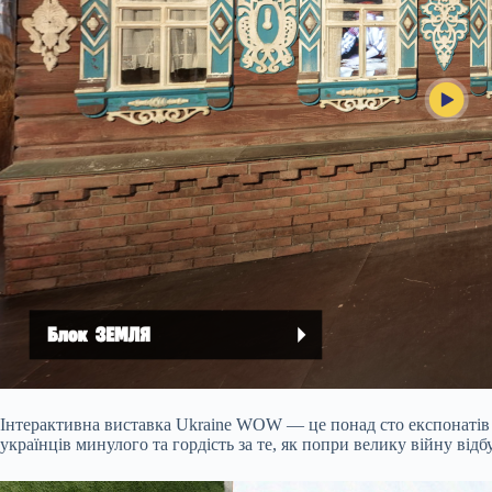
Інтерактивна виставка Ukraine WOW ― це понад сто експонатів 
українців минулого та гордість за те, як попри велику війну від