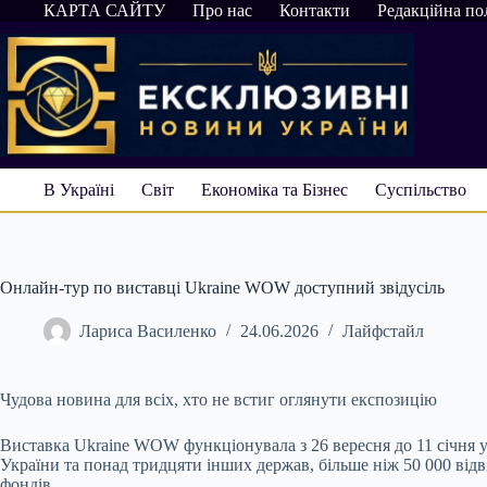
Перейти
КАРТА САЙТУ
Про нас
Контакти
Редакційна по
до
вмісту
В Україні
Світ
Економіка та Бізнес
Суспільство
Онлайн-тур по виставці Ukraine WOW доступний звідусіль
Лариса Василенко
24.06.2026
Лайфстайл
Чудова новина для всіх, хто не встиг оглянути експозицію
Виставка Ukraine WOW функціонувала з 26 вересня до 11 січня у п
України та понад тридцяти інших держав, більше ніж 50 000 від
фондів.