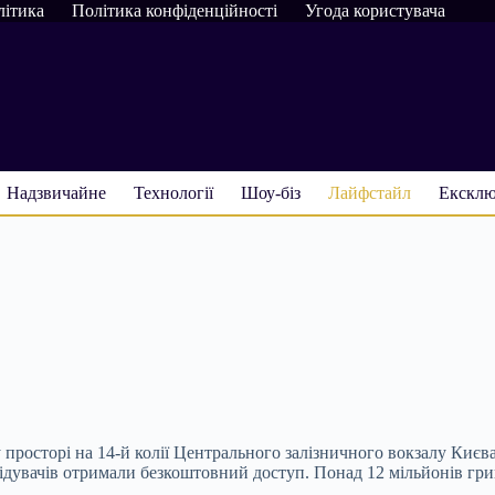
літика
Політика конфіденційності
Угода користувача
Надзвичайне
Технології
Шоу-біз
Лайфстайл
Ексклю
росторі на 14-й колії Центрального залізничного вокзалу Києва. З
відувачів отримали безкоштовний доступ. Понад 12 мільйонів гри