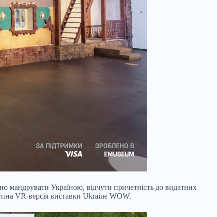
ьно мандрувати Україною, відчути причетність до видатних
оступна VR-версія виставки Ukraine WOW.