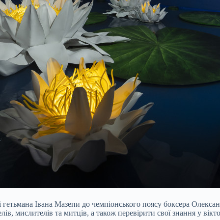
лі гетьмана Івана Мазепи до чемпіонського поясу боксера Олекса
ів, мислителів та митців, а також перевірити свої знання у віктор