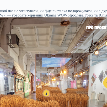
щоб нас не запитували, чи буде виставка подорожувати, чи відкр
OW», ― говорять керівниці Ukraine WOW Ярослава Гресь та Юлія