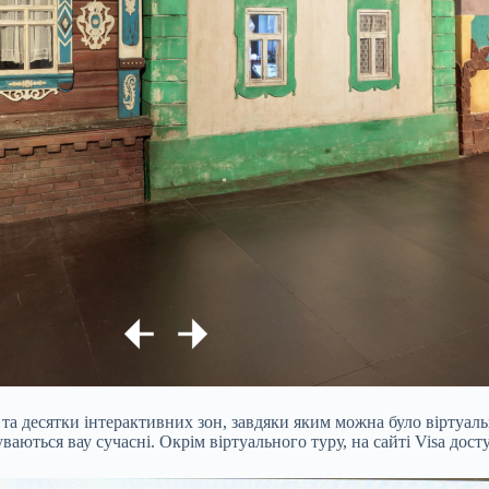
та десятки інтерактивних зон, завдяки яким можна було віртуал
буваються вау сучасні. Окрім віртуального туру, на сайті Visa д