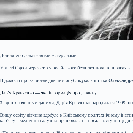
Доповнено додатковими матеріалами
У місті Одеса через атаку російського безпілотника по пляжах за
Відомості про загибель дівчини опублікувала її тітка
Олександр
Дар’я Кравченко — яка інформація про дівчину
Згідно з наявними даними, Дар’я Кравченко народилася 1999 рок
Вищу освіту дівчина здобула в Київському політехнічному інсти
кар’єру в медичній галузі та працювала на посаді заступниці дир
«Посмішка, погляд, руки, обійми, голос, сміх, перші таємниці…