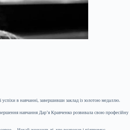
і успіхи в навчанні, завершивши заклад із золотою медаллю.
 завершення навчання Дар’я Кравченко розвивала свою професійну
 серце… Нехай зникнуть ті, хто розпочав і підтримує