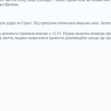
ра Щезник.
дали удару по Одесі. Під прицілом опинилася морська зона. Загин
допомога отримала виклик о 12:15. Перша медична команда прибу
ак життя, медики намагалися провести реанімаційні заходи ще пр