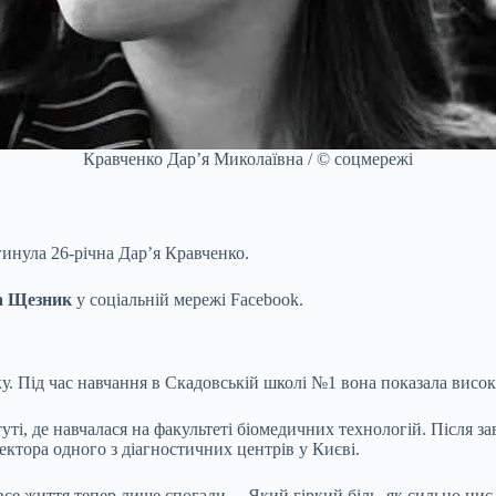
Кравченко Дар’я Миколаївна / © соцмережі
гинула 26-річна Дар’я Кравченко.
а Щезник
у соціальній мережі Facebook.
у. Під час навчання в Скадовській школі №1 вона показала висок
туті, де навчалася на факультеті біомедичних технологій. Після
ектора одного з діагностичних центрів у Києві.
 все життя тепер лише спогади… Який гіркий біль, як сильно ниє