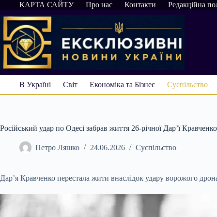
Перейти
КАРТА САЙТУ
Про нас
Контакти
Редакційна по
до
вмісту
В Україні
Світ
Економіка та Бізнес
Суспільство
Російський удар по Одесі забрав життя 26-річної Дар’ї Кравченко
Петро Ляшко
24.06.2026
Суспільство
Дар’я Кравченко перестала жити внаслідок удару ворожого дрон