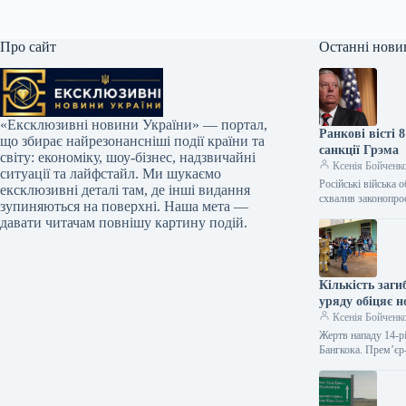
Про сайт
Останні нови
«Ексклюзивні новини України» — портал,
Ранкові вісті 
що збирає найрезонансніші події країни та
санкції Грэма
світу: економіку, шоу-бізнес, надзвичайні
Ксенія Бойченк
ситуації та лайфстайл. Ми шукаємо
Російські війська 
ексклюзивні деталі там, де інші видання
схвалив законопро
зупиняються на поверхні. Наша мета —
давати читачам повнішу картину подій.
Кількість заги
уряду обіцяє н
Ксенія Бойченк
Жертв нападу 14-рі
Бангкока. Прем’єр