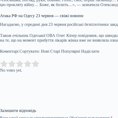
цю прокляту війну… Боже, як болить…», — зазначила Олександ
Атака РФ на Одесу 23 червня — свіжі новини
Нагадаємо, у середині дня 23 червня російські безпілотники зав
Також очільник Одеської ОВА Олег Кіпер повідомив, що швидка 
на те, що на момент прибуття лікарів жінка вже не виявляла озн
Коментарі Сортувати: Нові Старі Популярні Надіслати
Submit Rating
Rate this item:
No votes yet.
Залишити відповідь
Ваша e-mail адреса не оприлюднюватиметься.
Обов’язкові поля позначені
*