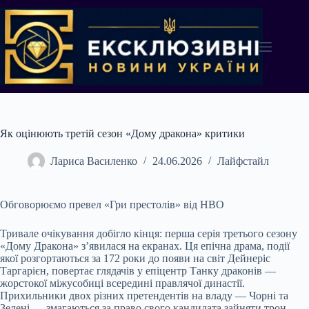
Перейти
до
вмісту
Як оцінюють третій сезон «Дому дракона» критики
Лариса Василенко
24.06.2026
Лайфстайл
Обговорюємо превел «Гри престолів» від HBO
Тривале очікування добігло кінця: перша серія третього сезону
«Дому Дракона» з’явилася на екранах. Ця епічна драма, події
якої розгортаються за 172 роки до появи на світ Дейнеріс
Таргарієн, повертає глядачів у епіцентр Танку драконів —
жорстокої міжусобиці всередині правлячої династії.
Прихильники двох різних претендентів на владу — Чорні та
Зелені — змагаються за право свого кандидата зайняти трон.