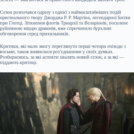
Сезон розпочався одразу з однієї з наймасштабніших подій
оригінального твору Джорджа Р. Р. Мартіна, легендарної Битви
при Глотці. Зіткнення флотів Триархії та Веларіонів, посилене
руйнівною міццю драконів, вже спричинило бурхливі
обговорення серед прихильників.
Критики, які мали змогу переглянути перші чотири епізоди з
восьми, також виявилися роз’єднаними у своїх думках.
Розбираємось, за які аспекти хвалять новий сезон, а за які —
піддають критиці.