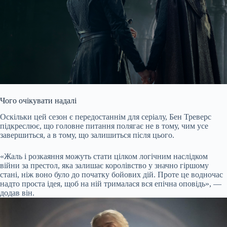
Чого очікувати надалі
Оскільки цей сезон є передостаннім для серіалу, Бен Треверс
підкреслює, що головне питання полягає не в тому, чим усе
завершиться, а в тому, що залишиться після цього.
«Жаль і розкаяння можуть стати цілком логічним наслідком
війни за престол, яка залишає королівство у значно гіршому
стані, ніж воно було до початку бойових дій. Проте це водночас
надто проста ідея, щоб на ній трималася вся епічна оповідь», —
додав він.