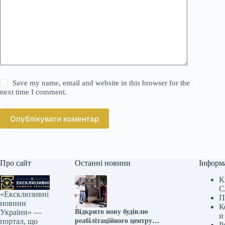
Save my name, email and website in this browser for the
next time I comment.
Опублікувати коментар
Про сайт
Останні новини
Інформ
К
С
«Ексклюзивні
П
новини
К
Відкрито нову будівлю
України» —
и
реабілітаційного центру
портал, що
Р