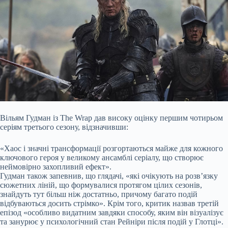
Вільям Гудман із The Wrap дав високу оцінку першим чотирьом
серіям третього сезону, відзначивши:
«Хаос і значні трансформації розгортаються майже для кожного
ключового героя у великому ансамблі серіалу, що створює
неймовірно захопливий ефект».
Гудман також запевнив, що глядачі, «які очікують на розв’язку
сюжетних ліній, що формувалися протягом цілих сезонів,
знайдуть тут більш ніж достатньо, причому багато подій
відбуваються досить стрімко». Крім того, критик назвав третій
епізод «особливо видатним завдяки способу, яким він візуалізує
та занурює у психологічний стан Рейніри після подій у Глотці».