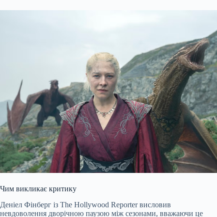
Чим викликає критику
Деніел Фінберг із The Hollywood Reporter висловив
невдоволення дворічною паузою між сезонами, вважаючи це