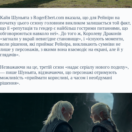
Кайя Шуньята з RogerEbert.com вказала, що для Рейніри на
початку цього сезону головним викликом залишається той факт,
що її «репутація та гендер є найбільш гострими питаннями, що
обговорюються навколо неї». До того ж, Королеву Драконів
«загнали у вкрай невигідне становище», і «існують моменти,
коли рішення, які приймає Рейніра, викликають сумніви не
лише у персонажів, з якими вона взаємодіє на екрані, але й у
глядачів».
Незважаючи на це, третій сезон «надає серіалу нового подиху»,
— пише Шуньята, відзначаючи, що персонажі отримують
можливість «приймати корисливі, а часом і необдумані
рішення».