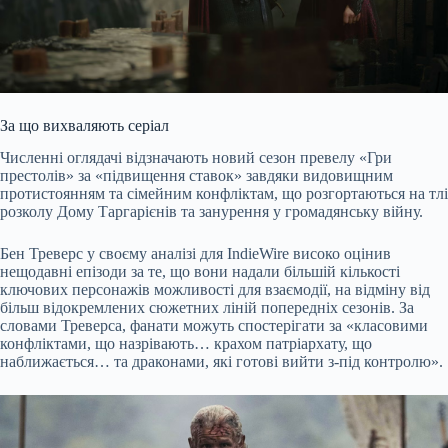
За що вихваляють серіал
Численні оглядачі відзначають новий сезон превелу «Гри
престолів» за «підвищення ставок» завдяки видовищним
протистоянням та сімейним конфліктам, що розгортаються на тлі
розколу Дому Таргарієнів та занурення у громадянську війну.
Бен Треверс у своєму аналізі для IndieWire високо оцінив
нещодавні епізоди за те, що вони надали більшій кількості
ключових персонажів можливості для взаємодії, на відміну від
більш відокремлених сюжетних ліній попередніх сезонів. За
словами Треверса, фанати можуть спостерігати за «класовими
конфліктами, що назрівають… крахом патріархату, що
наближається… та драконами, які готові вийти з-під контролю».