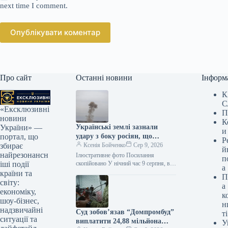
next time I comment.
Опублікувати коментар
Про сайт
Останні новини
Інформ
К
С
«Ексклюзивні
П
новини
К
Українські землі зазнали
України» —
и
удару з боку росіян, що
портал, що
Р
призвело до влучання у
Ксенія Бойченко
Сер 9, 2026
збирає
й
підприємство, яке має
найрезонансн
Ілюстративне фото Посилання
п
інвестиції з Німеччини.
скопійовано У нічний час 9 серпня, в
іші події
а
результаті російського нападу, було
країни та
П
зафіксовано влучання та завдано
світу:
а
шкоди об’єктам…
економіку,
к
шоу-бізнес,
н
надзвичайні
Суд зобов’язав “Домпромбуд”
ті
ситуації та
виплатити 24,88 мільйона
У