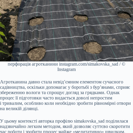
перфорація агротканини instagram.com/simakovska_sad / ©
Instagram
Агротканина давно стала невід’ємним елементом сучасного
садівництва, оскільки допомагає у боротьбі з бур’янами, сприяє
збереженню вологи та спрощує догляд за грядками. Однак
процес її підготовки часто видається доволі непростим
і тривалим, особливо коли необхідно зробити рівномірні отвори
на великій ділянці.
У цьому контексті авторка профілю simakovska_sad поділилася
надзвичайно легким методом, який дозволяє суттєво скоротити
час роботи і зробити процес майже «медитативно» швидким.