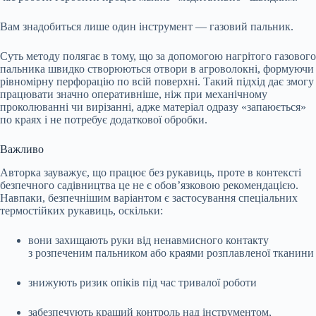
Вам знадобиться лише один інструмент — газовий пальник.
Суть методу полягає в тому, що за допомогою нагрітого газового
пальника швидко створюються отвори в агроволокні, формуючи
рівномірну перфорацію по всій поверхні. Такий підхід дає змогу
працювати значно оперативніше, ніж при механічному
проколюванні чи вирізанні, адже матеріал одразу «запаюється»
по краях і не потребує додаткової обробки.
Важливо
Авторка зауважує, що працює без рукавиць, проте в контексті
безпечного садівництва це не є обов’язковою рекомендацією.
Навпаки, безпечнішим варіантом є застосування спеціальних
термостійких рукавиць, оскільки:
вони захищають руки від ненавмисного контакту
з розпеченим пальником або краями розплавленої тканини
знижують ризик опіків під час тривалої роботи
забезпечують кращий контроль над інструментом,