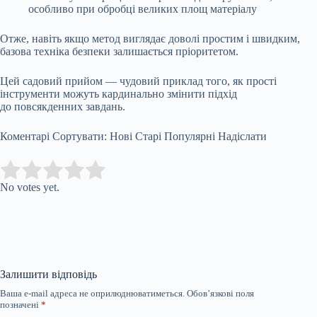
особливо при обробці великих площ матеріалу
Отже, навіть якщо метод виглядає доволі простим і швидким,
базова техніка безпеки залишається пріоритетом.
Цей садовий прийом — чудовий приклад того, як прості
інструменти можуть кардинально змінити підхід
до повсякденних завдань.
Коментарі Сортувати: Нові Старі Популярні Надіслати
Submit Rating
Rate this item:
No votes yet.
Залишити відповідь
Ваша e-mail адреса не оприлюднюватиметься.
Обов’язкові поля
позначені
*