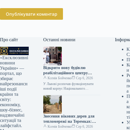
Опублікувати коментар
Про сайт
Останні новини
Інформ
К
С
«Ексклюзивні
П
новини
К
Відкрито нову будівлю
України» —
и
реабілітаційного центру
портал, що
Р
Unbroken у Львові
Ксенія Бойченко
Сер 6, 2026
збирає
й
найрезонансн
У Львові розпочав функціонувати
п
новий корпус Національного
іші події
а
реабілітаційного центру Unbroken, де
країни та
П
вже надається допомога першим
світу:
а
хворим. Цю новину оприлюднив
економіку,
к
мер…
шоу-бізнес,
н
надзвичайні
Знесення вікових дерев для
ті
ситуації та
тепломережі на Теремках:
У
лайфстайл.
правоохоронці стверджують,
Ксенія Бойченко
Сер 6, 2026
к