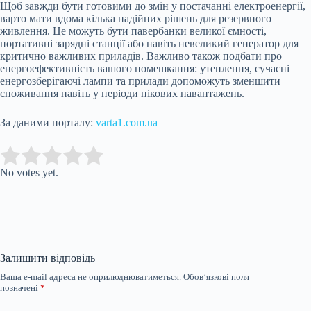
Щоб завжди бути готовими до змін у постачанні електроенергії,
варто мати вдома кілька надійних рішень для резервного
живлення. Це можуть бути павербанки великої ємності,
портативні зарядні станції або навіть невеликий генератор для
критично важливих приладів. Важливо також подбати про
енергоефективність вашого помешкання: утеплення, сучасні
енергозберігаючі лампи та прилади допоможуть зменшити
споживання навіть у періоди пікових навантажень.
За даними порталу:
varta1.com.ua
Submit Rating
Rate this item:
No votes yet.
Залишити відповідь
Ваша e-mail адреса не оприлюднюватиметься.
Обов’язкові поля
позначені
*