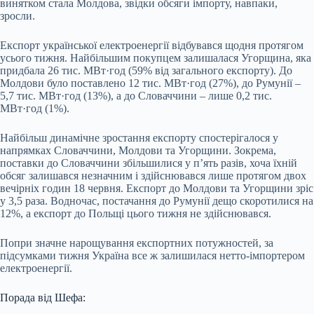
винятком стала Молдова, звідки обсяги імпорту, навпаки,
зросли.
Експорт української електроенергії відбувався щодня протягом
усього тижня. Найбільшим покупцем залишалася Угорщина, яка
придбала 26 тис. МВт·год (59% від загального експорту). До
Молдови було поставлено 12 тис. МВт·год (27%), до Румунії –
5,7 тис. МВт·год (13%), а до Словаччини – лише 0,2 тис.
МВт·год (1%).
Найбільш динамічне зростання експорту спостерігалося у
напрямках Словаччини, Молдови та Угорщини. Зокрема,
поставки до Словаччини збільшилися у п’ять разів, хоча їхній
обсяг залишався незначним і здійснювався лише протягом двох
вечірніх годин 18 червня. Експорт до Молдови та Угорщини зріс
у 3,5 раза. Водночас, постачання до Румунії дещо скоротилися на
12%, а експорт до Польщі цього тижня не здійснювався.
Попри значне нарощування експортних потужностей, за
підсумками тижня Україна все ж залишилася нетто-імпортером
електроенергії.
Порада від Шефа: