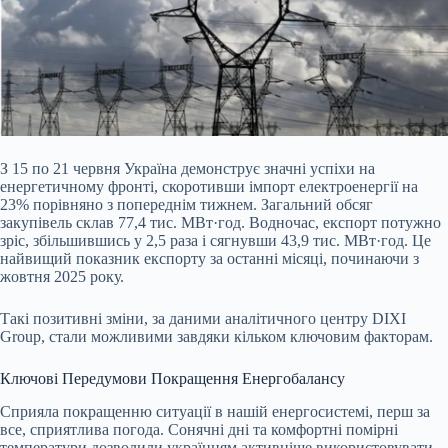
З 15 по 21 червня Україна демонструє значні успіхи на
енергетичному фронті, скоротивши імпорт електроенергії на
23% порівняно з попереднім тижнем. Загальний обсяг
закупівель склав 77,4 тис. МВт·год. Водночас, експорт потужно
зріс, збільшившись у 2,5 раза і сягнувши 43,9 тис. МВт·год. Це
найвищий показник експорту за останні місяці, починаючи з
жовтня 2025 року.
Такі позитивні зміни, за даними аналітичного центру DIXI
Group, стали можливими завдяки кільком ключовим факторам.
Ключові Передумови Покращення Енергобалансу
Сприяла покращенню ситуації в нашій енергосистемі, перш за
все, сприятлива погода. Сонячні дні та комфортні помірні
температури дозволили українцям активніше використовувати