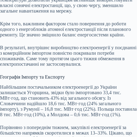
власні сонячні електростанції, що, у свою чергу, зменшило
загальне навантаження на мережу.
Крім того, важливим фактором стало повернення до роботи
одного з енергоблоків атомної електростанції після планового
ремонту. Це значно зміцнило баланс енергосистеми країни.
В результаті, внутрішнє виробництво електроенергії у поєднанні
з комерційним імпортом повністю покривали потреби
споживачів. Саме тому протягом цього тижня обмеження в
електропостачанні не застосовувалися.
Географія Імпорту та Експорту
Найбільшим постачальником електроенергії до України
залишається Угорщина, звідки було імпортовано 33,4 тис.
МВт·год, що становить 43% від загального обсягу. Із
Словаччини надійшло 18,6 тис. МВт·год (24% загального
імпорту), з Румунії – 16,8 тис. МВт·год (22%). Польща поставила
8 тис. МВт·год (10%), а Молдова – 0,6 тис. МВт·год (1%).
Порівняно з попереднім тижнем, закупівлі електроенергії за
більшістю напрямків скоротилися в межах 13–33%. Цікаво, що