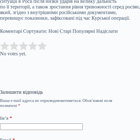
ситуації в Росії після низки ударів на велику дальність
по її території, а також зростання рівня тривожності серед росіян,
який, згідно з внутрішніми російськими документами,
перевищує показники, зафіксовані під час Курської операції.
Коментарі Сортувати: Нові Старі Популярні Надіслати
Submit Rating
Rate this item:
No votes yet.
Залишити відповідь
Ваша e-mail адреса не оприлюднюватиметься.
Обов’язкові поля
позначені
*
Ім’я
*
Email
*