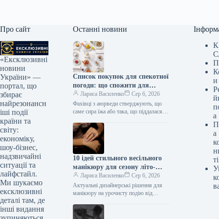
Про сайт
Останні новини
Інформ
К
С
«Ексклюзивні
П
новини
К
Список покупок для спекотної
України» —
и
погоди: що спожити для
портал, що
Р
охолодження та підтримки
Лариса Василенко
Сер 6, 2026
збирає
й
тіла
найрезонансн
Фахівці з аюрведи стверджують, що
п
саме сира їжа або така, що піддалася
іші події
а
мінімальній обробці, має
країни та
П
охолоджуючий ефект на організм У…
світу:
а
економіку,
к
шоу-бізнес,
н
надзвичайні
10 ідей стильного весільного
ті
ситуації та
манікюру для сезону літо-
У
лайфстайл.
осінь 2026: актуальні
Лариса Василенко
Сер 6, 2026
к
Ми шукаємо
тенденції, креативні дизайни,
Актуальні дизайнерські рішення для
в
ексклюзивні
світлини
манікюру на урочисту подію від
деталі там, де
Селени Гомес, Лорен Санчес та інших
інші видання
зірок Літній період та початок…
зупиняються