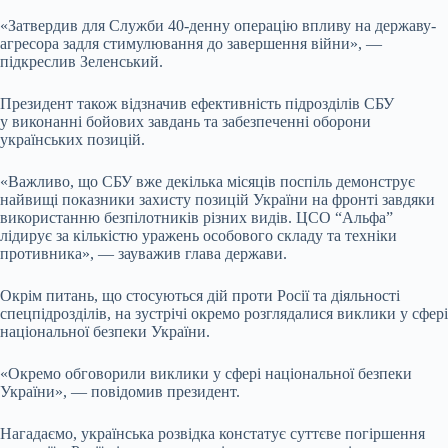
«Затвердив для Служби 40-денну операцію впливу на державу-
агресора задля стимулювання до завершення війни», —
підкреслив Зеленський.
Президент також відзначив ефективність підрозділів СБУ
у виконанні бойових завдань та забезпеченні оборони
українських позицій.
«Важливо, що СБУ вже декілька місяців поспіль демонструє
найвищі показники захисту позицій України на фронті завдяки
використанню безпілотників різних видів. ЦСО “Альфа”
лідирує за кількістю уражень особового складу та техніки
противника», — зауважив глава держави.
Окрім питань, що стосуються дій проти Росії та діяльності
спецпідрозділів, на зустрічі окремо розглядалися виклики у сфері
національної безпеки України.
«Окремо обговорили виклики у сфері національної безпеки
України», — повідомив президент.
Нагадаємо, українська розвідка констатує суттєве погіршення