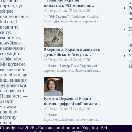
“Vodafone Україна”
України» —
и
виплатить 702 мільйони
портал, що
Р
гривень дивідендів за
Петро Ляшко
Сер 6, 2026
збирає
й
результатами 2025 року.
найрезонансн
“> “ВФ Україна” (“Vodafone Україна”,
п
VFU), другий за обсягом український
іші події
а
оператор мобільного зв’язку,
країни та
П
розподілить 702 млн грн дивідендів із
світу:
а
чистого…
економіку,
к
шоу-бізнес,
н
надзвичайні
8 серпня в Україні вшанують
ті
ситуації та
День військ зв’язку та
У
лайфстайл.
кібербезпеки Збройних сил
Петро Ляшко
Сер 6, 2026
к
Ми шукаємо
“> Фото: 41 омбр Глава Української
в
ексклюзивні
держави Володимир Зеленський видав
деталі там, де
розпорядження №713/2026, за яким
інші видання
встановлено новий професійний
урочистий день –…
зупиняються
на поверхні.
Наша мета —
Комісія Верховної Ради з
давати
питань цифровізації вимагає
читачам
від прем’єр-міністра
Петро Ляшко
Сер 6, 2026
повнішу
роз’яснень щодо призначення
“> Фото:
картину
відповідального міністра без
https://www.facebook.com/verkhovna.ra
подій.
da.ukraine/ Парламентський комітет з
узгодження з народними
Copyright © 2026 - Ексклюзивні новини України. Всі
питань цифровізації звернувся до
обранцями.