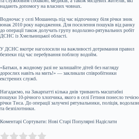
та службовим собакою, медиків, а також місцевих жителів, які
надають допомогу на власних човнах.
Водночас у селі Мошанець під час відпочинку біля річки зник
юнак 2010 року народження. Для посилення пошуків від ранку
до операції також долучать групу водолазно-рятувальних робіт
ДСНС із Хмельницької області.
У ДСНС вкотре наголосили на важливості дотримання правил
безпеки під час перебування поблизу водойм.
«Батьки, в жодному разі не залишайте дітей без нагляду
дорослих навіть на мить!» — закликали співробітники
екстрених служб.
Нагадаємо, на Закарпатті кілька днів тривають масштабні
пошуки 10-річного хлопчика, якого в селі Гетиня понесло течією
річки Тиса. До операції залучені рятувальники, поліція, водолази
та безпілотники.
Коментарі Сортувати: Нові Старі Популярні Надіслати
Submit Rating
Rate this item: