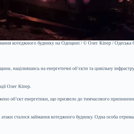
мання котеджного будинку на Одещині / © Олег Кіпер / Одеська
щини, націлившись на енергетичні об’єкти та цивільну інфрастру
ції Олег Кіпер.
джено об’єкт енергетики, що призвело до тимчасового припиненн
 атаки сталося займання котеджного будинку. Одна особа отрима