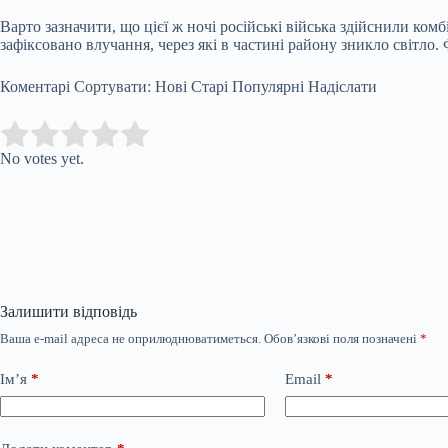
Варто зазначити, що цієї ж ночі російські війська здійснили ко
зафіксовано влучання, через які в частині району зникло світло
Коментарі Сортувати: Нові Старі Популярні Надіслати
Submit Rating
Rate this item:
No votes yet.
Залишити відповідь
Ваша e-mail адреса не оприлюднюватиметься.
Обов’язкові поля позначені
*
Ім’я
*
Email
*