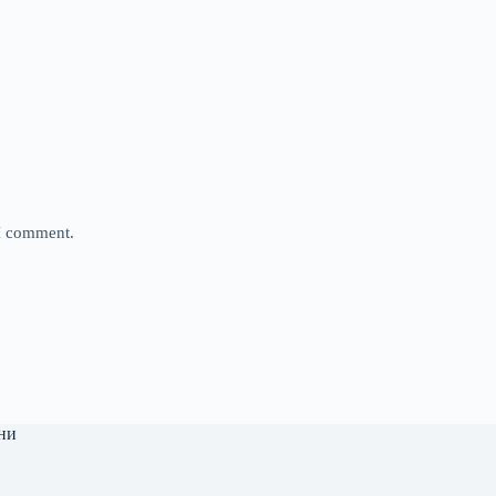
 I comment.
ни