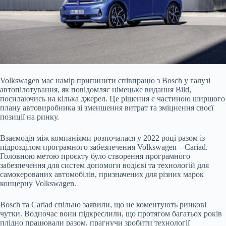
Volkswagen має намір припинити співпрацю з Bosch у галузі
автопілотування, як повідомляє німецьке видання Bild,
посилаючись на кілька джерел. Це рішення є частиною ширшого
плану автовиробника зі зменшення витрат та зміцнення своєї
позиції на ринку.
Взаємодія між компаніями розпочалася у 2022 році разом із
підрозділом програмного забезпечення Volkswagen – Cariad.
Головною метою проєкту було створення програмного
забезпечення для систем допомоги водієві та технологій для
самокерованих автомобілів, призначених для різних марок
концерну Volkswagen.
Bosch та Cariad спільно заявили, що не коментують ринкові
чутки. Водночас вони підкреслили, що протягом багатьох років
плідно працювали разом, прагнучи зробити технології