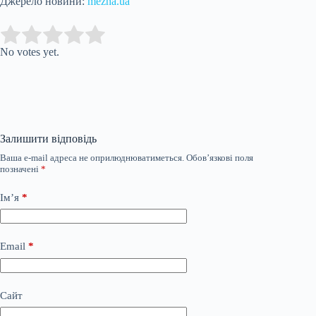
Джерело новини:
mezha.ua
Submit Rating
Rate this item:
No votes yet.
Залишити відповідь
Ваша e-mail адреса не оприлюднюватиметься.
Обов’язкові поля
позначені
*
Ім’я
*
Email
*
Сайт