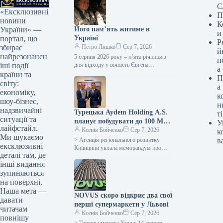
С
«Ексклюзивні
П
новини
К
Його пам’ять житиме в
України» —
и
Україні
портал, що
Р
Петро Ляшко
Сер 7, 2026
збирає
й
найрезонансн
5 серпня 2026 року – п’ята річниця з
п
дня відходу у вічність Євгена
іші події
а
Кириловича Марчука (1941-2021) Він
країни та
П
не дожив пів…
світу:
а
економіку,
к
шоу-бізнес,
н
надзвичайні
Турецька Aydem Holding A.S.
ті
ситуації та
планує побудувати до 100 МВт
У
лайфстайл.
відновлюваних джерел енергії
Ксенія Бойченко
Сер 7, 2026
к
Ми шукаємо
на Київщині – меморандум
> Агенція регіонального розвитку
в
ексклюзивні
Київщини уклала меморандум про
деталі там, де
партнерство з Aydem Holding A.S.,
інші видання
одним із провідних інвесторів у сфері
енергетики…
зупиняються
на поверхні.
Наша мета —
NOVUS скоро відкриє два свої
давати
перші супермаркети у Львові
читачам
Ксенія Бойченко
Сер 7, 2026
повнішу
> Торгова мережа Novus 14 серпня