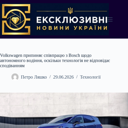
Перейти
до
вмісту
Volkswagen припиняє співпрацю з Bosch щодо
автономного водіння, оскільки технологія не відповідає
сподіванням
Петро Ляшко
29.06.2026
Технології