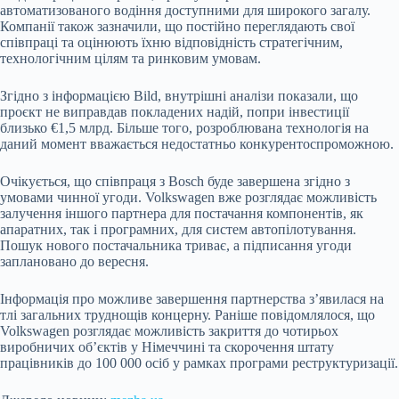
автоматизованого водіння доступними для широкого загалу.
Компанії також зазначили, що постійно переглядають свої
співпраці та оцінюють їхню відповідність стратегічним,
технологічним цілям та ринковим умовам.
Згідно з інформацією Bild, внутрішні аналізи показали, що
проєкт не виправдав покладених надій, попри інвестиції
близько €1,5 млрд. Більше того, розроблювана технологія на
даний момент вважається недостатньо конкурентоспроможною.
Очікується, що співпраця з Bosch буде завершена згідно з
умовами чинної угоди. Volkswagen вже розглядає можливість
залучення іншого партнера для постачання компонентів, як
апаратних, так і програмних, для систем автопілотування.
Пошук нового постачальника триває, а підписання угоди
заплановано до вересня.
Інформація про можливе завершення партнерства з’явилася на
тлі загальних труднощів концерну. Раніше повідомлялося, що
Volkswagen розглядає можливість закриття до чотирьох
виробничих об’єктів у Німеччині та скорочення штату
працівників до 100 000 осіб у рамках програми реструктуризації.