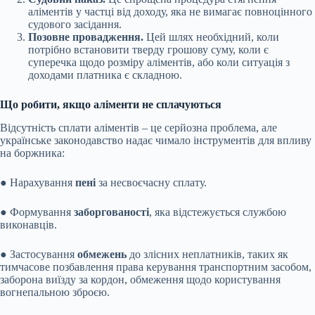
аліментів у частці від доходу, яка не вимагає повноцінного
судового засідання.
Позовне провадження.
Цей шлях необхідний, коли
потрібно встановити тверду грошову суму, коли є
суперечка щодо розміру аліментів, або коли ситуація з
доходами платника є складною.
Що робити, якщо аліменти не сплачуються
Відсутність сплати аліментів – це серйозна проблема, але
українське законодавство надає чимало інструментів для впливу
на боржника:
● Нарахування
пені
за несвоєчасну сплату.
● Формування
заборгованості
, яка відстежується службою
виконавців.
● Застосування
обмежень
до злісних неплатників, таких як
тимчасове позбавлення права керування транспортним засобом,
заборона виїзду за кордон, обмеження щодо користування
вогнепальною зброєю.