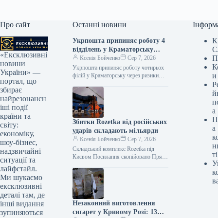
Про сайт
Останні новини
Інформ
К
Укрпошта припиняє роботу 4
С
відділень у Краматорську
«Ексклюзивні
П
через обстріли
Ксенія Бойченко
Сер 7, 2026
новини
К
Укрпошта припиняє роботу чотирьох
України» —
и
філій у Краматорську через ризики
портал, що
безпеки Посилання скопійовано З
Р
збирає
огляду на складну ситуацію з
й
найрезонансн
безпекою, АТ…
п
іші події
а
країни та
П
Збитки Rozetka від російських
світу:
а
ударів складають мільярди
економіку,
к
Ксенія Бойченко
Сер 7, 2026
шоу-бізнес,
н
Складський комплекс Rozetka під
надзвичайні
ті
Києвом Посилання скопійовано Прямі
ситуації та
У
збитки Rozetka внаслідок російських
лайфстайл.
к
ударів оцінюються мільярдами
Ми шукаємо
гривень, що є безпрецедентними
в
ексклюзивні
втратами…
деталі там, де
Незаконний виготовлення
інші видання
сигарет у Кривому Розі: 13
зупиняються