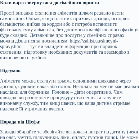
Коли варто звернутися до сімейного юриста
Прості випадки стягнення аліментів цілком реально вести
самостійно. Однак, якщо платник приховує доходи, оспорює
батьківство, виїхав за кордон або є потреба встановити
фіксовану суму аліментів, без допомоги кваліфікованого фахівця
буде складно. Детальніше про послуги у сімейних справах
можна дізнатися за посиланням: https://zahist.ua/simeyni-
spravy.html — тут ви знайдете інформацію про порядок
стягнення, підготовку необхідних документів та взаємодію з
виконавчою службою.
Підсумок
Аліменти можна стягнути трьома основними шляхами: через
договір, судовий наказ або позов. Несплата аліментів має реальні
наслідки для боржника. Головне – діяти оперативно. Чим
швидше ви розпочнете процедуру стягнення та залучите
виконавчу службу, тим вищі шанси, що ваша дитина отримає
належне їй утримання вчасно.
Порада від Шефа:
Завжди збирайте та зберігайте всі докази витрат на дитину (чеки
на одяг, взуття, підручники, ліки, оплату гуртків тощо). Це може