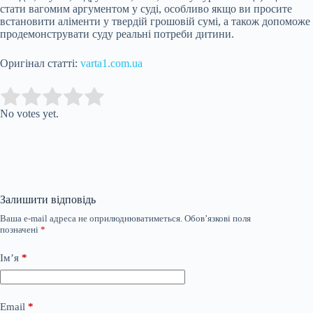
стати вагомим аргументом у суді, особливо якщо ви просите
встановити аліменти у твердій грошовій сумі, а також допоможе
продемонструвати суду реальні потреби дитини.
Оригінал статті:
varta1.com.ua
Submit Rating
Rate this item:
No votes yet.
Залишити відповідь
Ваша e-mail адреса не оприлюднюватиметься.
Обов’язкові поля
позначені
*
Ім’я
*
Email
*