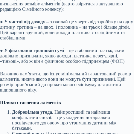
визначення розміру аліментів (варто звірятися з актуальною
редакцією Сімейного кодексу):
●
У частці від доходу
– зазвичай це чверть від заробітку на одну
дитину, третина – на двох, і половина – на трьох і більше дітей.
Цей варіант зручний, коли доходи платника є офіційними та
стабільними.
●
У фіксованій грошовій сумі
– це стабільний платіж, який
доцільно призначати, якщо доходи платника нерегулярні,
«тіньові», або ж він є фізичною особою-підприємцем (ФОП).
Важливо пам’ятати, що існує мінімальний гарантований розмір
аліментів, нижче якого вони не можуть бути призначені. Цей
розмір прив’язаний до прожиткового мінімуму для дитини
відповідного віку.
Шляхи стягнення аліментів
Добровільна угода.
Найпростіший та найменш
конфліктний спосіб – це укладення нотаріально
посвідченого договору про утримання дитини між
батьками.
Судовий наказ.
Це спрощена процедура стягнення