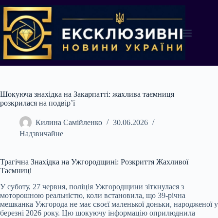
Перейти
до
вмісту
Шокуюча знахідка на Закарпатті: жахлива таємниця
розкрилася на подвір’ї
Килина Самійленко
30.06.2026
Надзвичайне
Трагічна Знахідка на Ужгородщині: Розкриття Жахливої
Таємниці
У суботу, 27 червня, поліція Ужгородщини зіткнулася з
моторошною реальністю, коли встановила, що 39-річна
мешканка Ужгорода не має своєї маленької доньки, народженої у
березні 2026 року. Цю шокуючу інформацію оприлюднила