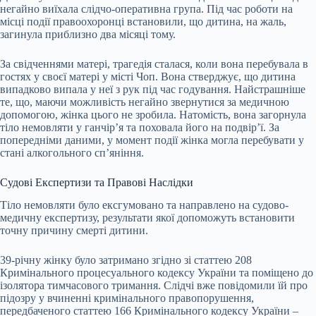
негайно виїхала слідчо-оперативна група. Під час роботи на
місці події правоохоронці встановили, що дитина, на жаль,
загинула приблизно два місяці тому.
За свідченнями матері, трагедія сталася, коли вона перебувала в
гостях у своєї матері у місті Чоп. Вона стверджує, що дитина
випадково випала у неї з рук під час годування. Найстрашніше
те, що, маючи можливість негайно звернутися за медичною
допомогою, жінка цього не зробила. Натомість, вона загорнула
тіло немовляти у ганчір’я та поховала його на подвір’ї. За
попередніми даними, у момент події жінка могла перебувати у
стані алкогольного сп’яніння.
Судові Експертизи та Правові Наслідки
Тіло немовляти було ексгумовано та направлено на судово-
медичну експертизу, результати якої допоможуть встановити
точну причину смерті дитини.
39-річну жінку було затримано згідно зі статтею 208
Кримінального процесуального кодексу України та поміщено до
ізолятора тимчасового тримання. Слідчі вже повідомили їй про
підозру у вчиненні кримінального правопорушення,
передбаченого статтею 166 Кримінального кодексу України –