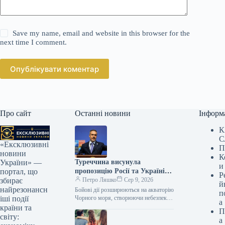
Save my name, email and website in this browser for the
next time I comment.
Опублікувати коментар
Про сайт
Останні новини
Інформ
К
С
«Ексклюзивні
П
новини
К
Туреччина висунула
України» —
и
пропозицію Росії та Україні
портал, що
Р
стосовно Чорного моря: у
Петро Ляшко
Сер 9, 2026
збирає
й
чому суть
найрезонансн
Бойові дії розширюються на акваторію
п
Чорного моря, створюючи небезпеку
іші події
а
для комерційного судноплавства.
країни та
П
Глава МЗС Туреччини Хакан Фідан / ©
світу:
а
Associated Press…