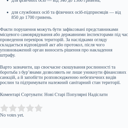
для фізичних осіб — від 340 до 1360 гривень;
для службових осіб та фізичних осіб-підприємців — від
850 до 1700 гривень.
Факти порушення можуть бути зафіксовані представниками
місцевого самоврядування або державними інспекторами під час
проведення перевірок територій. За наслідками огляду
складається відповідний акт або протокол, після чого
уповноважений орган виносить рішення про накладення
штрафу.
Варто зазначити, що своєчасне скошування рослинності та
боротьба з бур’янами дозволяють не лише уникнути фінансових
санкцій, а й запобігти розповсюдженню небезпечних видів
рослин та підтримувати належний санітарний стан території.
Коментарі Сортувати: Нові Старі Популярні Надіслати
Submit Rating
Rate this item:
No votes yet.