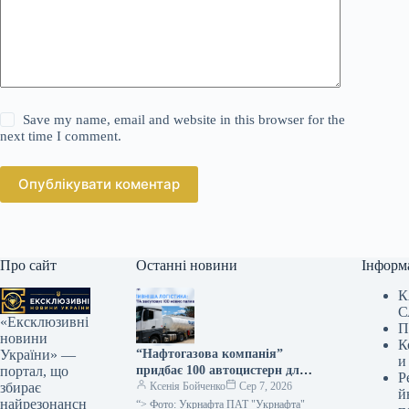
Save my name, email and website in this browser for the
next time I comment.
Опублікувати коментар
Про сайт
Останні новини
Інформ
К
С
«Ексклюзивні
П
новини
К
“Нафтогазова компанія”
України» —
и
придбає 100 автоцистерн для
портал, що
Р
посилення стабільності
Ксенія Бойченко
Сер 7, 2026
збирає
й
поставок палива.
найрезонансн
“> Фото: Укрнафта ПАТ "Укрнафта"