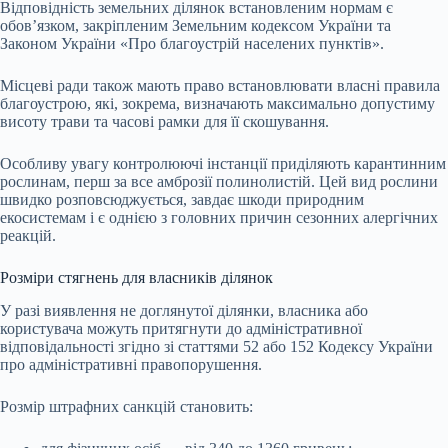
Відповідність земельних ділянок встановленим нормам є
обов’язком, закріпленим Земельним кодексом України та
Законом України «Про благоустрій населених пунктів».
Місцеві ради також мають право встановлювати власні правила
благоустрою, які, зокрема, визначають максимально допустиму
висоту трави та часові рамки для її скошування.
Особливу увагу контролюючі інстанції приділяють карантинним
рослинам, перш за все амброзії полинолистій. Цей вид рослини
швидко розповсюджується, завдає шкоди природним
екосистемам і є однією з головних причин сезонних алергічних
реакцій.
Розміри стягнень для власників ділянок
У разі виявлення не доглянутої ділянки, власника або
користувача можуть притягнути до адміністративної
відповідальності згідно зі статтями 52 або 152 Кодексу України
про адміністративні правопорушення.
Розмір штрафних санкцій становить: