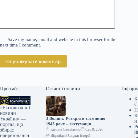
Save my name, email and website in this browser for the
next time I comment.
Опублікувати коментар
Про сайт
Останні новини
Інформ
К
С
«Ексклюзивні
П
новини
К
З Волині: Розкрито таємницю
України» —
и
1943 року – ексгумація
портал, що
Р
виявила моторошні свідчення
Килина Самійленко
Сер 8, 2026
збирає
й
трагедії
найрезонансн
## Віднайдені Свідки Історії:
п