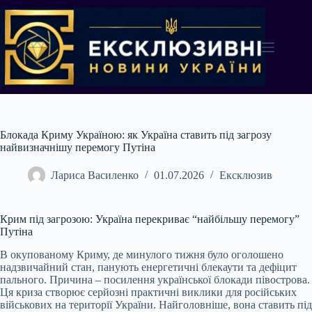
Перейти
до
вмісту
Блокада Криму Україною: як Україна ставить під загрозу
найвизначнішу перемогу Путіна
Лариса Василенко
01.07.2026
Ексклюзив
Крим під загрозою: Україна перекриває “найбільшу перемогу”
Путіна
В окупованому Криму, де минулого тижня було оголошено
надзвичайний стан, панують енергетичні блекаути та дефіцит
пального. Причина – посилення української блокади півострова.
Ця криза створює серйозні практичні виклики для російських
військових на території України. Найголовніше, вона ставить під