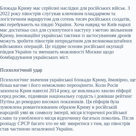
Блокада Криму має серйозні наслідки для російських військ. З
2022 року півострів слугував ключовим плацдармом та
логістичним маршрутом для сотень тисяч російських солдатів,
які перебувають на півдні України. Хоча навряд чи Київ наразі
має достатньо сил для сухопутного наступу з метою звільнення
Криму, інноваційні українські тактики із застосуванням дронів
можуть зробити півострів непридатним для великомасштабних
військових операцій. Це підірве основи російської окупації
півдня України та зменшить можливості Москви щодо
бомбардування українських міст.
Психологічний удар
Психологічне значення української блокади Криму, ймовірно, ще
більш вагоме і його неможливо переоцінити. Коли Росія
захопила Крим навесні 2014 року, це викликало хвилю ейфорії
серед росіян, піднявши національну гордість і довівши рейтинг
Путіна до рекордно високих показників. Ця ейфорія була
зумовлена романтизованим образом Криму в російській
народній уяві як символу імперії, місця історичної російської
слави та улюбленого місця відпочинку багатьох поколінь. Після
розпаду СРСР багато хто не міг змиритися з тим, що півострів
став частиною незалежної України.