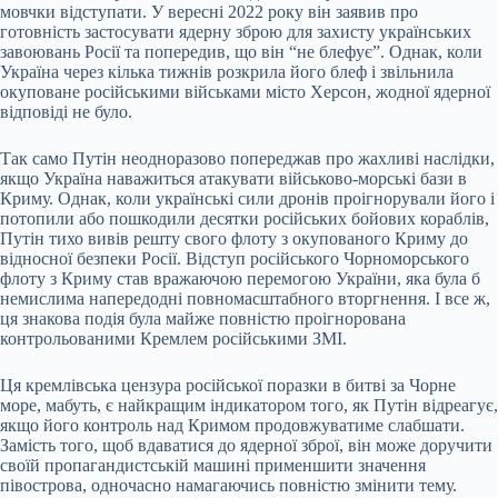
мовчки відступати. У вересні 2022 року він заявив про
готовність застосувати ядерну зброю для захисту українських
завоювань Росії та попередив, що він “не блефує”. Однак, коли
Україна через кілька тижнів розкрила його блеф і звільнила
окуповане російськими військами місто Херсон, жодної ядерної
відповіді не було.
Так само Путін неодноразово попереджав про жахливі наслідки,
якщо Україна наважиться атакувати військово-морські бази в
Криму. Однак, коли українські сили дронів проігнорували його і
потопили або пошкодили десятки російських бойових кораблів,
Путін тихо вивів решту свого флоту з окупованого Криму до
відносної безпеки Росії. Відступ російського Чорноморського
флоту з Криму став вражаючою перемогою України, яка була б
немислима напередодні повномасштабного вторгнення. І все ж,
ця знакова подія була майже повністю проігнорована
контрольованими Кремлем російськими ЗМІ.
Ця кремлівська цензура російської поразки в битві за Чорне
море, мабуть, є найкращим індикатором того, як Путін відреагує,
якщо його контроль над Кримом продовжуватиме слабшати.
Замість того, щоб вдаватися до ядерної зброї, він може доручити
своїй пропагандистській машині применшити значення
півострова, одночасно намагаючись повністю змінити тему.