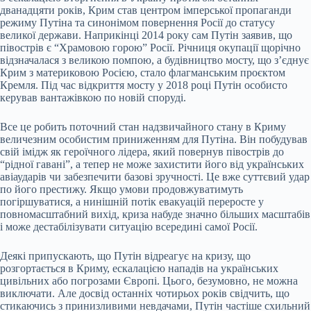
дванадцяти років, Крим став центром імперської пропаганди
режиму Путіна та синонімом повернення Росії до статусу
великої держави. Наприкінці 2014 року сам Путін заявив, що
півострів є “Храмовою горою” Росії. Річниця окупації щорічно
відзначалася з великою помпою, а будівництво мосту, що з’єднує
Крим з материковою Росією, стало флагманським проєктом
Кремля. Під час відкриття мосту у 2018 році Путін особисто
керував вантажівкою по новій споруді.
Все це робить поточний стан надзвичайного стану в Криму
величезним особистим приниженням для Путіна. Він побудував
свій імідж як героїчного лідера, який повернув півострів до
“рідної гавані”, а тепер не може захистити його від українських
авіаударів чи забезпечити базові зручності. Це вже суттєвий удар
по його престижу. Якщо умови продовжуватимуть
погіршуватися, а нинішній потік евакуацій переросте у
повномасштабний вихід, криза набуде значно більших масштабів
і може дестабілізувати ситуацію всередині самої Росії.
Деякі припускають, що Путін відреагує на кризу, що
розгортається в Криму, ескалацією нападів на українських
цивільних або погрозами Європі. Цього, безумовно, не можна
виключати. Але досвід останніх чотирьох років свідчить, що
стикаючись з принизливими невдачами, Путін частіше схильний