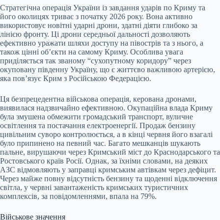
Стратегічна операція України із завдання ударів по Криму та
його околицях триває з початку 2026 року. Вона активно
використовує новітні ударні дрони, здатні діяти глибоко за
лінією фронту. Ці дрони середньої дальності дозволяють
ефективно уражати шляхи доступу на півострів та з нього, а
також цінні об’єкти на самому Криму. Особлива увага
приділяється так званому “сухопутному коридору” через
окуповану південну Україну, що є життєво важливою артерією,
яка пов’язує Крим з Російською Федерацією.
Ця безпрецедентна військова операція, керована дронами,
виявилася надзвичайно ефективною. Окупаційна влада Криму
була змушена обмежити громадський транспорт, вуличне
освітлення та постачання електроенергії. Продаж бензину
цивільним суворо контролюється, а в кінці червня його взагалі
було припинено на певний час. Багато мешканців шукають
пальне, вирушаючи через Кримський міст до Краснодарського та
Ростовського країв Росії. Однак, за їхніми словами, на деяких
АЗС відмовляють у заправці кримським автівкам через дефіцит.
Через майже повну відсутність бензину та щоденні відключення
світла, у червні завантаженість кримських туристичних
комплексів, за повідомленнями, впала на 79%.
Військове значення