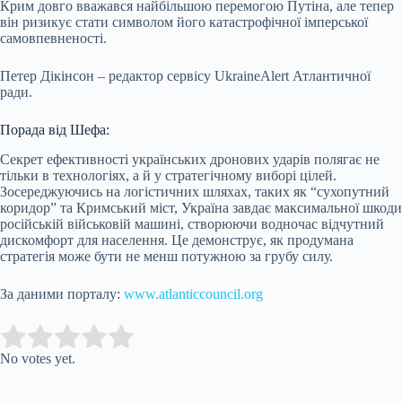
Крим довго вважався найбільшою перемогою Путіна, але тепер
він ризикує стати символом його катастрофічної імперської
самовпевненості.
Петер Дікінсон – редактор сервісу UkraineAlert Атлантичної
ради.
Порада від Шефа:
Секрет ефективності українських дронових ударів полягає не
тільки в технологіях, а й у стратегічному виборі цілей.
Зосереджуючись на логістичних шляхах, таких як “сухопутний
коридор” та Кримський міст, Україна завдає максимальної шкоди
російській військовій машині, створюючи водночас відчутний
дискомфорт для населення. Це демонструє, як продумана
стратегія може бути не менш потужною за грубу силу.
За даними порталу:
www.atlanticcouncil.org
Submit Rating
Rate this item:
No votes yet.