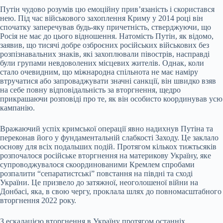
Путін чудово розумів цю емоційну прив’язаність і скористався
нею. Під час військового захоплення Криму у 2014 році він
спочатку заперечував будь-яку причетність, стверджуючи, що
Росія не має до цього відношення. Натомість Путін, як відомо,
заявив, що тисячі добре озброєних російських військових без
розпізнавальних знаків, які захоплювали півострів, насправді
були групами невдоволених місцевих жителів. Однак, коли
стало очевидним, що міжнародна спільнота не має наміру
втручатися або запроваджувати значні санкції, він швидко взяв
на себе повну відповідальність за вторгнення, щедро
прикрашаючи розповіді про те, як він особисто координував усю
кампанію.
Вражаючий успіх кримської операції явно надихнув Путіна та
переконав його у фундаментальній слабкості Заходу. Це заклало
основу для всіх подальших подій. Протягом кількох тижтьсяків
розпочалося російське вторгнення на материкову Україну, яке
супроводжувалося скоординованими Кремлем спробами
розпалити “сепаратистські” повстання на півдні та сході
України. Це призвело до затяжної, неоголошеної війни на
Донбасі, яка, в свою чергу, проклала шлях до повномасштабного
вторгнення 2022 року.
З ескалацією вторгнення в Україну протягом останніх