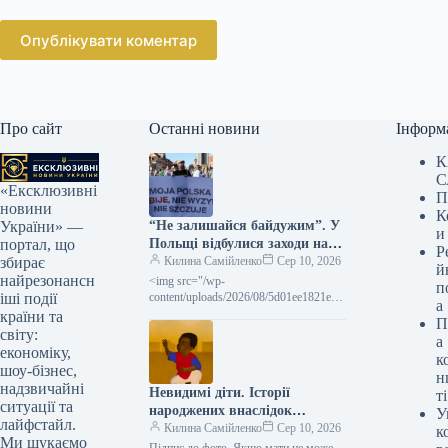
Опублікувати коментар
Про сайт
Останні новини
Інформ
К
С
«Ексклюзивні
П
новини
К
“Не залишайся байдужим”. У
України» —
и
Польщі відбулися заходи на
портал, що
Р
підтримку українців та проти
Килина Самійленко
Сер 10, 2026
збирає
й
ненависті
найрезонансн
<img src="/wp-
п
content/uploads/2026/08/5d01ee1821ef0
іші події
а
5a300a682f018889d8d.jpg"
країни та
П
alt="&quot;Моя Польща не б&#x27;є,
світу:
а
не ображає і не розпалює
економіку,
к
ворожнечу&quot; – таким було гасло
шоу-бізнес,
н
акції, що пройшла у
надзвичайні
Невидимі діти. Історії
ті
ситуації та
народжених внаслідок
У
лайфстайл.
зґвалтування
Килина Самійленко
Сер 10, 2026
к
Ми шукаємо