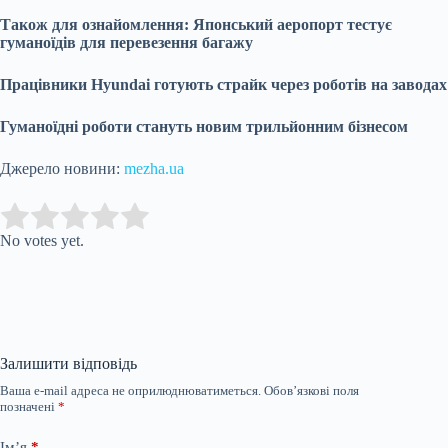
Також для ознайомлення: Японський аеропорт тестує
гуманоїдів для перевезення багажу
Працівники Hyundai готують страйк через роботів на заводах
Гуманоїдні роботи стануть новим трильйонним бізнесом
Джерело новини:
mezha.ua
Submit Rating
Rate this item:
No votes yet.
Залишити відповідь
Ваша e-mail адреса не оприлюднюватиметься.
Обов’язкові поля
позначені
*
Ім’я
*