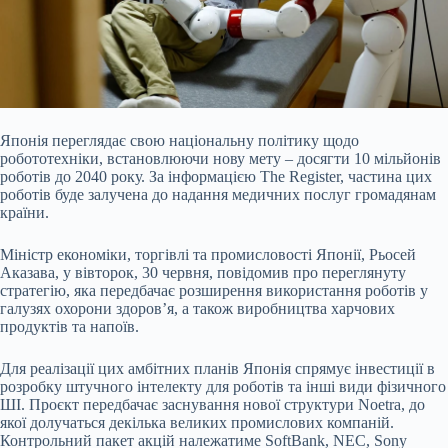
Японія переглядає свою національну політику щодо
робототехніки, встановлюючи нову мету – досягти 10 мільйонів
роботів до 2040 року. За інформацією The Register, частина цих
роботів буде залучена до надання медичних послуг громадянам
країни.
Міністр економіки, торгівлі та промисловості Японії, Рьосей
Аказава, у вівторок, 30 червня, повідомив про переглянуту
стратегію, яка передбачає розширення використання роботів у
галузях охорони здоров’я, а також виробництва харчових
продуктів та напоїв.
Для реалізації цих амбітних планів Японія спрямує інвестиції в
розробку штучного інтелекту для роботів та інші види фізичного
ШІ. Проєкт передбачає заснування нової структури Noetra, до
якої долучаться декілька великих промислових компаній.
Контрольний пакет акцій належатиме SoftBank, NEC, Sony