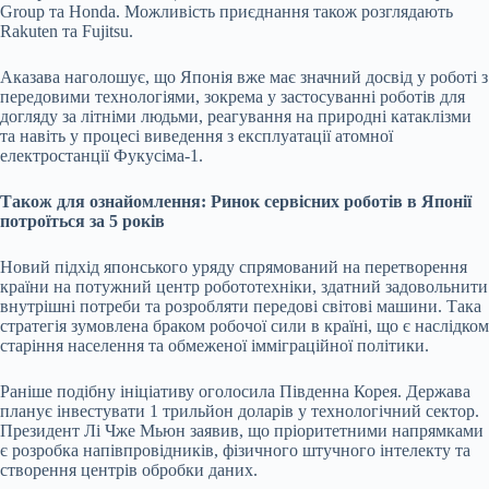
Group та Honda. Можливість приєднання також розглядають
Rakuten та Fujitsu.
Аказава наголошує, що Японія вже має значний досвід у роботі з
передовими технологіями, зокрема у застосуванні роботів для
догляду за літніми людьми, реагування на природні катаклізми
та навіть у процесі виведення з експлуатації атомної
електростанції Фукусіма-1.
Також для ознайомлення: Ринок сервісних роботів в Японії
потроїться за 5 років
Новий підхід японського уряду спрямований на перетворення
країни на потужний центр робототехніки, здатний задовольнити
внутрішні потреби та розробляти передові світові машини. Така
стратегія зумовлена браком робочої сили в країні, що є наслідком
старіння населення та обмеженої імміграційної політики.
Раніше подібну ініціативу оголосила Південна Корея. Держава
планує інвестувати 1 трильйон доларів у технологічний сектор.
Президент Лі Чже Мьюн заявив, що пріоритетними напрямками
є розробка напівпровідників, фізичного штучного інтелекту та
створення центрів обробки даних.