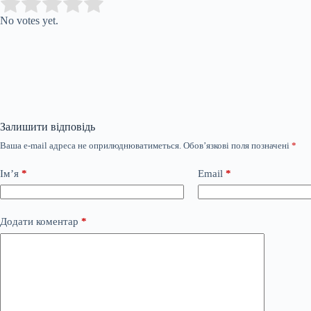
Submit Rating
Rate this item:
No votes yet.
Залишити відповідь
Ваша e-mail адреса не оприлюднюватиметься.
Обов’язкові поля позначені
*
Ім’я
*
Email
*
Додати коментар
*