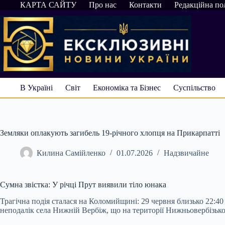
Перейти
КАРТА САЙТУ
Про нас
Контакти
Редакційна по
до
вмісту
В Україні
Світ
Економіка та Бізнес
Суспільство
Земляки оплакують загибель 19-річного хлопця на Прикарпатті
Килина Самійленко
01.07.2026
Надзвичайне
Сумна звістка: У річці Прут виявили тіло юнака
Трагічна подія сталася на Коломийщині: 29 червня близько 22:4
неподалік села Нижній Вербіж, що на території Нижньовербізьк