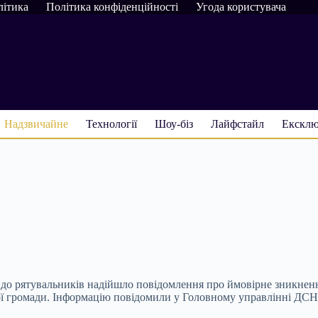
літика
Політика конфіденційності
Угода користувача
Надзвичайне
Технології
Шоу-біз
Лайфстайл
Ексклю
0 до рятувальників надійшло повідомлення про ймовірне зникнен
ої громади. Інформацію повідомили у Головному управлінні ДСНС