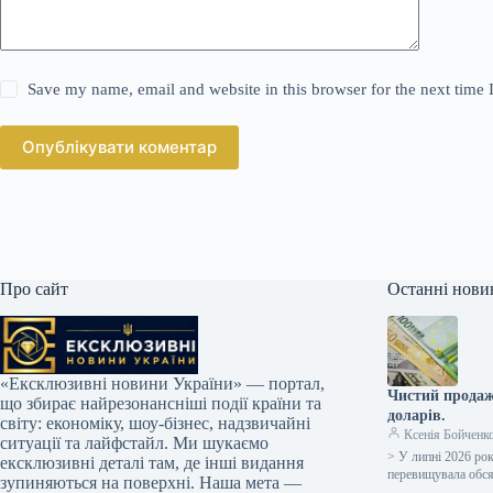
Save my name, email and website in this browser for the next time
Опублікувати коментар
Про сайт
Останні нови
«Ексклюзивні новини України» — портал,
Чистий продаж
що збирає найрезонансніші події країни та
доларів.
світу: економіку, шоу-бізнес, надзвичайні
Ксенія Бойченк
ситуації та лайфстайл. Ми шукаємо
> У липні 2026 рок
ексклюзивні деталі там, де інші видання
перевищувала об
зупиняються на поверхні. Наша мета —