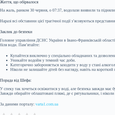
Життя, що обірвалося
На жаль, ранком 30 червня, о 07:37, водолази виявили та підня
Наразі всі обставини цієї трагічної події з’ясовуються представ
Заклик до безпеки
Головне управління ДСНС України в Івано-Франківській області
біля води. Пам’ятайте:
Купайтеся виключно у спеціально обладнаних та дозволени
Уникайте водойм у темний час доби.
Категорично забороняється заходити у воду у стані алкогол
Ніколи не залишайте дітей без нагляду, навіть на короткий
Порада від Шефа:
У спеку так хочеться освіжитися у воді, але безпека завжди має 
Завжди обирайте облаштовані пляжі, де є рятувальники, і нікол
За даними порталу:
varta1.com.ua