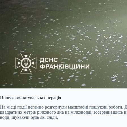
Пошуково-рятувальна операція
На місці події негайно розгорнули масштабні пошукові роботи. Д
квадратних метрів річкового дна на мілководді, зосередившись н
води, шукаючи будь-які сліди.