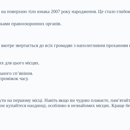
ли на поверхню тіло юнака 2007 року народження. Це стало глибо
никами правоохоронних органів.
 вкотре звертається до всіх громадян з наполегливим проханням
х для цього місцях.
ьного сп’яніння.
 проміжок часу.
бути на першому місці. Навіть якщо ви чудово плаваєте, пам’ятайт
и не купайтеся наодинці, особливо в незнайомих місцях. Краще 