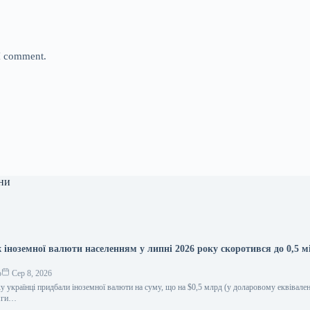
 I comment.
ни
 іноземної валюти населенням у липні 2026 року скоротився до 0,5 м
о
Сер 8, 2026
у українці придбали іноземної валюти на суму, що на $0,5 млрд (у доларовому еквівален
сяги…