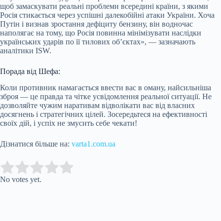
щоб замаскувати реальні проблеми всередині країни, з якими
Росія стикається через успішні далекобійні атаки України. Хоча
Путін і визнав зростання дефіциту бензину, він водночас
наполягає на тому, що Росія повинна мінімізувати наслідки
українських ударів по її тилових об’єктах», — зазначають
аналітики ISW.
Порада від Шефа:
Коли противник намагається ввести вас в оману, найсильніша
зброя — це правда та чітке усвідомлення реальної ситуації. Не
дозволяйте чужим наративам відволікати вас від власних
досягнень і стратегічних цілей. Зосередьтеся на ефективності
своїх дій, і успіх не змусить себе чекати!
Дізнатися більше на:
varta1.com.ua
Submit Rating
Rate this item:
No votes yet.