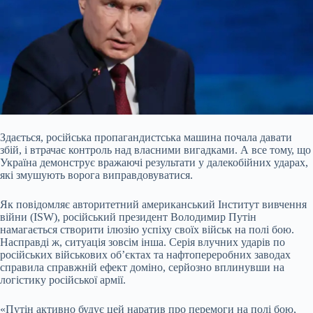
Здається, російська пропагандистська машина почала давати
збій, і втрачає контроль над власними вигадками. А все тому, що
Україна демонструє вражаючі результати у далекобійних ударах,
які змушують ворога виправдовуватися.
Як повідомляє авторитетний американський Інститут вивчення
війни (ISW), російський президент Володимир Путін
намагається створити ілюзію успіху своїх військ на полі бою.
Насправді ж, ситуація зовсім інша. Серія влучних ударів по
російських військових об’єктах та нафтопереробних заводах
справила справжній ефект доміно, серйозно вплинувши на
логістику російської армії.
«Путін активно будує цей наратив про перемоги на полі бою,