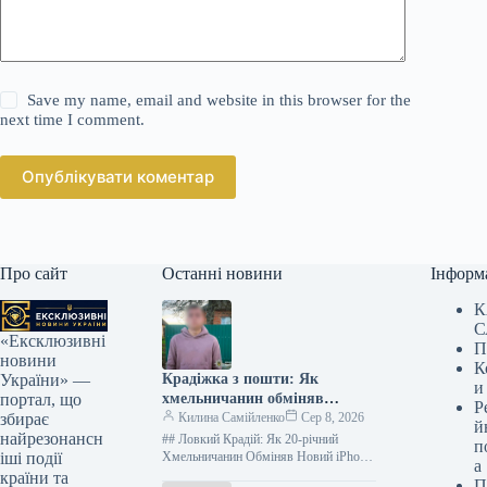
Save my name, email and website in this browser for the
next time I comment.
Опублікувати коментар
Про сайт
Останні новини
Інформ
К
С
«Ексклюзивні
П
новини
К
Крадіжка з пошти: Як
України» —
и
хмельничанин обміняв
портал, що
Р
смартфон на швидкі гроші в
Килина Самійленко
Сер 8, 2026
збирає
й
ломбарді
найрезонансн
## Ловкий Крадій: Як 20-річний
п
Хмельничанин Обміняв Новий iPhone
іші події
а
на Старий Мотоломик Історія
країни та
П