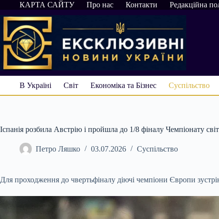
Перейти
КАРТА САЙТУ
Про нас
Контакти
Редакційна по
до
вмісту
В Україні
Світ
Економіка та Бізнес
Суспільство
Іспанія розбила Австрію і пройшла до 1/8 фіналу Чемпіонату сві
Петро Ляшко
03.07.2026
Суспільство
Для проходження до чвертьфіналу діючі чемпіони Європи зустрі