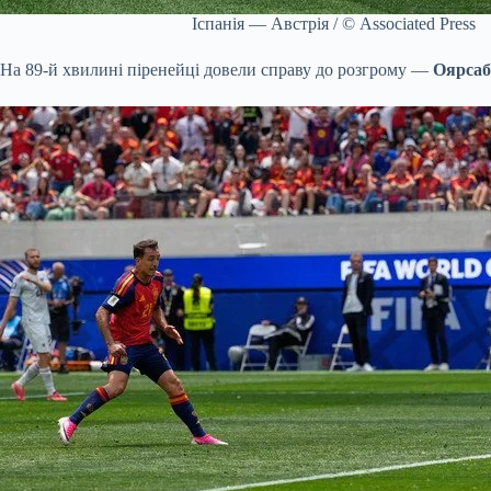
Іспанія — Австрія / © Associated Press
На 89-й хвилині піренейці довели справу до розгрому —
Оярсаб