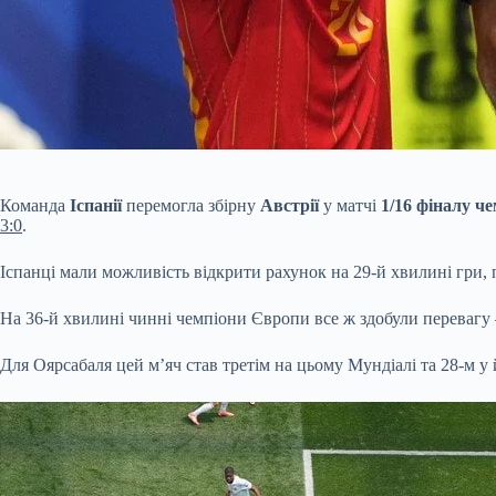
Команда
Іспанії
перемогла збірну
Австрії
у матчі
1/16 фіналу че
3:0
.
Іспанці мали можливість відкрити рахунок на 29-й хвилині гри, 
На 36-й хвилині чинні чемпіони Європи все ж здобули переваг
Для Оярсабаля цей м’яч став третім на цьому Мундіалі та 28-м у й