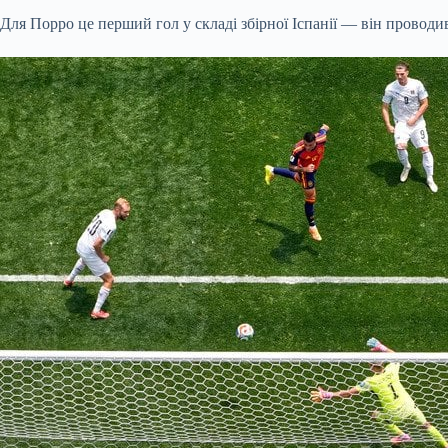
Для Порро це перший гол у складі збірної Іспанії — він проводив