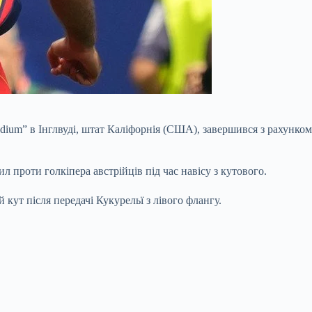
tadium” в Інглвуді, штат Каліфорнія (США), завершився з рахунком
 проти голкіпера австрійців під час навісу з кутового.
 кут після передачі Кукурельї з лівого флангу.