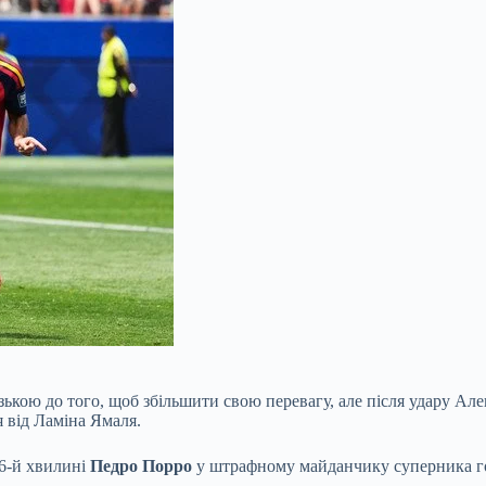
кою до того, щоб збільшити свою перевагу, але після удару Алек
 від Ламіна Ямаля.
66-й хвилині
Педро Порро
у штрафному майданчику суперника
г