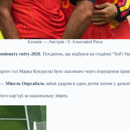
Іспанія — Австрія / © Associated Press
мпіонату світу-2026
. Поєдинок, що відбувся на стадіоні “SoFi S
проте гол Марка Кукурельї було скасовано через порушення правил
у —
Мікель Оярсабаль
забив ударом в один дотик низом у дальній
ого кар’єрі за національну збірну.