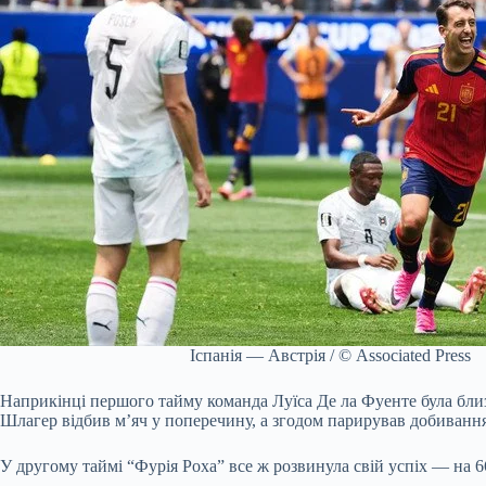
Іспанія — Австрія / © Associated Press
Наприкінці першого тайму команда Луїса Де ла Фуенте була близь
Шлагер відбив м’яч у поперечину, а згодом парирував добивання
У другому таймі “Фурія Роха” все ж розвинула свій успіх — на 