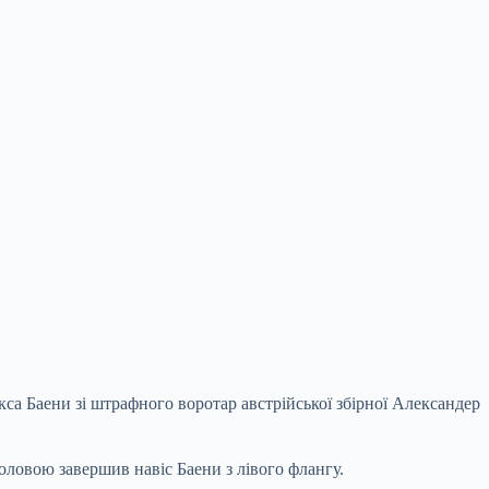
са Баени зі штрафного воротар австрійської збірної Александер
оловою завершив навіс Баени з лівого флангу.