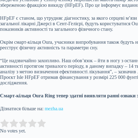
збереженою фракцією викиду (HFpEF). Про це інформує видання 
HFpEF є станом, що утрудняє діагностику, за якого серцеві м’яз
загальної лікарні Джерсі в Сент-Гелієрі, будуть користуватися Ou
показників активності та загального фізичного стану.
Окрім смарт-кільця Oura, учасники випробування також будуть н
реєструє фізичну активність та параметри сну.
“Це надзвичайно захопливо. Наш обов’язок – йти в ногу з оста
активності протягом тривалого періоду, в даному випадку – 14 т
аналізу з метою визначення ефективності лікування”, – зазначив 
Проєкт Isle HFpEF отримав фінансування у розмірі 225 000 фунті
дослідження.
Смарт-кільця Oura Ring тепер здатні виявляти ранні ознаки
Дізнатися більше на:
mezha.ua
Submit Rating
Rate this item:
No votes yet.