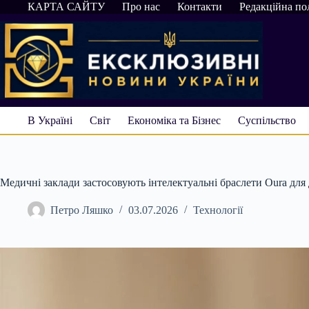
Перейти
КАРТА САЙТУ
Про нас
Контакти
Редакційна по
до
вмісту
В Україні
Світ
Економіка та Бізнес
Суспільство
Медичні заклади застосовують інтелектуальні браслети Oura для
Петро Ляшко
03.07.2026
Технології