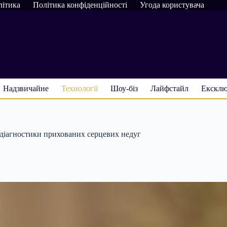
літика
Політика конфіденційності
Угода користувача
Надзвичайне
Технології
Шоу-біз
Лайфстайл
Ексклю
 діагностики прихованих серцевих недуг