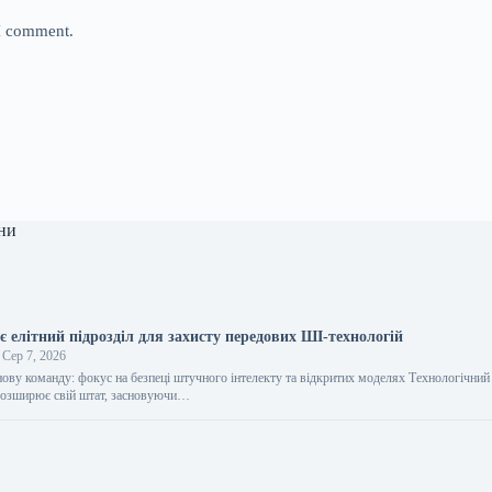
 I comment.
ни
 елітний підрозділ для захисту передових ШІ-технологій
Сер 7, 2026
ву команду: фокус на безпеці штучного інтелекту та відкритих моделях Технологічний 
озширює свій штат, засновуючи…