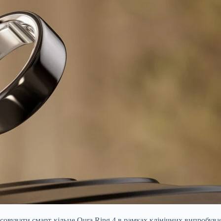
вувати смарт-кільце Oura Ring 4 в рамках клінічних випробувань