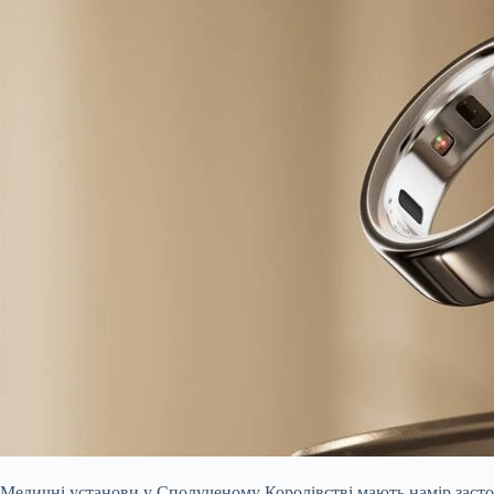
Медичні установи у Сполученому Королівстві мають намір застосо