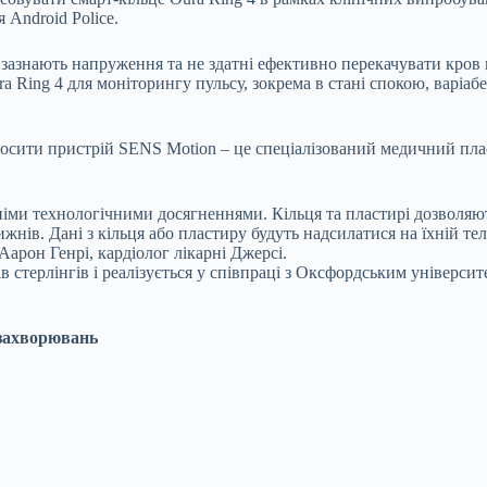
Android Police.
и зазнають напруження та не здатні ефективно перекачувати кров 
ra Ring 4 для моніторингу пульсу, зокрема в стані спокою, варіаб
осити пристрій SENS Motion – це спеціалізований медичний плас
нніми технологічними досягненнями. Кільця та пластирі дозволя
ижнів. Дані з кільця або пластиру будуть надсилатися на їхній 
Аарон Генрі, кардіолог лікарні Джерсі.
в стерлінгів і реалізується у співпраці з Оксфордським універси
 захворювань