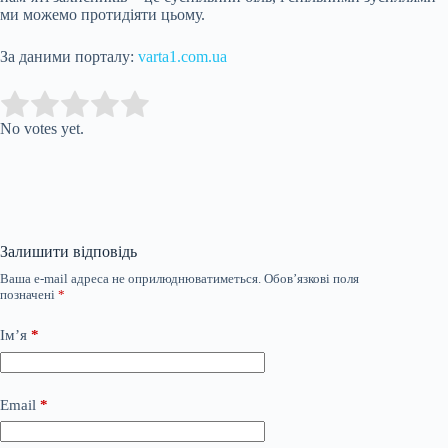
ми можемо протидіяти цьому.
За даними порталу:
varta1.com.ua
Submit Rating
Rate this item:
No votes yet.
Залишити відповідь
Ваша e-mail адреса не оприлюднюватиметься.
Обов’язкові поля
позначені
*
Ім’я
*
Email
*