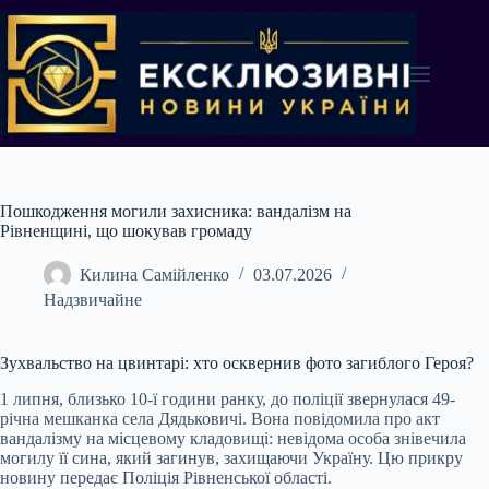
Перейти
до
вмісту
Пошкодження могили захисника: вандалізм на
Рівненщині, що шокував громаду
Килина Самійленко
03.07.2026
Надзвичайне
Зухвальство на цвинтарі: хто осквернив фото загиблого Героя?
1 липня, близько 10-ї години ранку, до поліції звернулася 49-
річна мешканка села Дядьковичі. Вона повідомила про акт
вандалізму на місцевому кладовищі: невідома особа знівечила
могилу її сина, який загинув, захищаючи Україну. Цю прикру
новину передає Поліція Рівненської області.