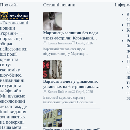
Про сайт
Останні новини
Інформ
К
С
«Ексклюзивні
П
новини
К
Марганець залишив без води
України» —
и
через обстріли: Корецький
портал, що
Р
зробив висновки
Ксенія Бойченко
Сер 6, 2026
збирає
й
найрезонансн
Корецький висловився щодо
п
відсутності води у Марганці
іші події
а
Посилання скопійовано Очільник
країни та
П
уряду Сергій Корецький вислухав звіт
світу:
а
голови Дніпропетровської обласної
економіку,
к
військової адміністрації…
шоу-бізнес,
н
надзвичайні
Вартість валют у фінансових
ті
ситуації та
установах на 6 серпня: долар
У
лайфстайл.
— 44,95 гривень, євро — 51,93
Ксенія Бойченко
Сер 6, 2026
к
Ми шукаємо
гривень
Валютний курс на 6 серпня у
в
ексклюзивні
банківських установах Посилання
деталі там, де
успішно скопійовано Станом на 6
інші видання
серпня, банки оновили валютні
котирування: середній…
зупиняються
на поверхні.
Наша мета —
Росія завдала удару по станції