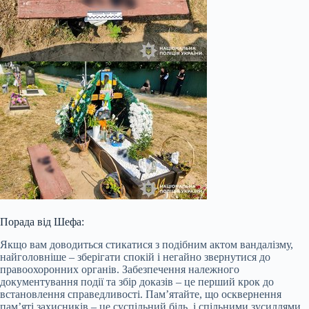
Порада від Шефа:
Якщо вам доводиться стикатися з подібним актом вандалізму,
найголовніше – зберігати спокій і негайно звернутися до
правоохоронних органів. Забезпечення належного
документування події та збір доказів – це перший крок до
встановлення справедливості. Пам’ятайте, що осквернення
пам’яті захисників – це суспільний біль, і спільними зусиллями