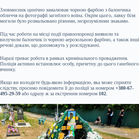
Зловмисник цинічно замалював чорною фарбою з балончика
обличчя на фотографії загиблого воїна. Окрім цього, лавку біля
могили було розмальовано різними, незрозумілими знаками.
Під час роботи на місці події правоохоронці виявили та
вилучили балончик із чорною аерозольною фарбою, а також інші
речові докази, що допоможуть у розслідуванні.
Наразі триває робота в рамках кримінального провадження.
Поліція активно встановлює особу, причетну до цього ганебного
вчинку.
Якщо ви володієте будь-якою інформацією, яка може сприяти
слідству, просимо повідомити її до поліції за номером
+380-67-
495-29-59
або одразу ж за екстреним номером
102
.