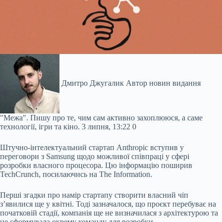
Дмитро Джугалик
Автор новин видання
"Межа". Пишу про те, чим сам активно захоплююся, а саме
технології, ігри та кіно.
3 липня, 13:22
0
Штучно-інтелектуальний стартап Anthropic вступив у
переговори з Samsung щодо можливої співпраці у сфері
розробки власного процесора. Цю інформацію поширив
TechCrunch, посилаючись на The Information.
Перші згадки про намір стартапу створити власний чіп
з’явилися ще у квітні. Тоді зазначалося, що проєкт перебуває на
початковій стадії, компанія ще не визначилася з архітектурою та
не сформувала окрему команду для розробки.