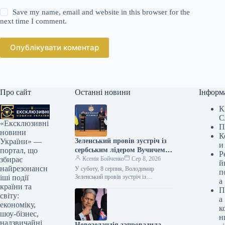
Save my name, email and website in this browser for the
next time I comment.
Опублікувати коментар
Про сайт
Останні новини
Інформ
К
С
«Ексклюзивні
П
новини
К
Зеленський провів зустріч із
України» —
и
сербським лідером Вучичем:
портал, що
Р
основні підсумки переговорів
Ксенія Бойченко
Сер 8, 2026
збирає
й
найрезонансн
У суботу, 8 серпня, Володимир
п
Зеленський провів зустріч із
іші події
а
президентом Сербії Александаром
країни та
П
Вучичем. За підсумками переговорів
світу:
а
лідери провели спільну
економіку,
к
пресконференцію.…
шоу-бізнес,
н
надзвичайні
Новозеландія запровадила