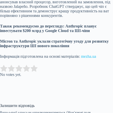
анонсував власний процесор, виготовлений на замовлення, під
назвою Jalapeño. Розробник ChatGPT стверджує, що цей чіп є
більш ефективним та демонструє кращу продуктивність на ват
порівняно з рішеннями конкурентів.
Також рекомендуємо до перегляду: Anthropic планує
інвестувати $200 млрд у Google Cloud та ШІ-чіпи
Micron та Anthropic уклали стратегічну угоду для розвитку
інфраструктури ШІ нового покоління
Інформація підготовлена на основі матеріалів:
mezha.ua
Submit Rating
Rate this item:
No votes yet.
Залишити відповідь
Ваша e-mail адреса не оприлюднюватиметься.
Обов’язкові поля