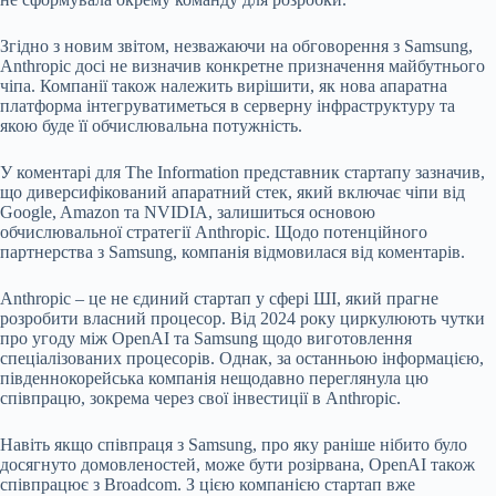
Згідно з новим звітом, незважаючи на обговорення з Samsung,
Anthropic досі не визначив конкретне призначення майбутнього
чіпа. Компанії також належить вирішити, як нова апаратна
платформа інтегруватиметься в серверну інфраструктуру та
якою буде її обчислювальна потужність.
У коментарі для The Information представник стартапу зазначив,
що диверсифікований апаратний стек, який включає чіпи від
Google, Amazon та NVIDIA, залишиться основою
обчислювальної стратегії Anthropic. Щодо потенційного
партнерства з Samsung, компанія відмовилася від коментарів.
Anthropic – це не єдиний стартап у сфері ШІ, який прагне
розробити власний процесор. Від 2024 року циркулюють чутки
про угоду між OpenAI та Samsung щодо виготовлення
спеціалізованих процесорів. Однак, за останньою інформацією,
південнокорейська компанія нещодавно переглянула цю
співпрацю, зокрема через свої інвестиції в Anthropic.
Навіть якщо співпраця з Samsung, про яку раніше нібито було
досягнуто домовленостей, може бути розірвана, OpenAI також
співпрацює з Broadcom. З цією компанією стартап вже