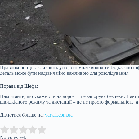
Правоохоронці закликають усіх, хто може володіти будь-якою інф
деталь може бути надзвичайно важливою для розслідування.
Порада від Шефа:
Пам’ятайте, що уважність на дорозі – це запорука безпеки. Наві
швидкісного режиму та дистанції – це не просто формальність, 
Дізнатися більше на:
varta1.com.ua
Submit Rating
Rate this item:
No votes yet.