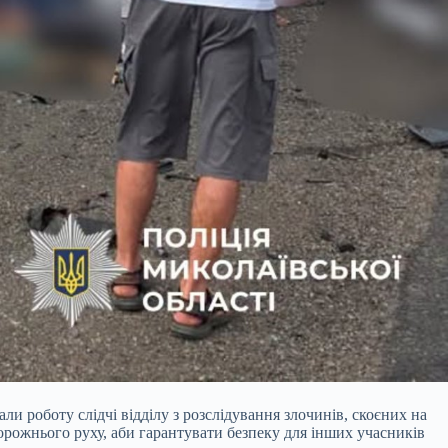
ли роботу слідчі відділу з розслідування злочинів, скоєних на
дорожнього руху, аби гарантувати безпеку для інших учасників