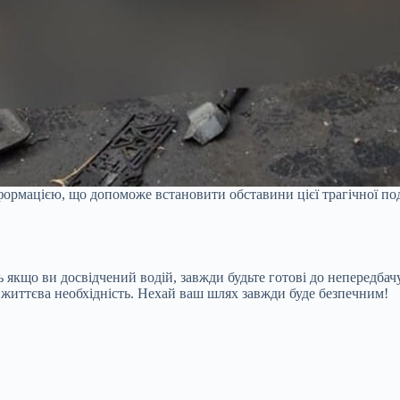
ормацією, що допоможе встановити обставини цієї трагічної поді
ть якщо ви досвідчений водій, завжди будьте готові до непередб
а життєва необхідність. Нехай ваш шлях завжди буде безпечним!