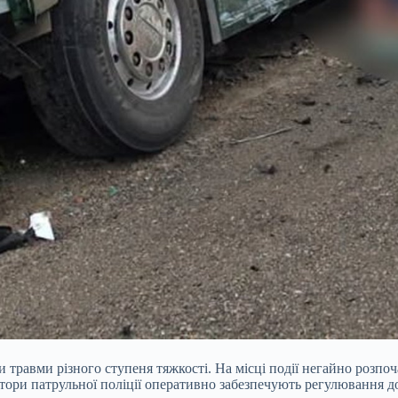
 травми різного ступеня тяжкості. На місці події негайно розпоча
ектори патрульної поліції оперативно забезпечують регулювання 