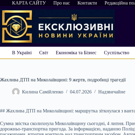
Перейти
КАРТА САЙТУ
Про нас
Контакти
Редакційна по
до
вмісту
В Україні
Світ
Економіка та Бізнес
Суспільство
Жахлива ДТП на Миколаївщині: 9 жертв, подробиці трагедії
Килина Самійленко
04.07.2026
Надзвичайне
## Жахлива ДТП на Миколаївщині: маршрутка зіткнулася з ванта
Сумна звістка сколихнула Миколаївщину сьогодні, 4 липня. При
дорожньо-транспортна пригода. За інформацією, наданою Поліціє
пасажирами, втратив контроль над транспортним засобом. Автомоб