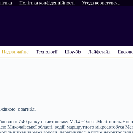
літика
Політика конфіденційності
Угода користувача
Надзвичайне
Технології
Шоу-біз
Лайфстайл
Ексклю
жівкою, є загиблі
близно о 7:40 ранку на автошляху М-14 «Одеса-Мелітополь-Новоа
ю Миколаївської області, водій маршрутного мікроавтобуса Merce
іль виїхав за межі дороги, перекинувся, а потім неконтрольован