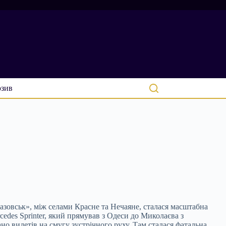
зив
зовськ», між селами Красне та Нечаяне, сталася масштабна
des Sprinter, який прямував з Одеси до Миколаєва з
о вилетів на смугу зустрічного руху. Там сталася фатальна