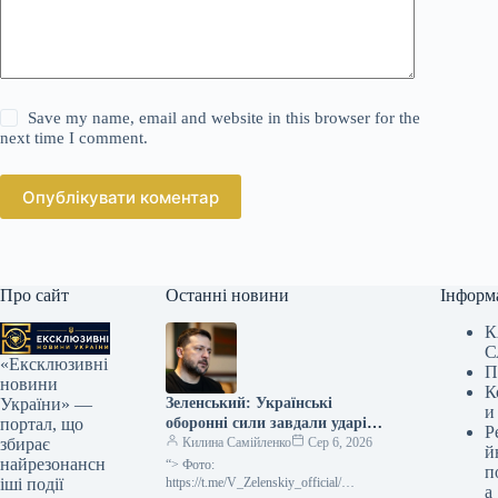
Save my name, email and website in this browser for the
next time I comment.
Опублікувати коментар
Про сайт
Останні новини
Інформ
К
С
«Ексклюзивні
П
новини
К
Зеленський: Українські
України» —
и
оборонні сили завдали ударів
портал, що
Р
по двох російських
Килина Самійленко
Сер 6, 2026
збирає
й
нафтопереробних заводах та
найрезонансн
“> Фото:
п
військових катерах у Чорному
https://t.me/V_Zelenskiy_official/
іші події
а