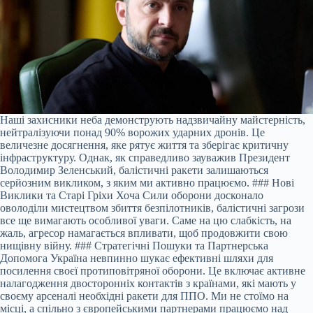
Наші захисники неба демонструють надзвичайну майстерність,
нейтралізуючи понад 90% ворожих ударних дронів. Це
величезне досягнення, яке рятує життя та зберігає критичну
інфраструктуру. Однак, як справедливо зауважив Президент
Володимир Зеленський, балістичні ракети залишаються
серйозним викликом, з яким ми активно працюємо. ### Нові
Виклики та Старі Гріхи Хоча Сили оборони досконало
оволоділи мистецтвом збиття безпілотників, балістичні загрози
все ще вимагають особливої уваги. Саме на цю слабкість, на
жаль, агресор намагається впливати, щоб продовжити свою
нищівну війну. ### Стратегічні Пошуки та Партнерська
Допомога Україна невпинно шукає ефективні шляхи для
посилення своєї протиповітряної оборони. Це включає активне
налагодження двосторонніх контактів з країнами, які мають у
своєму арсеналі необхідні ракети для ППО. Ми не стоїмо на
місці, а спільно з європейськими партнерами працюємо над