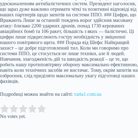
удосконаленням антибалістичних систем. Президент наголосив,
що зараз дуже важливо отримати чіткі та позитивні відповіді від
наших партнерів щодо запитів на системи ППО. ### Цифри, що
Вражають Лише за останній тиждень ворог здійснив масовану
атаку: близько 2200 ударних дронів, понад 1730 керованих
авіаційних бомб та 106 ракет, більшість з яких — балістичні. Ці
цифри лише підкреслюють гостру необхідність у зміцненні
нашого повітряного щита. ### Порада від Шефа: Найкращий
захист – це добре підготовлений тил. Коли ми говоримо про
системи ППО, це стосується не лише техніки, але й людей.
Навчання, злагодженість дій та швидкість реакції – це те, що
робить нашу протиповітряну оборону максимально ефективною,
навіть коли технічних засобів не вистачає. Тому, окрім запитів на
озброєння, слід приділяти максимальну увагу підготовці наших
фахівців.
Подробиці можна знайти на сайті:
varta1.com.ua
Submit Rating
Rate this item:
No votes yet.