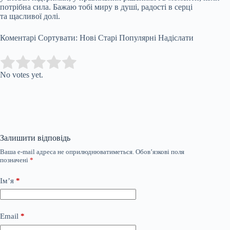
потрібна сила. Бажаю тобі миру в душі, радості в серці
та щасливої долі.
Коментарі Сортувати: Нові Старі Популярні Надіслати
Submit Rating
Rate this item:
No votes yet.
Залишити відповідь
Ваша e-mail адреса не оприлюднюватиметься.
Обов’язкові поля
позначені
*
Ім’я
*
Email
*