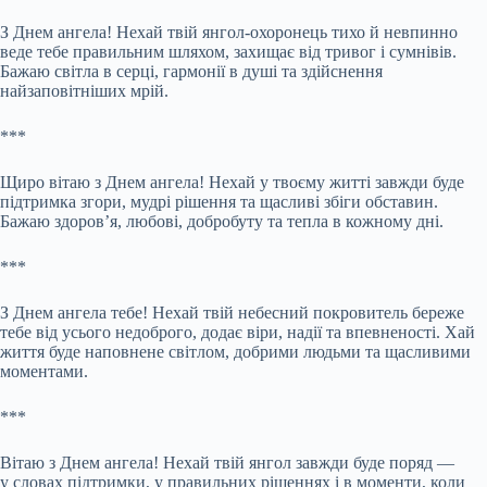
З Днем ангела! Нехай твій янгол-охоронець тихо й невпинно
веде тебе правильним шляхом, захищає від тривог і сумнівів.
Бажаю світла в серці, гармонії в душі та здійснення
найзаповітніших мрій.
***
Щиро вітаю з Днем ангела! Нехай у твоєму житті завжди буде
підтримка згори, мудрі рішення та щасливі збіги обставин.
Бажаю здоров’я, любові, добробуту та тепла в кожному дні.
***
З Днем ангела тебе! Нехай твій небесний покровитель береже
тебе від усього недоброго, додає віри, надії та впевненості. Хай
життя буде наповнене світлом, добрими людьми та щасливими
моментами.
***
Вітаю з Днем ангела! Нехай твій янгол завжди буде поряд —
у словах підтримки, у правильних рішеннях і в моменти, коли