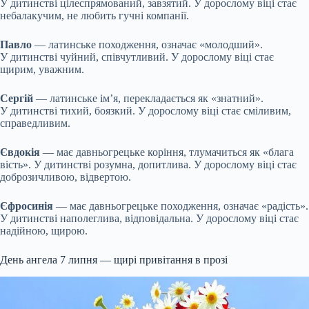
У дитинстві цілеспрямований, завзятий. У дорослому віці стає
небалакучим, не любить гучні компанії.
Павло
— латинське походження, означає «молодший».
У дитинстві чуйний, співчутливий. У дорослому віці стає
щирим, уважним.
Сергій
— латинське ім’я, перекладається як «знатний».
У дитинстві тихий, боязкий. У дорослому віці стає сміливим,
справедливим.
Євдокія
— має давньогрецьке коріння, тлумачиться як «блага
вість». У дитинстві розумна, допитлива. У дорослому віці стає
доброзичливою, відвертою.
Єфросинія
— має давньогрецьке походження, означає «радість».
У дитинстві наполеглива, відповідальна. У дорослому віці стає
надійною, щирою.
День ангела 7 липня — щирі привітання в прозі