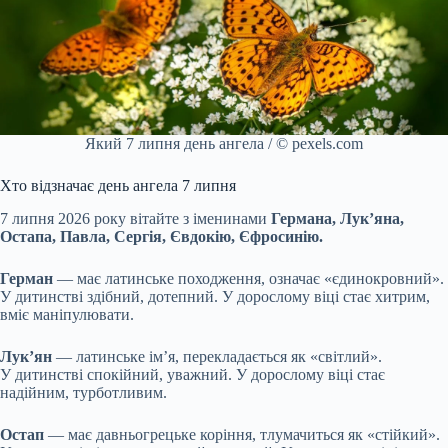
Який 7 липня день ангела / © pexels.com
Хто відзначає день ангела 7 липня
7 липня 2026 року вітайте з іменинами
Германа, Лук’яна,
Остапа, Павла, Сергія, Євдокію, Єфросинію.
Герман
— має латинське походження, означає «єдинокровний».
У дитинстві здібний, дотепний. У дорослому віці стає хитрим,
вміє маніпулювати.
Лук’ян
— латинське ім’я, перекладається як «світлий».
У дитинстві спокійний, уважний. У дорослому віці стає
надійним, турботливим.
Остап
— має давньогрецьке коріння, тлумачиться як «стійкий».