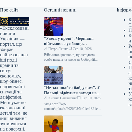
Про сайт
Останні новини
Інформ
К
С
«Ексклюзивні
П
новини
К
“Увесь у крові”: Чернівці,
України» —
и
військовослужбовця
портал, що
Р
“Едельвейсу” було побито —
Петро Ляшко
Сер 10, 2026
збирає
й
що розповів постраждалий та
найрезонансн
Військовий розповів, що невідома
п
хто нападник (фото)
особа напала на нього на Соборній
іші події
а
площі. Правоохоронці встановили
країни та
П
ймовірну особу нападника та ведуть
світу:
а
розслідування інциденту.…
економіку,
к
шоу-бізнес,
н
надзвичайні
“Не залишайся байдужим”. У
ті
ситуації та
Польщі відбулися заходи на
У
лайфстайл.
підтримку українців та проти
Килина Самійленко
Сер 10, 2026
к
Ми шукаємо
ненависті
<img src="/wp-
в
ексклюзивні
content/uploads/2026/08/5d01ee1821ef0
деталі там, де
5a300a682f018889d8d.jpg"
інші видання
alt="&quot;Моя Польща не б&#x27;є,
не ображає і не розпалює
зупиняються
ворожнечу&quot; – таким було гасло
на поверхні.