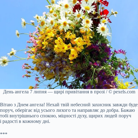
День ангела 7 липня — щирі привітання в прозі / © pexels.com
Вітаю з Днем ангела! Нехай твій небесний захисник завжди буде
поруч, оберігає від усього лихого та направляє до добра. Бажаю
тобі внутрішнього спокою, міцності духу, щирих людей поруч
і радості в кожному дні.
***