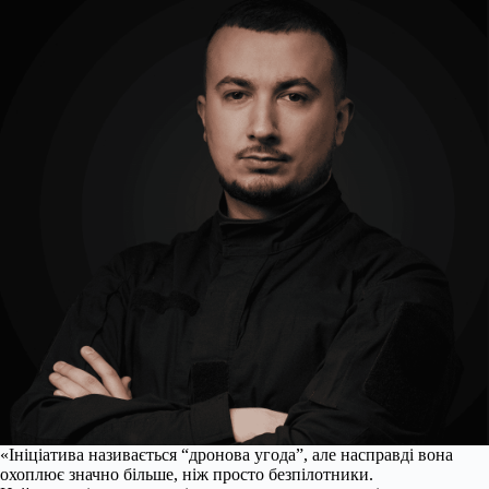
«Ініціатива називається “дронова угода”, але насправді вона
охоплює значно більше, ніж просто безпілотники.