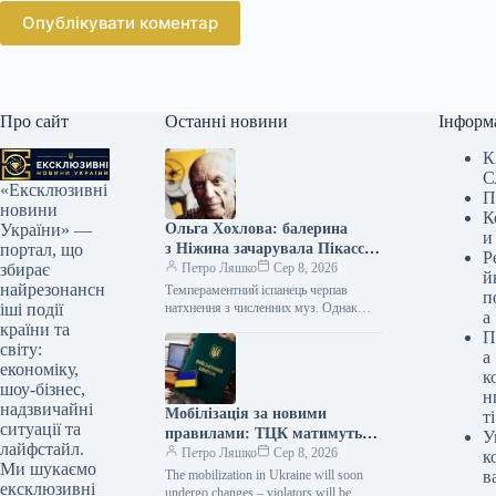
Опублікувати коментар
Про сайт
Останні новини
Інформ
К
С
«Ексклюзивні
П
новини
К
Ольга Хохлова: балерина
України» —
и
з Ніжина зачарувала Пікассо,
портал, що
Р
а він зруйнував її долю —
Петро Ляшко
Сер 8, 2026
збирає
й
розповідь про зраду
найрезонансн
Темпераментний іспанець черпав
п
натхнення з численних муз. Однак
іші події
а
протягом 35 років його першою та
країни та
П
офіційною дружиною була уродженка
світу:
а
Ніжина Ольга…
економіку,
к
шоу-бізнес,
н
надзвичайні
Мобілізація за новими
ті
ситуації та
правилами: ТЦК матимуть
У
лайфстайл.
доступ до даних усіх
Петро Ляшко
Сер 8, 2026
к
Ми шукаємо
чоловіків, навіть тих, хто
The mobilization in Ukraine will soon
в
ексклюзивні
перебуває за кордоном
undergo changes – violators will be