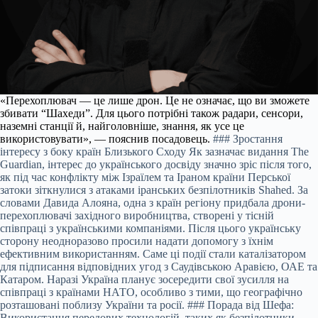
«Перехоплювач — це лише дрон. Це не означає, що ви зможете
збивати “Шахеди”. Для цього потрібні також радари, сенсори,
наземні станції й, найголовніше, знання, як усе це
використовувати», — пояснив посадовець.
### Зростання
інтересу з боку країн Близького Сходу Як зазначає видання The
Guardian, інтерес до українського досвіду значно зріс після того,
як під час конфлікту між Ізраїлем та Іраном країни Перської
затоки зіткнулися з атаками іранських безпілотників Shahed. За
словами Давида Алояна, одна з країн регіону придбала дрони-
перехоплювачі західного виробництва, створені у тісній
співпраці з українськими компаніями. Після цього українську
сторону неодноразово просили надати допомогу з їхнім
ефективним використанням. Саме ці події стали каталізатором
для підписання відповідних угод з Саудівською Аравією, ОАЕ та
Катаром. Наразі Україна планує зосередити свої зусилля на
співпраці з країнами НАТО, особливо з тими, що географічно
розташовані поблизу України та росії. ### Порада від Шефа:
Використання передових технологій, таких як безпілотники,