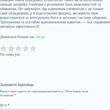
завжди потребує глибокого розуміння їхніх можливостей та
обмежень. Не забувайте, що ключовим елементом є не тільки
саме обладнання, а й підготовлені фахівці, які вміють ним
користуватися та інтегрувати його в загальну систему оборони.
Тренування та постійне вдосконалення навичок — ось справжня
запорука ефективності!
Дізнатися більше на:
ain.ua
Submit Rating
Rate this item:
No votes yet.
Залишити відповідь
Ваша e-mail адреса не оприлюднюватиметься.
Обов’язкові поля
позначені
*
Ім’я
*