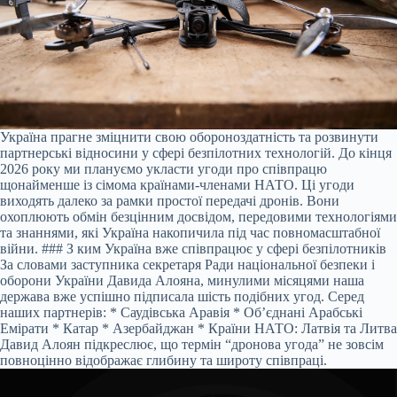
Україна прагне зміцнити свою обороноздатність та розвинути
партнерські відносини у сфері безпілотних технологій. До кінця
2026 року ми плануємо укласти угоди про співпрацю
щонайменше із сімома країнами-членами НАТО. Ці угоди
виходять далеко за рамки простої передачі дронів. Вони
охоплюють обмін безцінним досвідом, передовими технологіями
та знаннями, які Україна накопичила під час повномасштабної
війни. ### З ким Україна вже співпрацює у сфері безпілотників
За словами заступника секретаря Ради національної безпеки і
оборони України Давида Алояна, минулими місяцями наша
держава вже успішно підписала шість подібних угод. Серед
наших партнерів: * Саудівська Аравія * Об’єднані Арабські
Емірати * Катар * Азербайджан * Країни НАТО: Латвія та Литва
Давид Алоян підкреслює, що термін “дронова угода” не зовсім
повноцінно відображає глибину та широту співпраці.