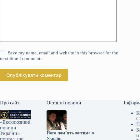
Save my name, email and website in this browser for the
next time I comment.
Опублікувати коментар
Про сайт
Останні новини
Інформ
К
С
«Ексклюзивні
П
новини
К
Його пам’ять житиме в
України» —
и
Україні
портал, що