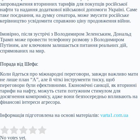
запровадження вторинних тарифів для покупців російської
нафти та надання додаткової військової допомоги Україні. Саме
таке поєднання, на думку сенатора, може змусити російське
керівництво усвідомити справжню ціну продовження війни.
Імовірно, після зустрічі з Володимиром Зеленським, Дональд
Трамп може провести телефонну розмову з Володимиром
Путіним, але ключовим залишається питання реальних дій,
спрямованих на мир.
Порада від Шефа:
Коли йдеться про міжнародні переговори, завжди важливо мати
не лише план “А”, але й чіткі інструменти тиску, щоб
переговори були ефективними. Економічні санкції, як вторинні
тарифи на нафту, можуть стати потужним стимулом для
досягнення компромісу, адже вони безпосередньо впливають на
фінансові інтереси агресора.
Інформація підготовлена на основі матеріалів:
varta1.com.ua
Submit Rating
Rate this item:
No votes yet.