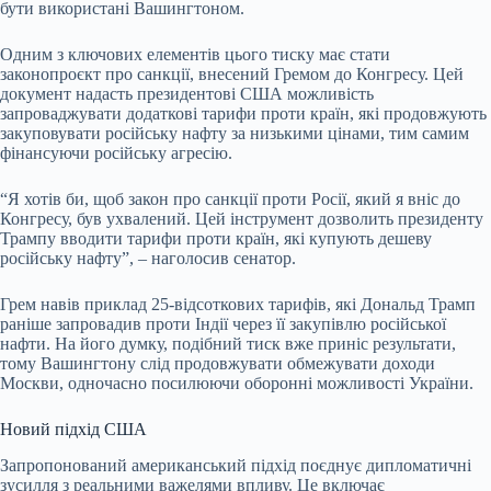
бути використані Вашингтоном.
Одним з ключових елементів цього тиску має стати
законопроєкт про санкції, внесений Гремом до Конгресу. Цей
документ надасть президентові США можливість
запроваджувати додаткові тарифи проти країн, які продовжують
закуповувати російську нафту за низькими цінами, тим самим
фінансуючи російську агресію.
“Я хотів би, щоб закон про санкції проти Росії, який я вніс до
Конгресу, був ухвалений. Цей інструмент дозволить президенту
Трампу вводити тарифи проти країн, які купують дешеву
російську нафту”, – наголосив сенатор.
Грем навів приклад 25-відсоткових тарифів, які Дональд Трамп
раніше запровадив проти Індії через її закупівлю російської
нафти. На його думку, подібний тиск вже приніс результати,
тому Вашингтону слід продовжувати обмежувати доходи
Москви, одночасно посилюючи оборонні можливості України.
Новий підхід США
Запропонований американський підхід поєднує дипломатичні
зусилля з реальними важелями впливу. Це включає