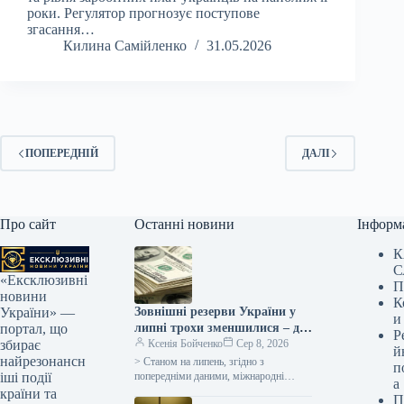
роки. Регулятор прогнозує поступове
згасання…
Килина Самійленко
31.05.2026
ПОПЕРЕДНІЙ
ДАЛІ
Про сайт
Останні новини
Інформ
К
С
«Ексклюзивні
П
новини
К
Зовнішні резерви України у
України» —
и
липні трохи зменшилися – до
портал, що
Р
51,2 мільярда доларів
Ксенія Бойченко
Сер 8, 2026
збирає
й
найрезонансн
> Станом на липень, згідно з
п
попередніми даними, міжнародні
іші події
а
резерви України скоротилися на 70,4
країни та
П