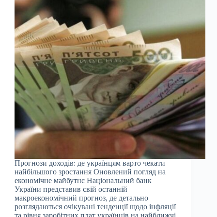
Прогнози доходів: де українцям варто чекати
найбільшого зростання Оновлений погляд на
економічне майбутнє Національний банк
України представив свій останній
макроекономічний прогноз, де детально
розглядаються очікувані тенденції щодо інфляції
та рівня заробітних плат українців на найближчі