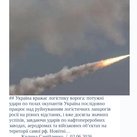
## Україна вражає логістику ворога: потужні
удари по тилах окупантів Україна послідовно
працює над руйнуванням логістичних ланцюгів
росії на різних відстанях, і вже досягла значних
успіхів, завдаючи ударів по нафтопереробних
заводах, аеродромах та військових об’єктах на
території самої рф. Новітні…
Килина Самійленко
02.06.2026