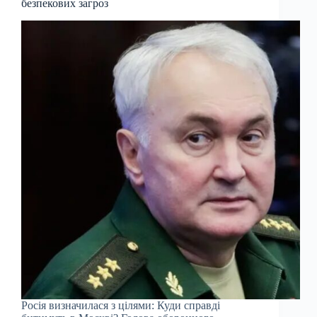
безпекових загроз
Росія визначилася з цілями: Куди справді