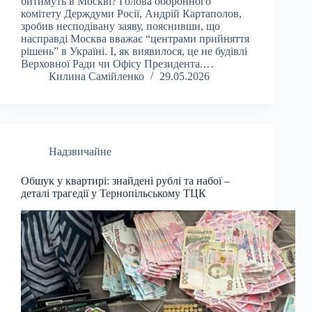
битимуть в Москві? Голова оборонного
комітету Держдуми Росії, Андрій Картаполов,
зробив несподівану заяву, пояснивши, що
насправді Москва вважає “центрами прийняття
рішень” в Україні. І, як виявилося, це не будівлі
Верховної Ради чи Офісу Президента.…
Килина Самійленко
29.05.2026
Надзвичайне
Обшук у квартирі: знайдені рублі та набої –
деталі трагедії у Тернопільському ТЦК