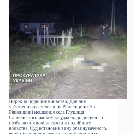
Вирок за подвійне вбивство: Довічне
ув’язнення для мешканця Рівненщини На
Рівненщині мешканця села Глушиця
Сарненського району засуджено до довічного
позбавлення волі за скоєння подвійного
вбивства. Суд встановив вину обвинуваченого,
який під впливом алкоголю позбавив життя