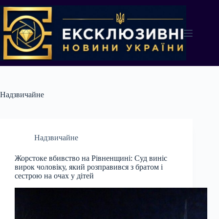
Перейти
до
вмісту
Надзвичайне
Надзвичайне
Жорстоке вбивство на Рівненщині: Суд виніс
вирок чоловіку, який розправився з братом і
сестрою на очах у дітей