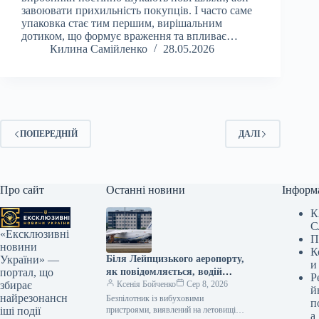
завоювати прихильність покупців. І часто саме
упаковка стає тим першим, вирішальним
дотиком, що формує враження та впливає…
Килина Самійленко
28.05.2026
ПОПЕРЕДНІЙ
ДАЛІ
Про сайт
Останні новини
Інформ
К
С
«Ексклюзивні
П
новини
К
Біля Лейпцизького аеропорту,
України» —
и
як повідомляється, водій
портал, що
Р
автобуса міг би знешкодити
Ксенія Бойченко
Сер 8, 2026
збирає
й
дрон, заявили у Бундестазі.
найрезонансн
Безпілотник із вибуховими
п
пристроями, виявлений на летовищі
іші події
а